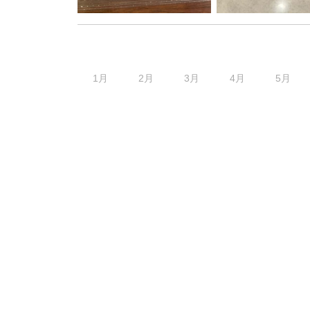
1
月
2
月
3
月
4
月
5
月