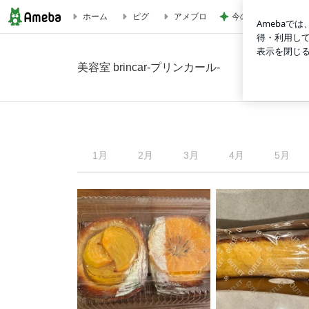
今の幸せに気付かさ
ホーム
ピグ
アメブロ
2024年12月の画像｜美容室 brincar-プリンカール-
美容室 brincar-プリンカール-
1
月
2
月
3
月
4
月
5
月