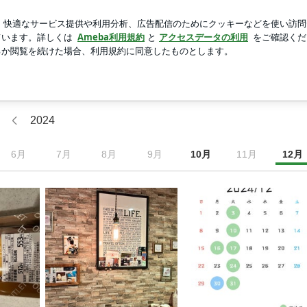
れる記念日
新規登録
ログ
芸能人ブログ
人気ブログ
2024
6
月
7
月
8
月
9
月
10
月
11
月
12
月