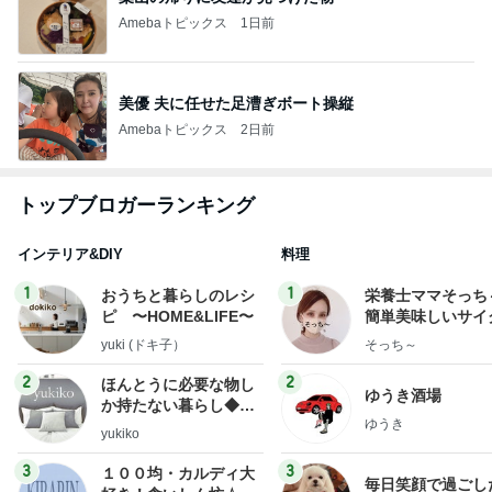
Amebaトピックス
1日前
美優 夫に任せた足漕ぎボート操縦
Amebaトピックス
2日前
トップブロガーランキング
インテリア&DIY
料理
1
1
おうちと暮らしのレシ
栄養士ママそっち
ピ 〜HOME&LIFE〜
簡単美味しいサイ
献立
yuki (ドキ子）
そっち～
2
2
ほんとうに必要な物し
ゆうき酒場
か持たない暮らし◆Ke
ゆうき
ep Life Simple◆〜イ
yukiko
ンテリアのきろく〜
3
3
１００均・カルディ大
毎日笑顔で過ごし