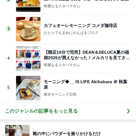
華麗なるスタバマダム
カフェオーレモーニング コメダ珈琲店
3
ひとりでもまめにがんばるブログ
【開店10分で完売】DEAN＆DELUCA夏の福
袋2026が買えなかった！メルカリを見てさら
4
にシ
華麗なるスタバマダム
モーニング◆__ IS LIFE Akihabara ＠ 秋葉
原
5
東京モーニング日和
このジャンルの記事をもっと見る
靴の中にパウダーを振りかけるだけ