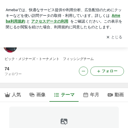
池角2012トーナメント結果｜B・M・T FISHING
アプリをダウンロードして
ブログの更新通知
を受け取りまし
開く
ょう。
B・M・T FISHING
ビック・メジナーズ・トーナメント フィッシングチーム
74
フォロー
フォロワー
人気
画像
テーマ
年月
動画