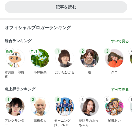
記事を読む
オフィシャルブロガーランキング
総合ランキング
すべて見る
1
2
3
市川團十郎白
小林麻央
だいたひかる
桃
クロ
猿
急上昇ランキング
すべて見る
1
2
3
4
5
アレクサンダ
高橋名人
モーニング
福岡産のあっ
尾形あい
ー
娘。’26 16期1
ちゃん
7期