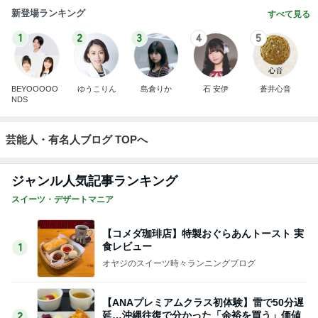
新登場ランキング
すべて見る
1
2
3
4
5
BEYOOOOO
ゆうこりん
島倉りか
石 安伊
蒼井心音
NDS
芸能人・有名人ブログ TOPへ
ジャンル人気記事ランキング
スイーツ・デザートマニア
【コメダ珈琲店】特製おぐらあんトースト 実
食レビュー
1
オヤジのスイーツ時々ランニングブログ
【ANAプレミアムクラス初体験】雷で50分遅
延…沖縄往復で分かった「余裕を買う」価値
2