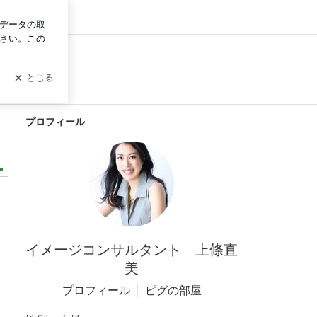
ログイン
プロフィール
イメージコンサルタント 上條直
美
プロフィール
ピグの部屋