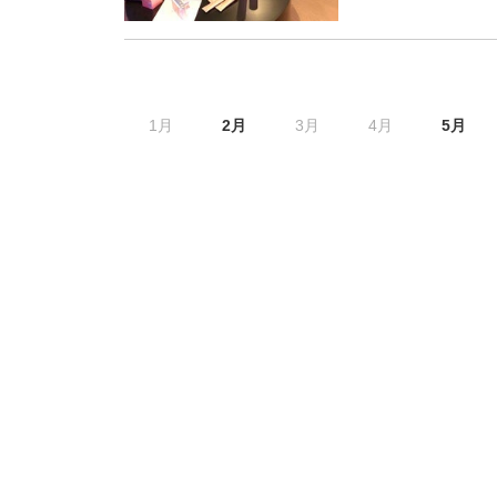
1
月
2
月
3
月
4
月
5
月