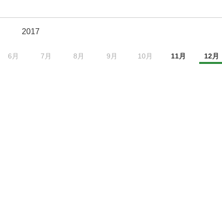
2017
6
月
7
月
8
月
9
月
10
月
11
月
12
月