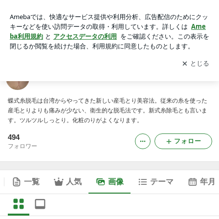
台湾美容技芸 日本語窓口の画像
アプリをダウンロードして
ブログの更新通知
を受け取りまし
開く
ょう。
台湾美容技芸 日本語窓口
蝶式糸脱毛は台湾からやってきた新しい産毛とり美容法。従来の糸を使った
産毛とりよりも痛みが少ない、衛生的な脱毛法です。新式糸除毛とも言いま
す。ツルツルしっとり。化粧のりがよくなります。
494
フォロー
フォロワー
一覧
人気
画像
テーマ
年月