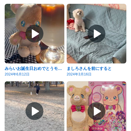
みらいお誕生日おめでとうモフʕ•ᴥ•ʔ
ましろさんを前にすると
2024年6月12日
2024年3月16日