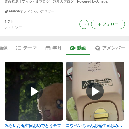
齋藤彩夏オフィシャルブログ「彩夏のブログ」Powered by Ameba
Amebaオフィシャルブロガー
1.2k
フォロー
フォロワー
画像
テーマ
年月
動画
アメンバー
みらいお誕生日おめでとうモフ
コウペンちゃんお誕生日おめでとう！