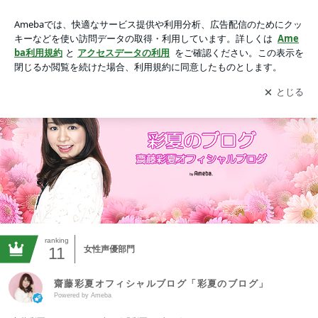
動画一覧｜齋藤彩夏オフィシャルブログ「彩夏のブログ」Pow
ered by Ameba
アプリをダウンロードして
ブログの更新通知
を受け取りまし
開く
ょう。
ranking
11
女性声優部門
齋藤彩夏オフィシャルブログ「彩夏のブログ」
Powered by Ameba