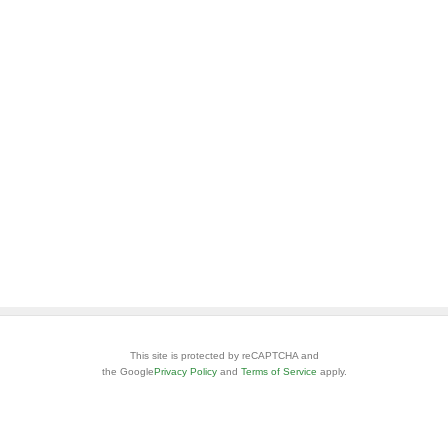
This site is protected by reCAPTCHA and
the Google
Privacy Policy
and
Terms of Service
apply.
安心・安全なご利用のために
お問い合わせ
ヘルプ
利用規約