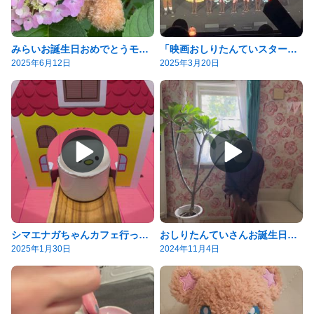
みらいお誕生日おめでとうモフʕ•ᴥ•ʔ
「映画おしりたんていスター・アンド・ムーン」初日舞台挨拶
2025年6月12日
2025年3月20日
シマエナガちゃんカフェ行ってきたよ
おしりたんていさんお誕生日おめでとう
2025年1月30日
2024年11月4日