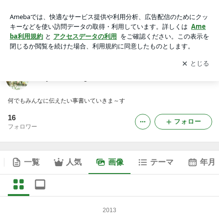
anyhow blogの画像
アプリをダウンロードして
ブログの更新通知
を受け取りまし
開く
ょう。
anyhow blog
何でもみんなに伝えたい事書いていきま～す
16
フォロー
フォロワー
一覧
人気
画像
テーマ
年月
2013