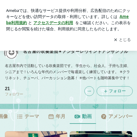
動画一覧｜名古屋の吹奏楽団✴︎アンダーレウインドアンサンブ
ル
アプリをダウンロードして
ブログの更新通知
を受け取りまし
開く
ょう。
名古屋の吹奏楽団✴︎アンダーレウインドアンサンブル
名古屋市内で活動している吹奏楽団です。 学生から、社会人、子持ち主婦、
シニアまで！いろんな年代のメンバーで毎週楽しく練習しています。 ✳︎クラ
リネット、チューバ、パーカッション急募！ ✳︎他パートも随時募集中です！
21
フォロー
フォロワー
画像
テーマ
年月
動画
アメンバー