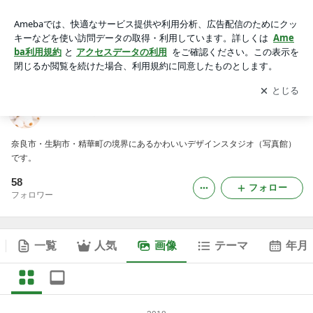
奈良の写真館アケボノスタジオのブログの画像
アプリをダウンロードして
ブログの更新通知
を受け取りまし
開く
ょう。
奈良の写真館アケボノスタジオのブログ
奈良市・生駒市・精華町の境界にあるかわいいデザインスタジオ（写真館）
です。
58
フォロー
フォロワー
一覧
人気
画像
テーマ
年月