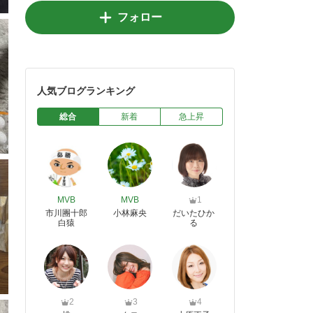
フォロー
人気ブログランキング
総合
新着
急上昇
MVB
MVB
1
市川團十郎
小林麻央
だいたひか
白猿
る
2
3
4