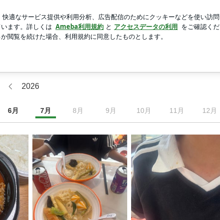
湯を飲む基本形
新規登録
芸能人ブログ
人気ブログ
2026
6
月
7
月
8
月
9
月
10
月
11
月
12
月