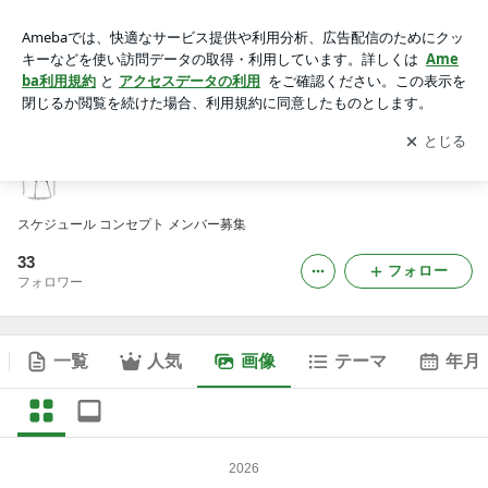
Alawodudu公式ブログの画像
アプリをダウンロードして
ブログの更新通知
を受け取りまし
開く
ょう。
Alawodudu公式ブログ
スケジュール コンセプト メンバー募集
33
フォロー
フォロワー
一覧
人気
画像
テーマ
年月
2026