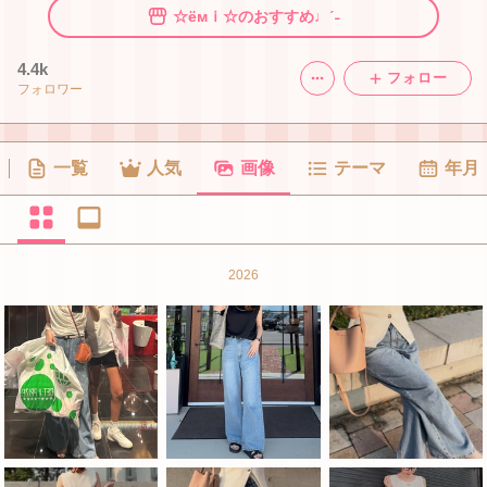
☆ёмｉ☆のおすすめ♩ˊ˗
4.4k
フォロー
フォロワー
一覧
人気
画像
テーマ
年月
2026