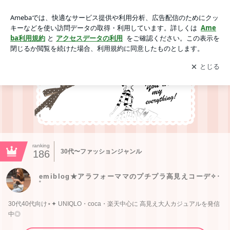
emiblog★アラフォーママのプチプラ高見えコーデ‪✧‧˚の画像
アプリをダウンロードして
ブログの更新通知
を受け取りまし
開く
ょう。
ranking
30代〜ファッションジャンル
186
emiblog★アラフォーママのプチプラ高見えコーデ‪✧‧
˚
30代40代向け⋆✦ UNIQLO・coca・楽天中心に 高見え大人カジュアルを発信
中◎