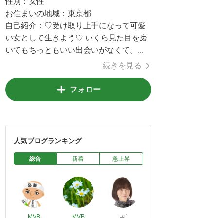
性別：
女性
お住まいの地域：
東京都
自己紹介：
♡受け取り上手になって可愛
い女として生きよう♡ いくら見た目を磨
いてもちっともいい出会いがなくて。...
続きを見る
フォロー
人気ブログランキング
総合
新着
急上昇
MVB
MVB
1