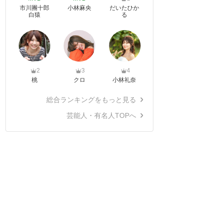
市川團十郎
小林麻央
だいたひか
白猿
る
2
3
4
桃
クロ
小林礼奈
総合ランキングをもっと見る
芸能人・有名人TOPへ