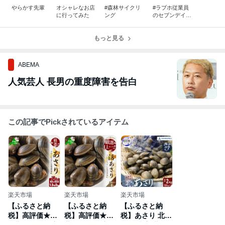
やらかす先輩
オシャレなお店
#森林サイクリ
#ラブホ従業員
に行ってみた
ング
のセブンデイズ
ウォー
もっと見る
ABEMA
人気芸人 長男の重度障害を告白
この記事でPickされているアイテム
楽天市場
楽天市場
楽天市場
【ふるさと納
【ふるさと納
【ふるさと納
税】高評価★4.5
税】高評価★5.0
税】あさり 北海