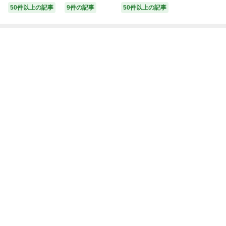
8 北海道 野付産
北海道 野付産
道 厚岸産 北海
50件以上の記事
9件の記事
50件以上の記事
天然 あさり 選
大粒 天然 活あ
あさり 2kg (500
べる 1.5kg / 2k
さり 4kg【be00
g×4パック) 砂出
g / 2.5kg / 4kg /
4-1113】（ 訳
し済み アサリ
5kg 前後 （ ふ
あり 北海道 別
魚介 貝 海鮮
るさと納税 北海
海町 あさり ア
お届け：2026年
道 ふるさと納税
サリ 貝 大粒 ふ
9月～2027年7月
アサリ 北海道
るさと納税 わけ
15日まで
別海町 ふるさと
あり ）
浅蜊 貝 あさり
貝 アサリ貝 ふ
るさと納税 ふる
さと納税 人気
春 旬 ）