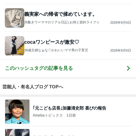
義実家への帰省で揉めています。
共働きワーママのリアル日記♪お得と節約ライフ☆
2026年8月6日
cocaワンピースが激安♡
36歳主婦なぁな♡かわいいママ男の子育児
2026年8月6日
このハッシュタグの記事を見る
芸能人・有名人ブログ TOPへ
｢元こども店長｣加藤清史郎 喜びの報告
Amebaトピックス
1日前