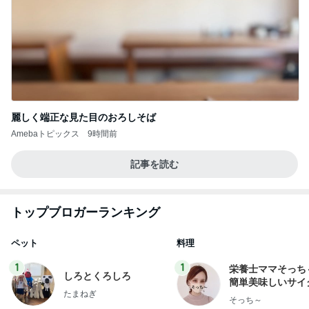
麗しく端正な見た目のおろしそば
Amebaトピックス
9時間前
記事を読む
トップブロガーランキング
ペット
料理
1
1
栄養士ママそっち
しろとくろしろ
簡単美味しいサイ
たまねぎ
献立
そっち～