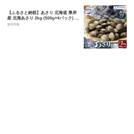
【ふるさと納税】あさり 北海道 厚岸
産 北海あさり 2kg (500g×4パック) 砂
出し済み 【 厚岸 アサリ 魚介 貝 海
楽天市場
鮮 】 お届け：2023年9月～2024年7
月15日まで