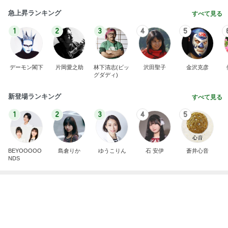
急上昇ランキング
すべて見る
1
2
3
4
5
デーモン閣下
片岡愛之助
林下清志(ビッ
沢田聖子
金沢克彦
グダディ)
新登場ランキング
すべて見る
1
2
3
4
5
BEYOOOOO
島倉りか
ゆうこりん
石 安伊
蒼井心音
NDS