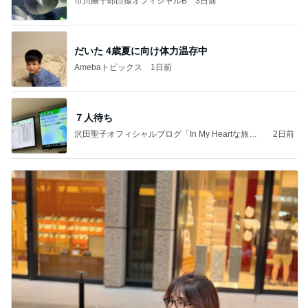
市川團十郎白猿オフィシャルB
3日前
だいた 4歳夏に向け体力温存中
Amebaトピックス
1日前
７人待ち
沢田聖子オフィシャルブログ「In My Heartな旅日
2日前
記」by Ameba