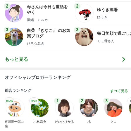
2
2
母さんは今日も世話を
ゆうき酒場
やく
ゆうき
藤緒 ミルカ
3
3
白柴 『きなこ』 のお気
毎日笑顔で過ごし
楽ブログ
モモ母さん
ひろ☆みき
もっと見る
オフィシャルブロガーランキング
総合ランキング
すべて見る
1
2
3
市川團十郎白
小林麻央
だいたひかる
桃
クロ
猿