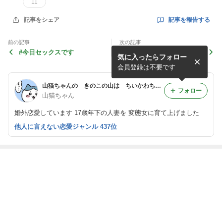
11
記事を報告する
記事をシェア
前の記事
次の記事
#今日セックスです
海外マスコミに頼るしか無い
気に入ったらフォロー
な
会員登録は不要です
山猫ちゃんの きのこの山は ちいかわちゃん
フォロー
山猫ちゃん
婚外恋愛しています 17歳年下の人妻を 変態女に育て上げました
他人に言えない恋愛ジャンル 437位