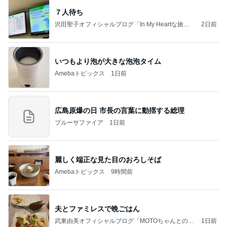
７人待ち
沢田聖子オフィシャルブログ「In My Heartな旅日
2日前
記」by Ameba
いつもより泡が大きな泡泡タイム
Amebaトピックス
1日前
広島原爆の日 市長の言葉に動揺する総理
ブルーサファイア
1日前
麗しく端正な見た目のおろしそば
Amebaトピックス
9時間前
夫とファミレスで晩ごはん
武東由美オフィシャルブログ「MOTOちゃんとのは
1日前