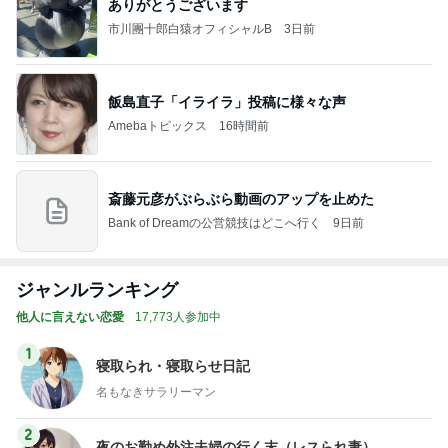
ありがとうございます
市川團十郎白猿オフィシャルB
3日前
飯島直子「イライラ」投稿に様々な声
Amebaトピックス
16時間前
斎藤元彦がぶらぶら動画のアップを止めた
Bank of Dreamの公営競技はどこへ行く
9日前
ジャンルランキング
他人に言えない恋愛
17,773人参加中
1
寝取られ・寝取らせ日記
名もなきサラリーマン
2
夜のお勤め外注夫婦の行く末（レスられ妻）