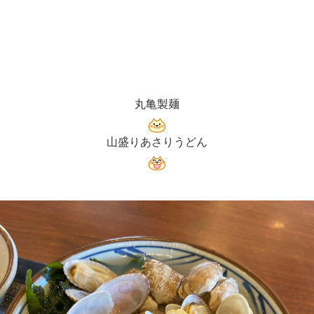
丸亀製麺
山盛りあさりうどん