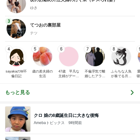
ゆき
3
てつおの裏部屋
テツ
4
5
6
7
8
sayakaのW不
歳の差夫婦の
47歳 平凡な
不倫浮気で離
ふらちな人魚
倫日記
生活
主婦がデート
婚したアラフ
が奏でる月夜
寝
に誘われまし
ィフ男の性活
話
た
もっと見る
クロ 娘の8歳誕生日に大きな後悔
Amebaトピックス
9時間前