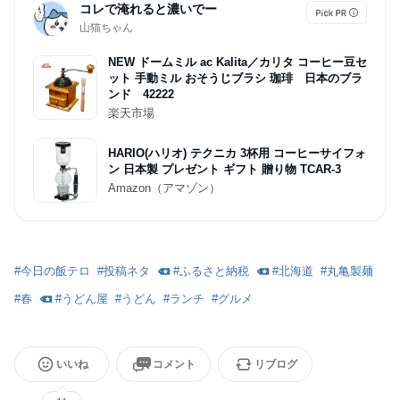
コレで淹れると濃いでー
山猫ちゃん
NEW ドームミル ac Kalita／カリタ コーヒー豆セ
ット 手動ミル おそうじブラシ 珈琲 日本のブラ
ンド 42222
楽天市場
HARIO(ハリオ) テクニカ 3杯用 コーヒーサイフォ
ン 日本製 プレゼント ギフト 贈り物 TCAR-3
Amazon（アマゾン）
#
今日の飯テロ
#
投稿ネタ
#
ふるさと納税
#
北海道
#
丸亀製麺
#
春
#
うどん屋
#
うどん
#
ランチ
#
グルメ
いいね
コメント
リブログ