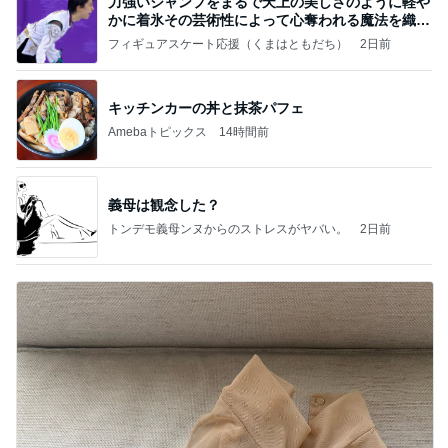
力強いジャンプをまるで天上の美しさのように軽や
かに着氷その芸術性によって心奪われる魔法を織り
なす
フィギュアスケート応援（くまはともだち）
2日前
キッチンカーの丼と抹茶パフェ
Amebaトピックス
14時間前
義母は観念した？
トンデモ義母ンヌからのストレスがヤバい。
2日前