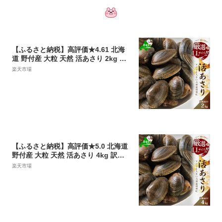
【ふるさと納税】高評価★4.61 北海
道 野付産 大粒 天然 活あさり 2kg （
ふるさと納税 北海道 ふるさと納税 ア
楽天市場
サリ 北海道 別海町 ふるさと アサリ
浅蜊 貝 あさり貝 アサリ貝 大粒 ふる
さと納税 12000 円 ふるさと納税 1万2
千円 ふるさと納税 人気 春 旬 ）【UY
0000003】
【ふるさと納税】高評価★5.0 北海道
野付産 大粒 天然 活あさり 4kg 訳あ
り （ 訳あり 北海道 別海町 あさり ア
楽天市場
サリ 貝 大粒 ふるさと納税 わけあり
大容量 春 旬 ）