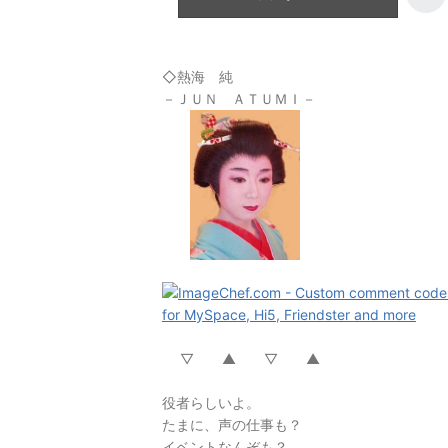
◇熱海 純
－ＪＵＮ ＡＴＵＭＩ－
▽ ▲ ▽ ▲
役者らしいよ。
たまに、声の仕事も？
イベントなんぞも？