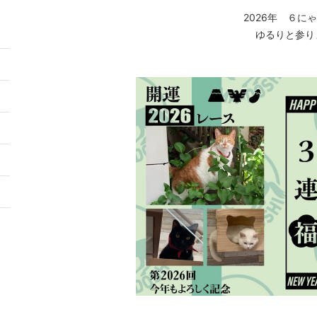
2026年 ６に
ゆるりと参り
5
2
9