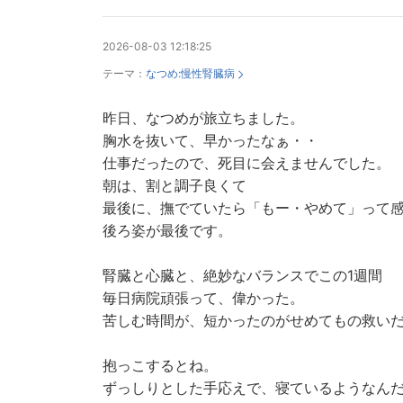
2026-08-03 12:18:25
テーマ：
なつめ:慢性腎臓病
昨日、なつめが旅立ちました。
胸水を抜いて、早かったなぁ・・
仕事だったので、死目に会えませんでした。
朝は、割と調子良くて
最後に、撫でていたら「もー・やめて」って
後ろ姿が最後です。
腎臓と心臓と、絶妙なバランスでこの1週間
毎日病院頑張って、偉かった。
苦しむ時間が、短かったのがせめてもの救い
抱っこするとね。
ずっしりとした手応えで、寝ているようなん