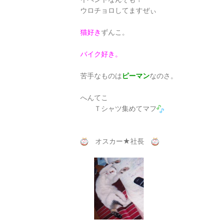
ウロチョロしてますぜぃ
猫好き
ずんこ。
バイク好き。
苦手なものは
ピーマン
なのさ。
へんてこ
Ｔシャツ集めてマフ
オスカー★社長