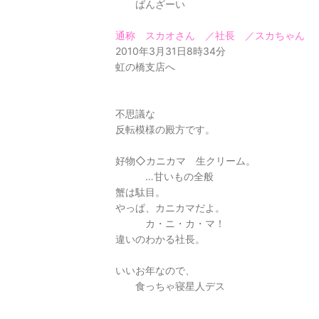
ばんざーい
通称 スカオさん ／社長 ／スカちゃん
2010年3月31日8時34分
虹の橋支店へ
不思議な
反転模様の殿方です。
好物◇カニカマ 生クリーム。
…甘いもの全般
蟹は駄目。
やっぱ、カニカマだよ。
カ・ニ・カ・マ！
違いのわかる社長。
いいお年なので、
食っちゃ寝星人デス