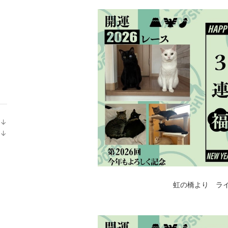
↓
ラ
↓
ン
ラ
キ
ン
ン
キ
グ
ン
虹の橋より ラ
下
グ
降
下
降