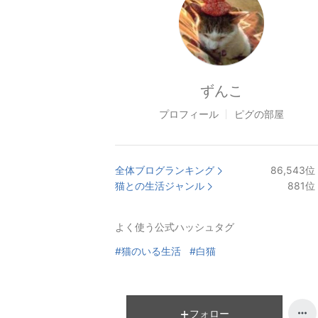
ずんこ
プロフィール
ピグの部屋
全体ブログランキング
86,543
位
猫との生活ジャンル
881
位
よく使う公式ハッシュタグ
#猫のいる生活
#白猫
フォロー