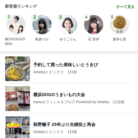
新登場ランキング
すべて見る
1
2
3
4
5
BEYOOOOO
島倉りか
ゆうこりん
石 安伊
蒼井心音
NDS
予約して買った美味しいとうきび
Amebaトピックス
1日前
横浜SOGOうまいもの大会
nanaオフィシャルブログ Powered by Ameba
11日前
秋野暢子 25年ぶり夫婦役と再会
Amebaトピックス
1日前