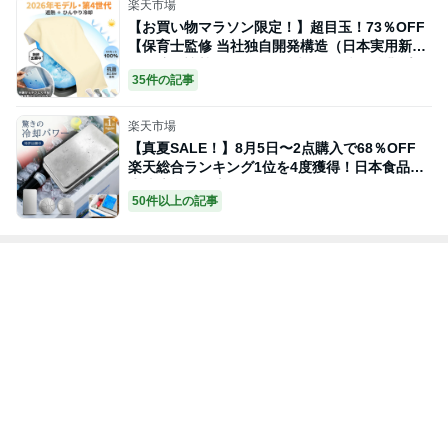
楽天市場
【お買い物マラソン限定！】超目玉！73％OFF
【保育士監修 当社独自開発構造（日本実用新案
登録済）遮熱＋ひんやり冷却・ 投稿で特典プレ
35件の記事
ゼント！】チャイルドシート 遮熱 カバー 暑さ
対策 保冷剤ポケット付き 日よけ サンシェード
ベビーカー 車用 取り付け簡単
楽天市場
【真夏SALE！】8月5日〜2点購入で68％OFF
楽天総合ランキング1位を4度獲得！日本食品衛
生法適合 保冷剤 ステンレス Sサイズ 230g 超軽
50件以上の記事
量 Mサイズ450g 長時間保冷 急速冷却 繰り返し
使える 保冷バッグ クーラーボックス お弁当 ラ
ンチ