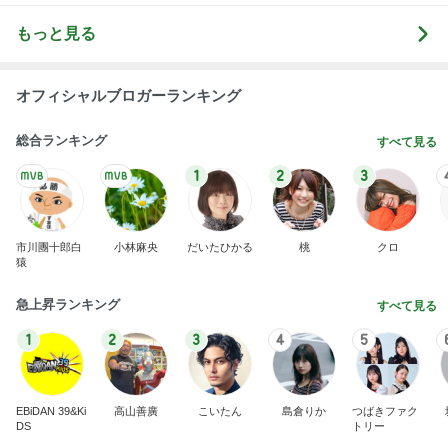
もっと見る
オフィシャルブロガーランキング
総合ランキング
すべて見る
1
2
3
市川團十郎白
小林麻央
だいたひかる
桃
クロ
猿
急上昇ランキング
すべて見る
1
2
3
4
5
EBiDAN 39&Ki
高山善廣
こいたん
島倉りか
つばきファク
DS
トリー