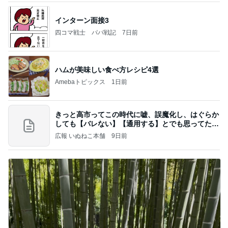
インターン面接3
四コマ戦士 パパ戦記
7日前
ハムが美味しい食べ方レシピ4選
Amebaトピックス
1日前
きっと高市ってこの時代に嘘、誤魔化し、はぐらか
しても【バレない】【通用する】とでも思ってたん
だろ
広報 いぬねこ本舗
9日前