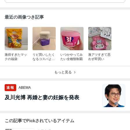
最近の画像つき記事
激得すぎたマッ
リピ買いしたく
いつかやってみ
激アツすぎて思
クの福袋
なるコスパよす
たい全種類制覇
わず即買い
ぎマスク
もっと見る
速報
ABEMA
及川光博 再婚と妻の妊娠を発表
この記事でPickされているアイテム