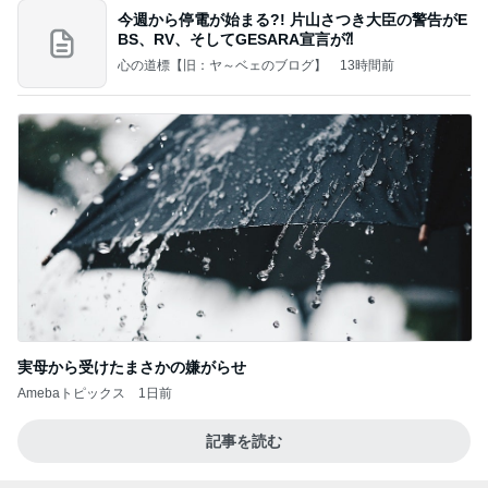
今週から停電が始まる?! 片山さつき大臣の警告がE
BS、RV、そしてGESARA宣言が⁈
心の道標【旧：ヤ～ベェのブログ】
13時間前
実母から受けたまさかの嫌がらせ
Amebaトピックス
1日前
記事を読む