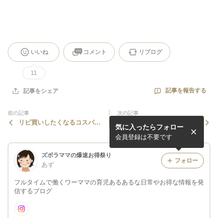
いいね
コメント
リブログ
11
記事を報告する
記事をシェア
前の記事
次の記事
リピ買いしたくなるコスパよ
いつかやってみたい全種類制
気に入ったらフォロー
すぎマスク
覇
会員登録は不要です
ズボラママの爆速お得祭り
フォロー
あず
フルタイムで働くワーママの育児あるあるな日常やお得な情報を発
信するブログ