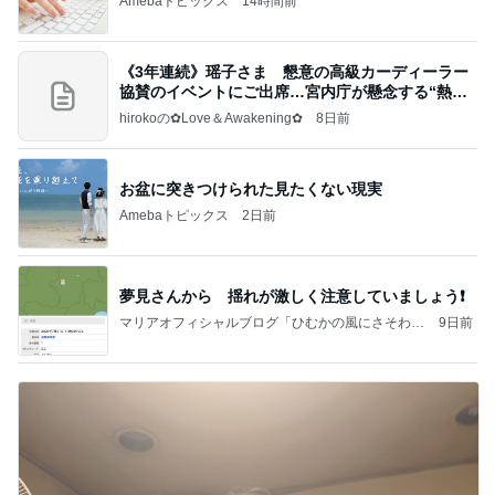
Amebaトピックス
14時間前
《3年連続》瑶子さま 懇意の高級カーディーラー
協賛のイベントにご出席…宮内庁が懸念する“熱心
すぎ
hirokoの✿Love＆Awakening✿
8日前
お盆に突きつけられた見たくない現実
Amebaトピックス
2日前
夢見さんから 揺れが激しく注意していましょう❗️
マリアオフィシャルブログ「ひむかの風にさそわれ
9日前
て」Powered by Ameba