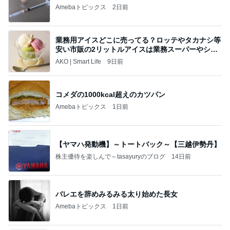
Amebaトピックス
2日前
業務用アイスどこに売ってる？ロッテやタカナシ等
安い市販の2リットルアイスは業務スーパーやシャ
トレ
AKO | Smart Life
9日前
コメダの1000kcal超えのカツパン
Amebaトピックス
1日前
【ヤマハ発動機】～トートバック～【三越伊勢丹】
株主優待を楽しんで～tasayuryのブログ
14日前
バレエを辞めみるみる太り始めた長女
Amebaトピックス
1日前