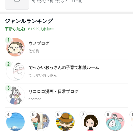
何でかな？何でだろ？
11日前
ジャンルランキング
子育て(幼児)
61,929人参加中
1
ウメブログ
佐伯梅
2
でっかいおっさんの子育て相談ルーム
でっかいおっさん
3
リコロコ漫画・日常ブログ
ricoroco
4
5
6
7
8