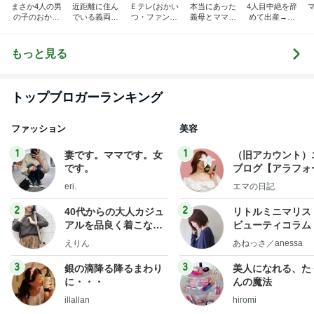
まさか4人の男
近距離に住ん
Ｅテレ(おかい
本当にあった
4人目中絶を辞
の子のおかあ
でいる義両親
つ・ファンタ
義母とママ友
めて出産→パ
さんになるな
に苦しめられ
ーネ！)の日々
の話
イプカット◆
んて。
てます。
共働き夫婦の4
人育児
もっと見る
トップブロガーランキング
ファッション
美容
1
1
妻です。ママです。女
（旧アカウント）
です。
ブログ【アラフォ
社売却セカンドラ
eri.
エマの日記
フ】
2
2
40代からの大人カジュ
リトルミニマリス
アルを品良く着こなす
ビューティコラム 
ファッションブログ
little minimalist'
えりん
あねっさ／anessa
uty colum
3
3
銀の滴降る降るまわり
美人になれる、た
に・・・
んの魔法
illallan
hiromi