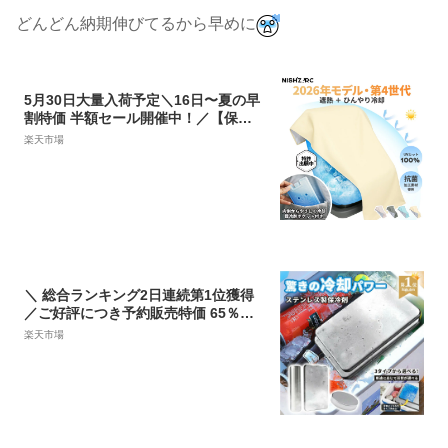
どんどん納期伸びてるから早めに
5月30日大量入荷予定＼16日〜夏の早
割特価 半額セール開催中！／【保育
士監修 遮熱＋ひんやり冷却・NISHIZ
楽天市場
ARC 第4世代モデル】チャイルドシー
ト 遮熱 カバー 暑さ対策 保冷剤ポケッ
ト付き 日よけ サンシェード ベビーカ
ー 車用 熱中症対策 取り付け簡単 コン
パクト
＼ 総合ランキング2日連続第1位獲得
／ご好評につき予約販売特価 65％OF
Fクーポン継続配布中！NISHIZARC
楽天市場
保冷剤 ステンレス保冷剤 長時間 強力
保冷 小型 クーラーボックス 繰り返し
使える 冷蔵 冷凍対応 熱中症対策 急速
冷却 アイスパック お弁当 釣り キャン
プ BBQ