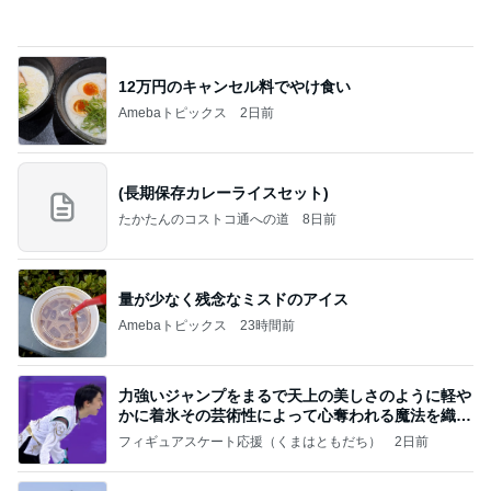
ラーメン二郎 新潟店【新潟市中央区】ラーメン小
つけメン変更 ツルパツ麺が旨い新潟二郎のつけ麺
主に新潟グルメとラーメン食べ歩きのよしなしご
14日前
と
杉浦太陽 ハイハイと歩き始めた次女
Amebaトピックス
1日前
良心的な事業所ほど経営は苦しく、障害ある子の居
場所「放課後デイサービス」で深刻化する理念と現
実の
立石美津子オフィシャルブログ「テキトー母さんの
1日前
すすめ」Powered by Ameba