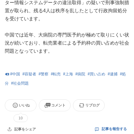
ター情報システムデータの違法取得」の疑いで刑事強制措
置が取られ、残る4人は秩序を乱したとして行政拘留処分
を受けています。
中国では近年、大病院の専門医予約が極めて取りにくい状
況が続いており、転売業者による予約枠の買い占めが社会
問題となっています。
#
中国
#
容疑者
#
警察
#
転売
#
上海
#
病院
#
買い占め
#
逮捕
#
処
分
#
社会問題
いいね
コメント
リブログ
10
記事を報告する
記事をシェア