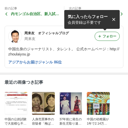
前の記事
次の記事
内モンゴル自治区、新入試制
中国大学教授 将来の受験制
気に入ったらフォロー
度を前に高考でスマートグラ
度の廃止に言及
ス全面禁止への警戒
会員登録は不要です
周来友 オフィシャルブログ
フォロー
周来友
中国出身のジャーナリスト、タレント。 公式ホームページ：http://
zhoulaiyou.jp
アジアからお届けジャンル 86位
最近の画像つき記事
中国の公的試験
人身売買事件の
37年前に発生の
中国の幼稚園が
で大規模な不正
容疑者「梅ばあ
新生児取り違え
1年で2.14万園
行為事案が発生
さん」、20年以
事件、賠償請求
減少、幼児教育