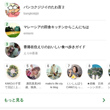
1
バンコクジジイのたわ言２
bangkokjijii
2
マレーシアの田舎キッチンからこんにちは
emiemi
3
香港在住えりのおいしい食べ歩きガイド
えりin香港
4
5
6
7
8
KAKOの子育
廣田真美|40
maiko's life sty
くいしんぼう
★前略 日本
て日記 | 上海
歳、独身。お
le blog
CAMのもっと
⇔シンガポー
駐在からシン
金と恋愛と老
おいしい台
ル 二拠点生活
ガポール駐在
後。
湾!!!!
はじめました
へ。ときどき
★
もっと見る
さいたま。