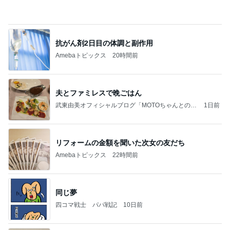
量が少なく残念なミスドのアイス
Amebaトピックス
23時間前
力強いジャンプをまるで天上の美しさのように軽や
かに着氷その芸術性によって心奪われる魔法を織り
なす
フィギュアスケート応援（くまはともだち）
2日前
お客さんに水を求めた配達員の悲劇
Amebaトピックス
1日前
義母は観念した？
トンデモ義母ンヌからのストレスがヤバい。
2日前