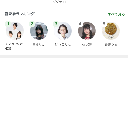
半分以上残した四国限定のパスタ
Amebaトピックス
2日前
広島原爆の日 市長の言葉に動揺する総理
ブルーサファイア
1日前
夫が言った引越すかもしれん言葉
Amebaトピックス
2日前
斎藤元彦がぶらぶら動画のアップを止めた
Bank of Dreamの公営競技はどこへ行く
9日前
指差しで確信したお気に入りのタオル