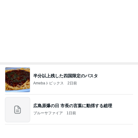
Amebaトピックス
2日前
ありがとうございます
市川團十郎白猿オフィシャルB
3日前
月初に財布の紐が緩んだ購入品
Amebaトピックス
2日前
７人待ち
沢田聖子オフィシャルブログ「In My Heartな旅日
2日前
記」by Ameba