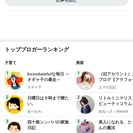
子育て
美容
1
1
kosodatefulな毎日 ～
（旧アカウント）
オギャ子の暴走～
ブログ【アラフォ
社売却セカンドラ
オギャ子
エマの日記
フ】
2
2
日曜日は９時まで寝た
リトルミニマリス
い。
ビューティコラム 
little minimalist'
あべかわ
あねっさ／anessa
uty colum
3
3
四十路シンパパの家族
美人になれる、た
日記
んの魔法
はやパパ
hiromi
もっと見る
オフィシャルブロガーランキング
総合ランキング
すべて見る