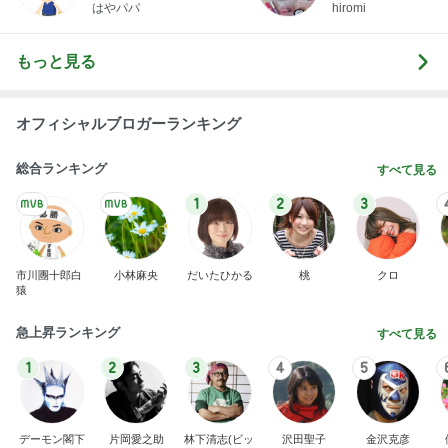
1
2
3
市川團十郎白
小林麻央
だいたひかる
桃
クロ
猿
急上昇ランキング
すべて見る
1
2
3
4
5
デーモン閣下
片岡愛之助
林下清志(ビッ
沢田聖子
金沢克彦
グダディ)
新登場ランキング
すべて見る
1
2
3
4
5
BEYOOOOO
島倉りか
ゆうこりん
石 安伊
蒼井心音
NDS