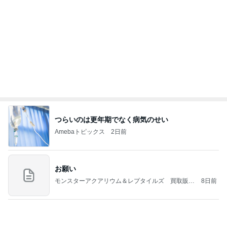
ことが
気功師から見たバレエとヒーリングのコツ～「まと
4日前
いのば」ブログ
慌てて買ったすごい人気のブラシ
Amebaトピックス
2日前
NISA①(;'∀')
パラスジュエリー（白美女神宝珠）の夢の記録
14日前
（続編）
スマホ以外に興味ない娘の問題
Amebaトピックス
2日前