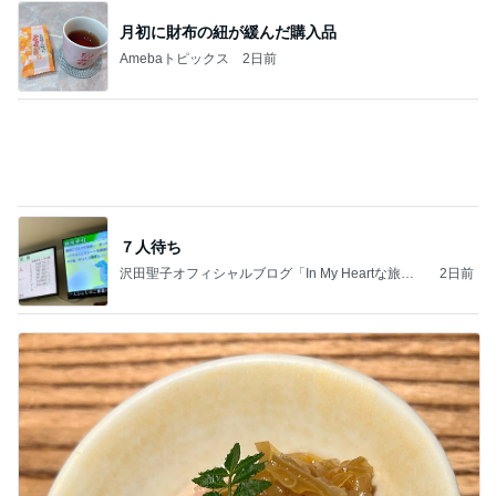
抗がん剤2日目の体調と副作用
Amebaトピックス
20時間前
夫とファミレスで晩ごはん
武東由美オフィシャルブログ「MOTOちゃんとのは
1日前
っぴぃな毎日」Powered by Ameba
リフォームの金額を聞いた次女の友だち
Amebaトピックス
22時間前
同じ夢
四コマ戦士 パパ戦記
10日前
気分が上がらない時のお洒落な菓子
Amebaトピックス
16時間前