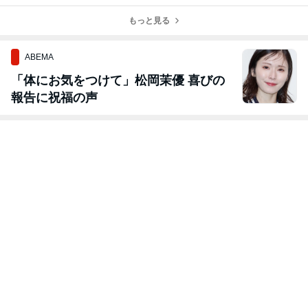
上逃亡を続けた
額は500万元
時期は高齢者福
潜伏術が明らか
もっと見る
超 精神的苦痛
祉事業へ転換
に
などで病院を提
訴
ABEMA
「体にお気をつけて」松岡茉優 喜びの
報告に祝福の声