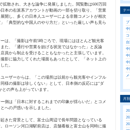
で拡散され、大きな論争に発展しました。閲覧数は600万回
の日本の右派系アカウントが動画の一部を切り取り、「営業
テー
を展開し、多くの日本人ユーザーによる非難コメントが相次
ブロ
だ」「典型的な中国人のやり方だ」といった厳しい声も見ら
中国
コラ
ーは、「撮影は午前5時ごろで、現場にはほとんど観光客
台湾
。また、「通行や営業を妨げる状況ではなかった」と反論
中
、店員から制止を受けることもなかったと主張しています。
中
ら撮影に協力してくれた場面もあったとして、「ネット上の
中
ました。
中
メ
トユーザーからは、「この場所は以前から観光客やインフル
同様の撮影は珍しくない」として、日本側の反応には“ダ
かとの声も上がっています。
月別
サー側は「日本に対するこれまでの印象が揺らいだ」とコメ
ことへの戸惑いを示しました。
20
20
が起きた背景として、富士山周辺で長年問題となっている
20
す。ローソン河口湖駅前店は、店舗看板と富士山を同時に撮