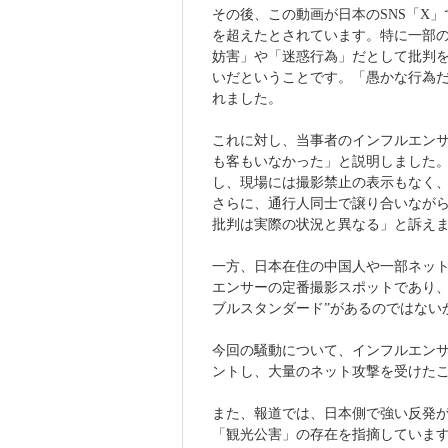
その後、この動画が日本のSNS「X」
を超えたとされています。特に一部
妨害」や「迷惑行為」だとして批判
いだということです。「愚かな行為
れました。
これに対し、当事者のインフルエンサ
も客もいなかった」と説明しました
し、現場には撮影禁止の表示もなく
さらに、通行人同士で譲り合いなが
批判は実際の状況と異なる」と訴え
一方、日本在住の中国人や一部ネッ
エンサーの定番撮影スポットであり、
ブルスタンダード”があるのではない
今回の騒動について、インフルエン
ントし、大量のネット攻撃を受けた
また、報道では、日本側で強い反発
「観光公害」の存在を指摘していま