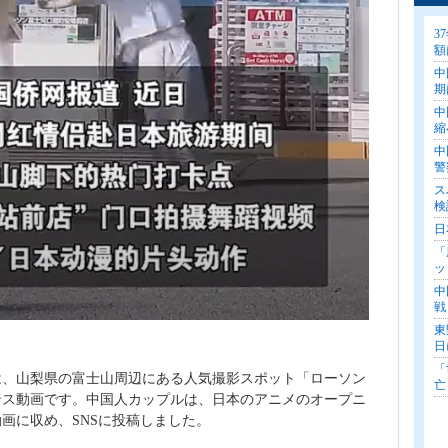
3
額
中
期
中
縮
中
警
ス
検
日
「
ッ
中
戦
東
日
「
は、山梨県の富士山周辺にある人気撮影スポット「ローソン
亡
ンス動画です。中国人カップルは、日本のアニメのオープニ
画に収め、SNSに投稿しました。