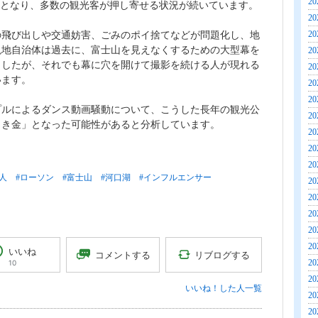
20
名となり、多数の観光客が押し寄せる状況が続いています。
20
20
の飛び出しや交通妨害、ごみのポイ捨てなどが問題化し、地
現地自治体は過去に、富士山を見えなくするための大型幕を
20
ましたが、それでも幕に穴を開けて撮影を続ける人が現れる
20
います。
20
20
プルによるダンス動画騒動について、こうした長年の観光公
20
引き金」となった可能性があると分析しています。
20
20
20
人
#ローソン
#富士山
#河口湖
#インフルエンサー
20
20
20
20
20
いいね
リブログする
コメントする
20
10
20
いいね！した人一覧
20
20