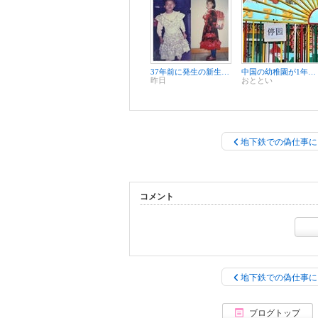
37年前に発生の新生児取り違え事件、賠償請求額は500万元超 精神的苦痛などで病院を提訴
中国の幼稚園が1年で2.14万園減少、幼児教育時期は高齢者福祉事業へ転換
昨日
おととい
地下鉄での偽仕事に
コメント
地下鉄での偽仕事に
ブログトップ