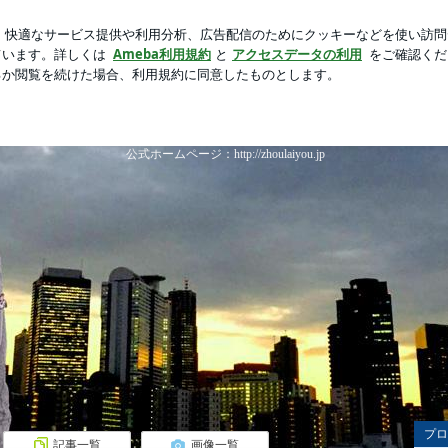
新規登録
ログイ
したお店
芸能人ブログ
人気ブログ
ャルブログ
周来友 オフィシャルブロ
中国出身のジャーナリスト、タレント。
公式ホームページ：http://zhoulaiyou.jp
プロ
記事一覧
画像一覧