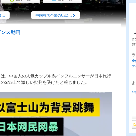
1…
中国有名企業のCEO…
ダンス動画
性
お
ラ
全
ア
」は、中国人の人気カップル系インフルエンサーが日本旅行
のSNS上で激しい批判を受けたと報じました。
よ
#