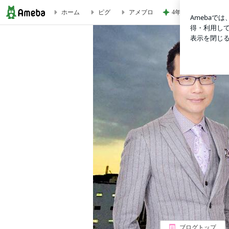
ホーム
ピグ
アメブロ
4年ぶりに1人で参戦
中国カップルのコンビニ前のダンス動画 | 周来友 オフィシ
ブログトップ