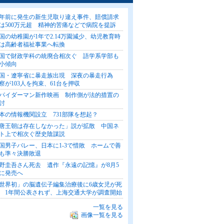
7年前に発生の新生児取り違え事件、賠償請求
は500万元超 精神的苦痛などで病院を提訴
国の幼稚園が1年で2.14万園減少、幼児教育時
は高齢者福祉事業へ転換
国で財政学科の統廃合相次ぐ 語学系学部も
小傾向
国・遼寧省に暴走族出現 深夜の暴走行為
察が103人を拘束、61台を押収
パイダーマン新作映画 制作側が法的措置の
討
本の情報機関設立 731部隊を想起？
唐王朝は存在しなかった」説が拡散 中国ネ
ト上で相次ぐ歴史陰謀説
国男子バレー、日本に1-3で惜敗 ホームで善
も準々決勝敗退
野圭吾さん死去 遺作『永遠の記憶』が8月5
に発売へ
世界初」の脳遺伝子編集治療後に6歳女児が死
 1年間公表されず、上海交通大学が調査開始
一覧を見る
画像一覧を見る