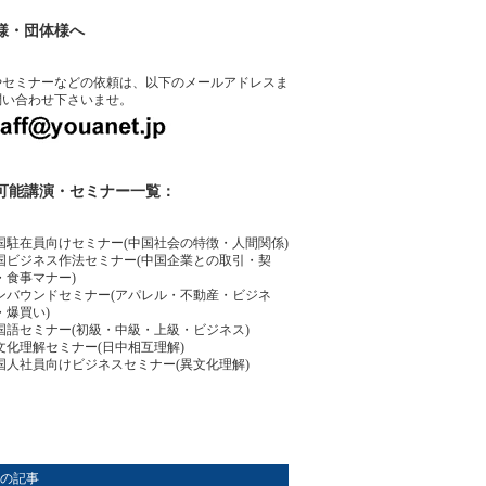
様・団体様へ
やセミナーなどの依頼は、以下のメールアドレスま
問い合わせ下さいませ。
可能講演・セミナー一覧：
国駐在員向けセミナー(中国社会の特徴・人間関係)
国ビジネス作法セミナー(中国企業との取引・契
・食事マナー)
ンバウンドセミナー(アパレル・不動産・ビジネ
・爆買い)
国語セミナー(初級・中級・上級・ビジネス)
文化理解セミナー(日中相互理解)
国人社員向けビジネスセミナー(異文化理解)
の記事