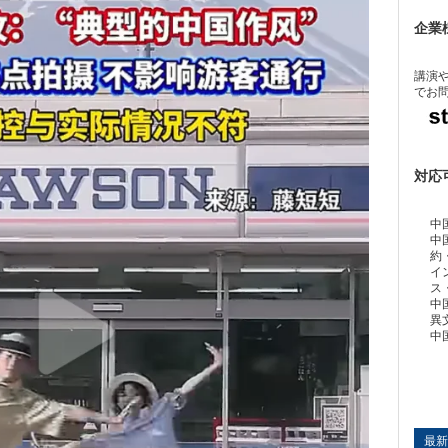
企業
講演
でお
対応
中
中
約
イ
ス
中
異
中
最新