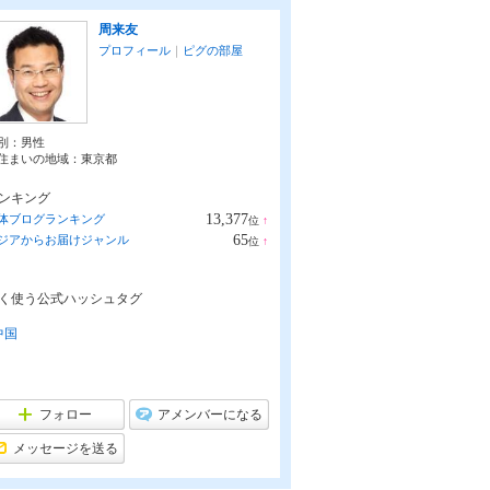
周来友
プロフィール
｜
ピグの部屋
別：
男性
住まいの地域：
東京都
ンキング
13,377
体ブログランキング
位
↑
ラ
65
ジアからお届けジャンル
位
↑
ン
ラ
キ
ン
ン
キ
グ
く使う公式ハッシュタグ
ン
上
グ
昇
上
中国
昇
フォロー
アメンバーになる
メッセージを送る