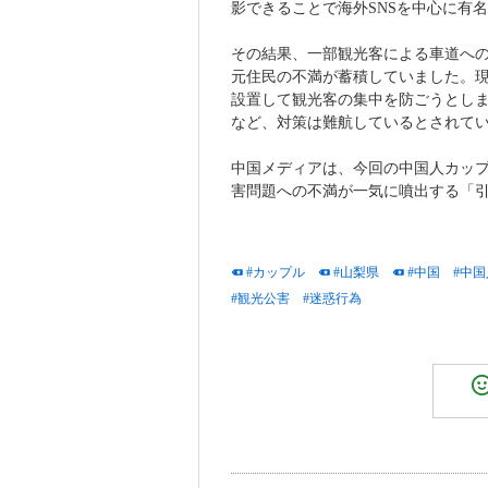
影できることで海外SNSを中心に有
その結果、一部観光客による車道へ
元住民の不満が蓄積していました。
設置して観光客の集中を防ごうとし
など、対策は難航しているとされて
中国メディアは、今回の中国人カッ
害問題への不満が一気に噴出する「
#カップル
#山梨県
#中国
#中国
#観光公害
#迷惑行為