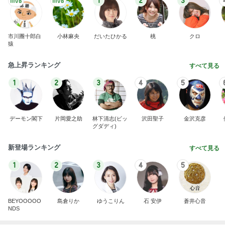
1
2
3
市川團十郎白
小林麻央
だいたひかる
桃
クロ
猿
急上昇ランキング
すべて見る
1
2
3
4
5
デーモン閣下
片岡愛之助
林下清志(ビッ
沢田聖子
金沢克彦
グダディ)
新登場ランキング
すべて見る
1
2
3
4
5
BEYOOOOO
島倉りか
ゆうこりん
石 安伊
蒼井心音
NDS