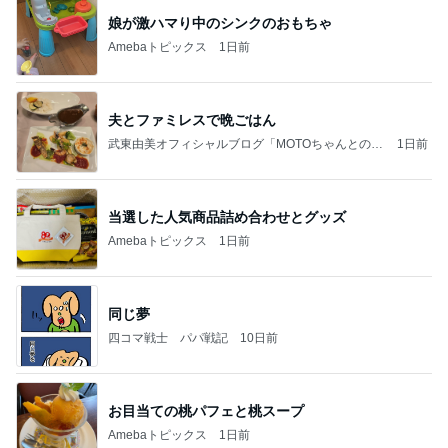
娘が激ハマり中のシンクのおもちゃ
Amebaトピックス
1日前
夫とファミレスで晩ごはん
武東由美オフィシャルブログ「MOTOちゃんとのは
1日前
っぴぃな毎日」Powered by Ameba
当選した人気商品詰め合わせとグッズ
Amebaトピックス
1日前
同じ夢
四コマ戦士 パパ戦記
10日前
お目当ての桃パフェと桃スープ
Amebaトピックス
1日前