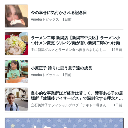
今の幸せに気付かされる記念日
Amebaトピックス
1日前
ラーメン二郎 新潟店【新潟市中央区】ラーメン小
つけメン変更 ツルパツ麺が旨い新潟二郎のつけ麺
主に新潟グルメとラーメン食べ歩きのよしなしご
14日前
と
小原正子 誇りに思う息子達の成長
Amebaトピックス
1日前
良心的な事業所ほど経営は苦しく、障害ある子の居
場所「放課後デイサービス」で深刻化する理念と現
実の
立石美津子オフィシャルブログ「テキトー母さんの
1日前
すすめ」Powered by Ameba