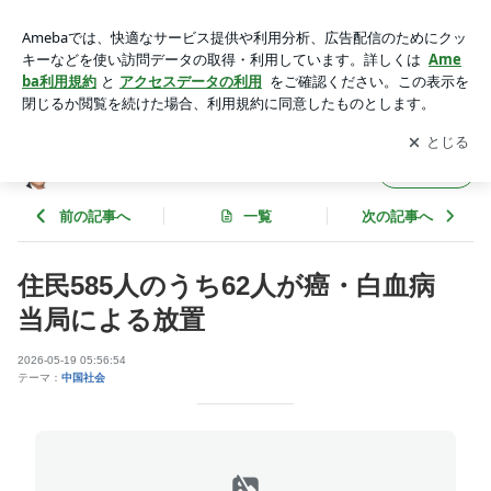
住民585人のうち62人が癌・白血病 当局による放置 | 周来
友 オフィシャルブログ
アプリをダウンロードして
ブログの更新通知
を受け取りまし
開く
ょう。
周来友 オフィシャルブログ
フォロー
前の記事へ
一覧
次の記事へ
住民585人のうち62人が癌・白血病
当局による放置
2026-05-19 05:56:54
テーマ：
中国社会