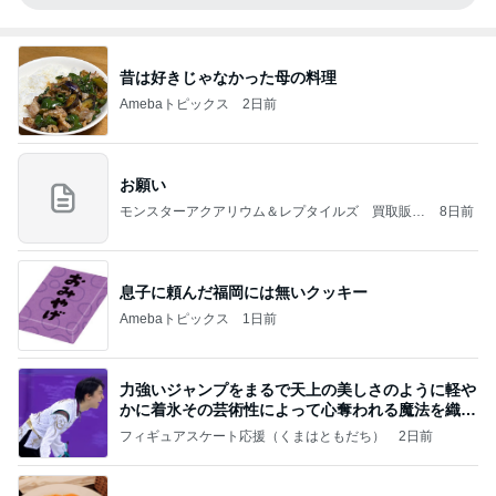
昔は好きじゃなかった母の料理
Amebaトピックス
2日前
お願い
モンスターアクアリウム＆レプタイルズ 買取販売
8日前
情報
息子に頼んだ福岡には無いクッキー
Amebaトピックス
1日前
力強いジャンプをまるで天上の美しさのように軽や
かに着氷その芸術性によって心奪われる魔法を織り
なす
フィギュアスケート応援（くまはともだち）
2日前