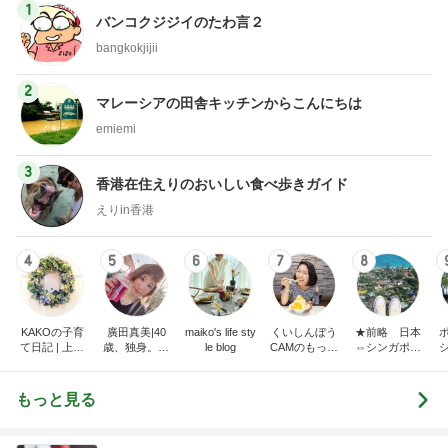
1
バンコクジジイのたわ言２
bangkokjijii
2
マレーシアの田舎キッチンからこんにちは
emiemi
3
香港在住えりのおいしい食べ歩きガイド
えりin香港
4
5
6
7
8
KAKOの子育
廣田真美|40
maiko's life sty
くいしんぼう
★前略 日本
て日記 | 上海
歳、独身。お
le blog
CAMのもっと
⇔シンガポー
駐在からシン
金と恋愛と老
おいしい台
ル 二拠点生活
ガポール駐在
後。
湾!!!!
はじめました
へ。ときどき
★
もっと見る
さいたま。