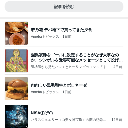
記事を読む
若乃花 デパ地下で買ってきた夕食
Amebaトピックス
1日前
涅槃寂静をゴールに設定することがなぜ大事なの
か、シンボルを受容可能なメッセージとして投げる
ことが
気功師から見たバレエとヒーリングのコツ～「まと
4日前
いのば」ブログ
肉肉しい黒毛和牛とボロネーゼ
Amebaトピックス
1日前
NISA①(;'∀')
パラスジュエリー（白美女神宝珠）の夢の記録
14日前
（続編）