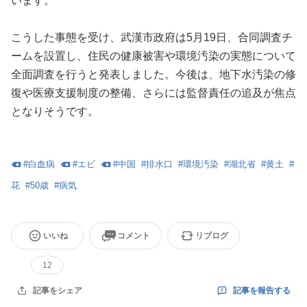
います。
こうした事態を受け、武漢市政府は5月19日、合同調査チ
ームを設置し、住民の健康被害や環境汚染の実態について
全面調査を行うと発表しました。今後は、地下水汚染の修
復や医療支援制度の整備、さらには監督責任の追及が焦点
となりそうです。
#
白血病
#
エビ
#
中国
#
排水口
#
環境汚染
#
湖北省
#
黄土
#
花
#
50歳
#
病気
いいね
コメント
リブログ
12
記事を報告する
記事をシェア