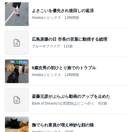
よさこいを優先され後回しの返済
Amebaトピックス
12時間前
広島原爆の日 市長の言葉に動揺する総理
ブルーサファイア
1日前
8歳次男の初ひとり旅でのトラブル
Amebaトピックス
12時間前
斎藤元彦がぶらぶら動画のアップを止めた
Bank of Dreamの公営競技はどこへ行く
9日前
撫でられ要員が増え神妙な顔の猫
Amebaトピックス
2日前