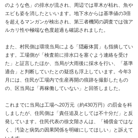
のような色」の排水が流され、周辺では草木が枯れ、魚や
エビも姿を消したといいます。地下水からは基準値の3倍
を超えるマンガンが検出され、第三者機関の調査では強ア
ルカリ性や極端な色度超過も確認されました。
また、村民側は環境当局による「隠蔽体質」も指摘してい
ます。工場側が「検査前に排水口を塞ぐよう連絡を受け
た」と証言したほか、当局が大雨後に採水を行い、「基準
適合」と判断していたとの疑惑も浮上しています。今年3
月には、住民が工場内で生産再開の痕跡を撮影したもの
の、区当局は「再稼働していない」と回答しました。
これまでに当局は工場へ20万元（約430万円）の罰金を科
しましたが、住民側は「責任追及としては不十分だ」と反
発しています。住民代表の徐文階さんは、「補償金ではな
く、汚染と病気の因果関係を明確にしてほしい」と訴えて