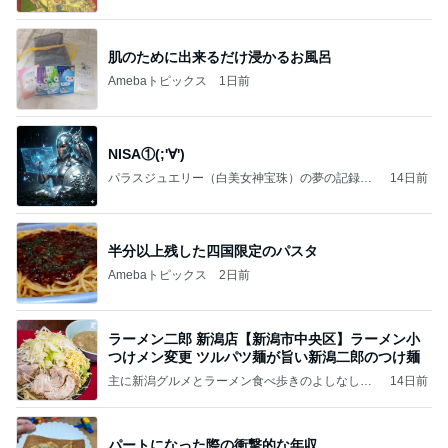
いのば」ブログ
肌のために出来るだけ浸かるお風呂
Amebaトピックス
1日前
NISA①(;'∀')
パラスジュエリー（白美女神宝珠）の夢の記録
14日前
（続編）
半分以上残した四国限定のパスタ
Amebaトピックス
2日前
ラーメン二郎 新潟店【新潟市中央区】ラーメン小
つけメン変更 ツルパツ麺が旨い新潟二郎のつけ麺
主に新潟グルメとラーメン食べ歩きのよしなしご
14日前
と
パートになった際の衝撃的な年収