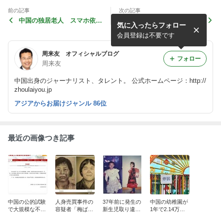
前の記事
次の記事
中国の独居老人 スマホ依存
急送する生成AIを使った詐欺
気に入ったらフォロー
からの投げ銭で7300万円失
事件 中国当局がAIでAI犯罪
う
を取り締まり
会員登録は不要です
周来友 オフィシャルブログ
フォロー
周来友
中国出身のジャーナリスト、タレント。 公式ホームページ：http://
zhoulaiyou.jp
アジアからお届けジャンル 86位
最近の画像つき記事
中国の公的試験
人身売買事件の
37年前に発生の
中国の幼稚園が
で大規模な不正
容疑者「梅ばあ
新生児取り違え
1年で2.14万園
行為事案が発生
さん」、20年以
事件、賠償請求
減少、幼児教育