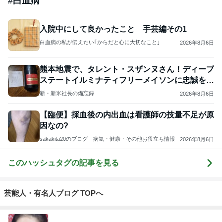
#
白血病
入院中にして良かったこと 手芸編その1
白血病の私が伝えたい｢からだと心に大切なこと｣
2026年8月6日
熊本地震で、タレント・スザンヌさん！ディープ
ステートイルミナティフリーメイソンに忠誠を誓
う！！！
新・新米社長の備忘録
2026年8月6日
【臨便】採血後の内出血は看護師の技量不足が原
因なの?
sakakita20のブログ 病気・健康・その他お役立ち情報
2026年8月6日
このハッシュタグの記事を見る
芸能人・有名人ブログ TOPへ