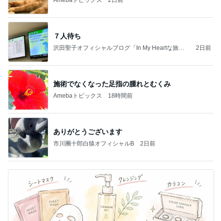
７人待ち
沢田聖子オフィシャルブログ「In My Heartな旅日
2日前
記」by Ameba
施術でなくなった足指の腫れとむくみ
Amebaトピックス
18時間前
ありがとうございます
市川團十郎白猿オフィシャルB
2日前