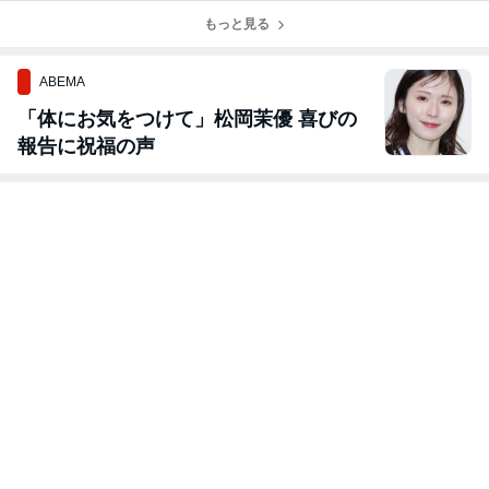
上逃亡を続けた
額は500万元
時期は高齢者福
潜伏術が明らか
もっと見る
超 精神的苦痛
祉事業へ転換
に
などで病院を提
訴
ABEMA
「体にお気をつけて」松岡茉優 喜びの
報告に祝福の声