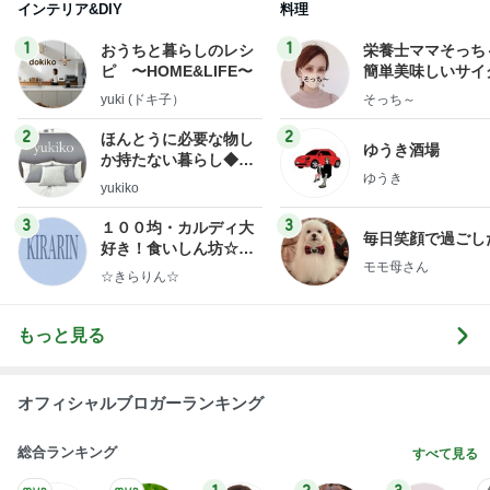
インテリア&DIY
料理
1
1
おうちと暮らしのレシ
栄養士ママそっち
ピ 〜HOME&LIFE〜
簡単美味しいサイ
献立
yuki (ドキ子）
そっち～
2
2
ほんとうに必要な物し
ゆうき酒場
か持たない暮らし◆Ke
ゆうき
ep Life Simple◆〜イ
yukiko
ンテリアのきろく〜
3
3
１００均・カルディ大
毎日笑顔で過ごし
好き！食いしん坊☆き
モモ母さん
らりん☆のブログ
☆きらりん☆
もっと見る
オフィシャルブロガーランキング
総合ランキング
すべて見る