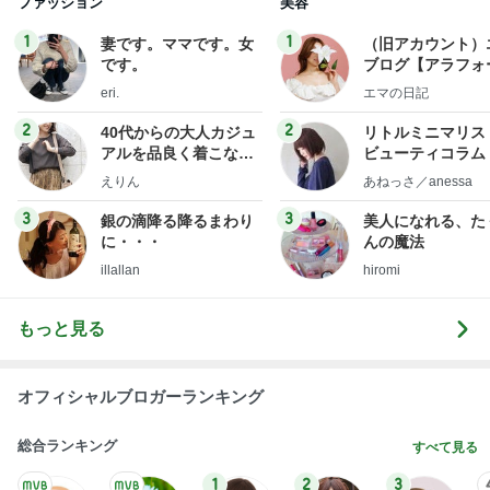
ファッション
美容
1
1
妻です。ママです。女
（旧アカウント）
です。
ブログ【アラフォ
社売却セカンドラ
eri.
エマの日記
フ】
2
2
40代からの大人カジュ
リトルミニマリス
アルを品良く着こなす
ビューティコラム 
ファッションブログ
little minimalist'
えりん
あねっさ／anessa
uty colum
3
3
銀の滴降る降るまわり
美人になれる、た
に・・・
んの魔法
illallan
hiromi
もっと見る
オフィシャルブロガーランキング
総合ランキング
すべて見る
1
2
3