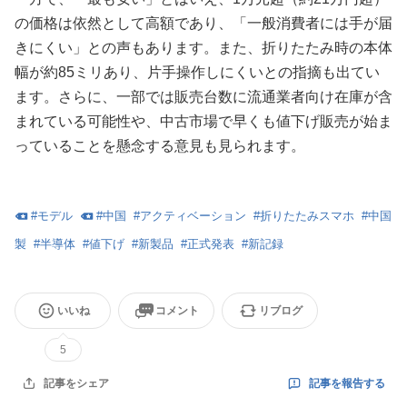
の価格は依然として高額であり、「一般消費者には手が届
きにくい」との声もあります。また、折りたたみ時の本体
幅が約85ミリあり、片手操作しにくいとの指摘も出てい
ます。さらに、一部では販売台数に流通業者向け在庫が含
まれている可能性や、中古市場で早くも値下げ販売が始ま
っていることを懸念する意見も見られます。
#
モデル
#
中国
#
アクティベーション
#
折りたたみスマホ
#
中国
製
#
半導体
#
値下げ
#
新製品
#
正式発表
#
新記録
いいね
コメント
リブログ
5
記事を報告する
記事をシェア