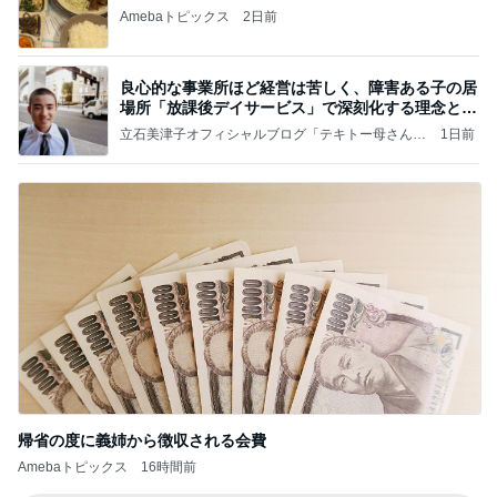
Amebaトピックス
2日前
良心的な事業所ほど経営は苦しく、障害ある子の居
場所「放課後デイサービス」で深刻化する理念と現
実の
立石美津子オフィシャルブログ「テキトー母さんの
1日前
すすめ」Powered by Ameba
帰省の度に義姉から徴収される会費
Amebaトピックス
16時間前