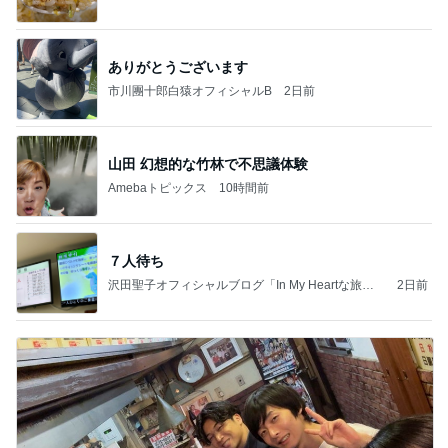
ありがとうございます
市川團十郎白猿オフィシャルB
2日前
山田 幻想的な竹林で不思議体験
Amebaトピックス
10時間前
７人待ち
沢田聖子オフィシャルブログ「In My Heartな旅日
2日前
記」by Ameba