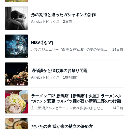
いのば」ブログ
孫の期待と違ったガシャポンの新作
Amebaトピックス
2日前
NISA①(;'∀')
パラスジュエリー（白美女神宝珠）の夢の記録
14日前
（続編）
過保護かと悩む娘のお祭り問題
Amebaトピックス
10時間前
ラーメン二郎 新潟店【新潟市中央区】ラーメン小
つけメン変更 ツルパツ麺が旨い新潟二郎のつけ麺
主に新潟グルメとラーメン食べ歩きのよしなしご
14日前
と
だいたの夫 我が家の献立の決め方