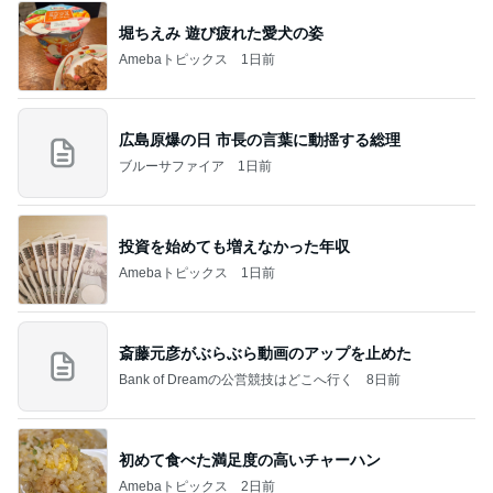
堀ちえみ 遊び疲れた愛犬の姿
Amebaトピックス
1日前
広島原爆の日 市長の言葉に動揺する総理
ブルーサファイア
1日前
投資を始めても増えなかった年収
Amebaトピックス
1日前
斎藤元彦がぶらぶら動画のアップを止めた
Bank of Dreamの公営競技はどこへ行く
8日前
初めて食べた満足度の高いチャーハン
Amebaトピックス
2日前