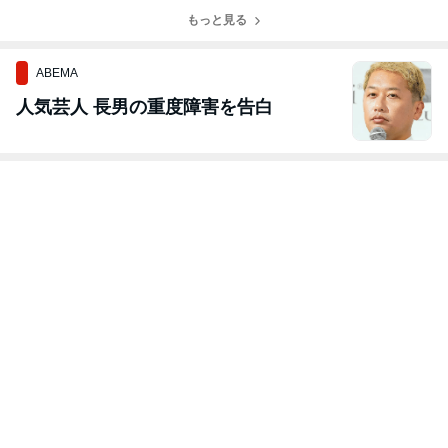
上逃亡を続けた
額は500万元
時期は高齢者福
も縮小傾向
潜伏術が明らか
超 精神的苦痛
もっと見る
祉事業へ転換
に
などで病院を提
訴
ABEMA
人気芸人 長男の重度障害を告白