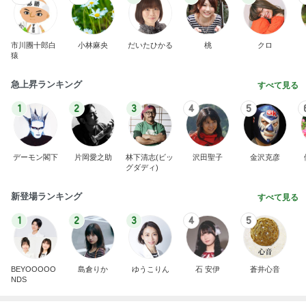
市川團十郎白
小林麻央
だいたひかる
桃
クロ
猿
急上昇ランキング
すべて見る
1
2
3
4
5
デーモン閣下
片岡愛之助
林下清志(ビッ
沢田聖子
金沢克彦
グダディ)
新登場ランキング
すべて見る
1
2
3
4
5
BEYOOOOO
島倉りか
ゆうこりん
石 安伊
蒼井心音
NDS