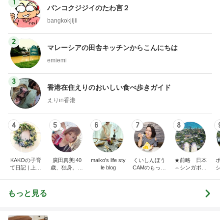
1
バンコクジジイのたわ言２
bangkokjijii
2
マレーシアの田舎キッチンからこんにちは
emiemi
3
香港在住えりのおいしい食べ歩きガイド
えりin香港
4
5
6
7
8
KAKOの子育
廣田真美|40
maiko's life sty
くいしんぼう
★前略 日本
て日記 | 上海
歳、独身。お
le blog
CAMのもっと
⇔シンガポー
駐在からシン
金と恋愛と老
おいしい台
ル 二拠点生活
ガポール駐在
後。
湾!!!!
はじめました
へ。ときどき
★
もっと見る
さいたま。