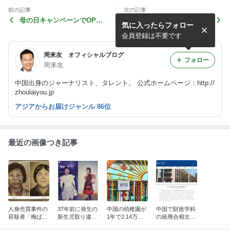
前の記事
次の記事
母の日キャンペーンでOPPO
八田與一の銅像を頼盛徳氏が
気に入ったらフォロー
が炎上 不倫を想像させる広
訪問 中国では反発の声
告
会員登録は不要です
周来友 オフィシャルブログ
フォロー
周来友
中国出身のジャーナリスト、タレント。 公式ホームページ：http://
zhoulaiyou.jp
アジアからお届けジャンル 86位
最近の画像つき記事
人身売買事件の
37年前に発生の
中国の幼稚園が
中国で財政学科
容疑者「梅ばあ
新生児取り違え
1年で2.14万園
の統廃合相次
さん」、20年以
事件、賠償請求
減少、幼児教育
ぐ 語学系学部