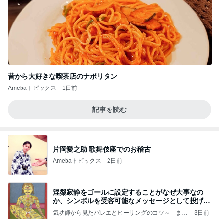
昔から大好きな喫茶店のナポリタン
Amebaトピックス
1日前
記事を読む
片岡愛之助 歌舞伎座でのお稽古
Amebaトピックス
2日前
涅槃寂静をゴールに設定することがなぜ大事なの
か、シンボルを受容可能なメッセージとして投げる
ことが
気功師から見たバレエとヒーリングのコツ～「まと
3日前