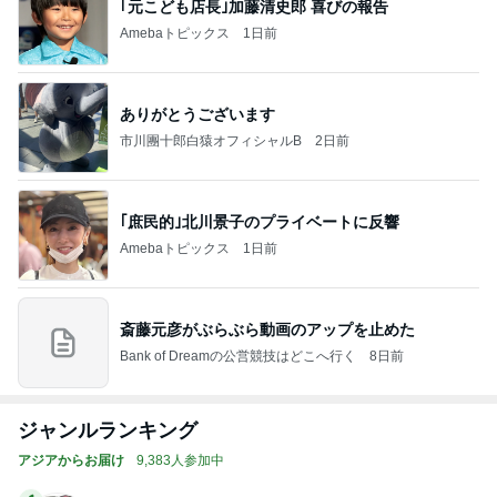
｢元こども店長｣加藤清史郎 喜びの報告
Amebaトピックス
1日前
ありがとうございます
市川團十郎白猿オフィシャルB
2日前
｢庶民的｣北川景子のプライベートに反響
Amebaトピックス
1日前
斎藤元彦がぶらぶら動画のアップを止めた
Bank of Dreamの公営競技はどこへ行く
8日前
ジャンルランキング
アジアからお届け
9,383人参加中