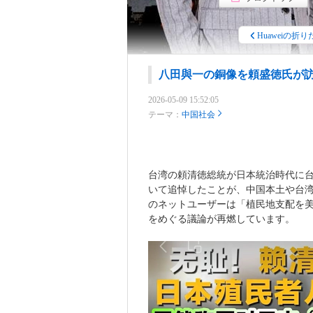
Huaweiの折り
八田與一の銅像を頼盛徳氏が
2026-05-09 15:52:05
テーマ：
中国社会
台湾の頼清徳総統が日本統治時代に
いて追悼したことが、中国本土や台
のネットユーザーは「植民地支配を
をめぐる議論が再燃しています。