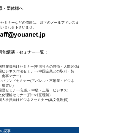
様・団体様へ
やセミナーなどの依頼は、以下のメールアドレスま
問い合わせ下さいませ。
可能講演・セミナー一覧：
国駐在員向けセミナー(中国社会の特徴・人間関係)
国ビジネス作法セミナー(中国企業との取引・契
・食事マナー)
ンバウンドセミナー(アパレル・不動産・ビジネ
・爆買い)
国語セミナー(初級・中級・上級・ビジネス)
文化理解セミナー(日中相互理解)
国人社員向けビジネスセミナー(異文化理解)
の記事