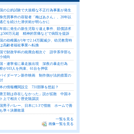
国の公的試験で大規模な不正行為事案が発生
身売買事件の容疑者「梅ばあさん」、20年以
逃亡を続けた潜伏術が明らかに
7年前に発生の新生児取り違え事件、賠償請求
は500万元超 精神的苦痛などで病院を提訴
国の幼稚園が1年で2.14万園減少、幼児教育時
は高齢者福祉事業へ転換
国で財政学科の統廃合相次ぐ 語学系学部も
小傾向
国・遼寧省に暴走族出現 深夜の暴走行為
察が103人を拘束、61台を押収
パイダーマン新作映画 制作側が法的措置の
討
本の情報機関設立 731部隊を想起？
唐王朝は存在しなかった」説が拡散 中国ネ
ト上で相次ぐ歴史陰謀説
国男子バレー、日本に1-3で惜敗 ホームで善
も準々決勝敗退
一覧を見る
画像一覧を見る