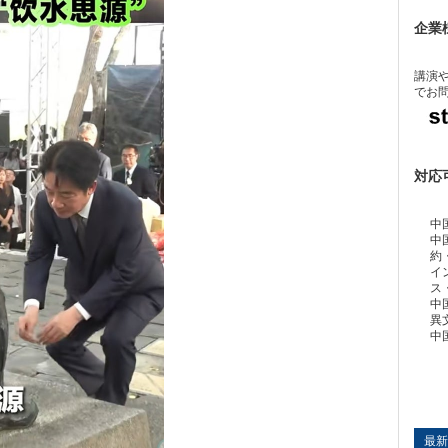
企業
講演
でお
対応
中
中
約
イ
ス
中
異
中
最新