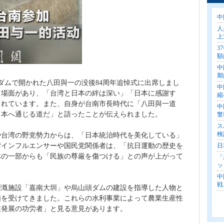
中
人
上
3
額
中
期
ダムで開かれた八田與一の没後84周年追悼式に出席しまし
中
く場面があり、「台湾と日本の絆は深い」「日本に感謝す
縮
されています。また、自身が台南市長時代に「八田與一道
中
日本へ通じる道だ」と語ったことが伝えられました。
警
ス
検
や台湾の野党勢力からは、「日本統治時代を美化している」
湾インフルエンサーや国民党関係者は、「抗日運動の歴史を
日
体の一部からも「民族の尊厳を傷つける」との声が上がって
「
ッ
中
戦
灌漑施設「嘉南大圳」や烏山頭ダムの建設を指導した人物と
価を受けてきました。これらの水利事業によって農業生産性
業発展の功労者」と見る意見があります。