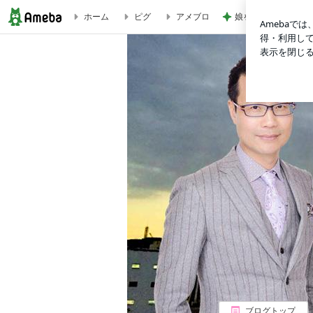
ホーム
ピグ
アメブロ
娘を拒絶した夫の転
八田與一の銅像を頼盛徳氏が訪問 中国では反発の声 | 周来
ブログトップ