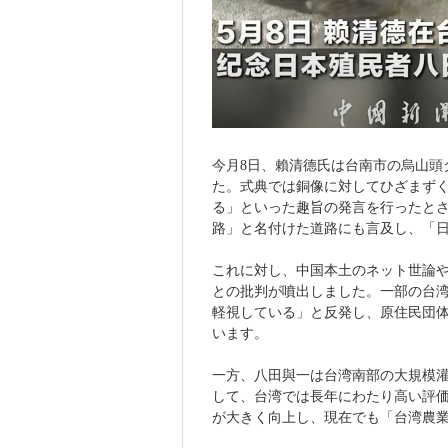
今月8日、賴清德氏は台南市の烏山頭
た。式典では銅像に対してひざまず
る」といった趣旨の発言を行ったと
路」と名付けた道路にも言及し、「
これに対し、中国本土のネット世論
との批判が噴出しました。一部の台
軽視している」と反発し、原住民団
います。
一方、八田與一は台湾南部の大規模
して、台湾では長年にわたり高い評
が大きく向上し、現在でも「台湾農