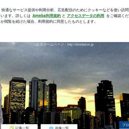
新規登録
ログイ
落の末路
芸能人ブログ
人気ブログ
友 オフィシャルブログ
周来友 オフィシャルブロ
中国出身のジャーナリスト、タレント。
公式ホームページ：http://zhoulaiyou.jp
プロ
記事一覧
画像一覧