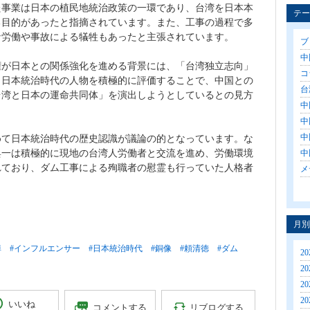
た事業は日本の植民地統治政策の一環であり、台湾を日本本
テー
る目的があったと指摘されています。また、工事の過程で多
な労働や事故による犠牲もあったと主張されています。
ブロ
中国
権が日本との関係強化を進める背景には、「台湾独立志向」
コラ
。日本統治時代の人物を積極的に評価することで、中国との
台湾
台湾と日本の運命共同体」を演出しようとしているとの見方
中
中
中
めて日本統治時代の歴史認識が議論の的となっています。な
與一は積極的に現地の台湾人労働者と交流を進め、労働環境
中
れており、ダム工事による殉職者の慰霊も行っていた人格者
メ
月別
悼
#インフルエンサー
#日本統治時代
#銅像
#頼清徳
#ダム
20
20
20
20
いいね
リブログする
コメントする