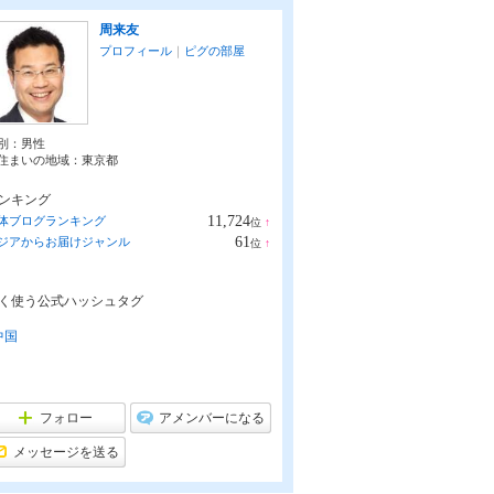
周来友
プロフィール
｜
ピグの部屋
別：
男性
住まいの地域：
東京都
ンキング
11,724
体ブログランキング
位
↑
ラ
61
ジアからお届けジャンル
位
↑
ン
ラ
キ
ン
ン
キ
グ
く使う公式ハッシュタグ
ン
上
グ
昇
上
中国
昇
フォロー
アメンバーになる
メッセージを送る