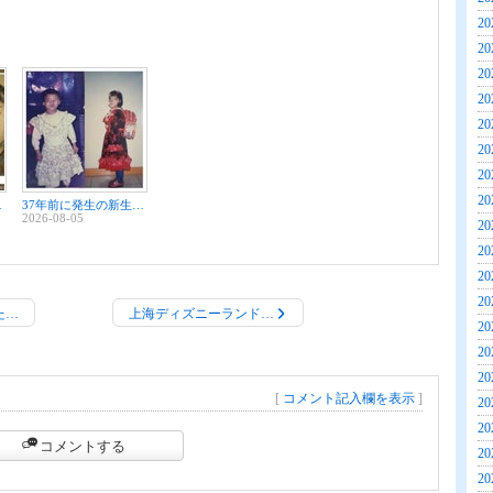
20
20
20
20
20
20
20
20
伏術が明らかに
37年前に発生の新生児取り違え事件、賠償請求額は500万元超 精神的苦痛などで病院を提訴
2026-08-05
20
20
20
20
た…
上海ディズニーランド…
20
20
20
[
コメント記入欄を表示
]
20
20
コメントする
20
20