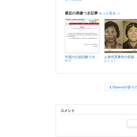
最近の画像つき記事
もっと見る >>
中国の公的試験で大規模な不正行為事案が発生
人身売買事件の容疑者「梅ばあさん」、20年以上逃亡を続けた潜
昨日
おととい
Huaweiの折り
コメント