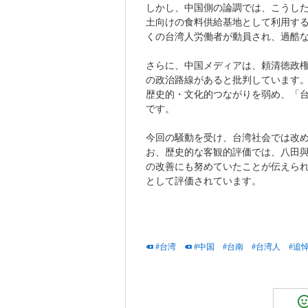
しかし、中国側の論調では、こうし
土向けの食料供給基地として利用す
くの台湾人労働者が動員され、過酷
さらに、中国メディアは、頼清徳政
の政治路線があると批判しています
歴史的・文化的つながりを弱め、「
です。
今回の騒動を受け、台湾社会では改
お、歴史的な客観的評価では、八田
の改善にも努めていたことが伝えら
として評価されています。
#台湾
#中国
#台南
#台湾人
#追