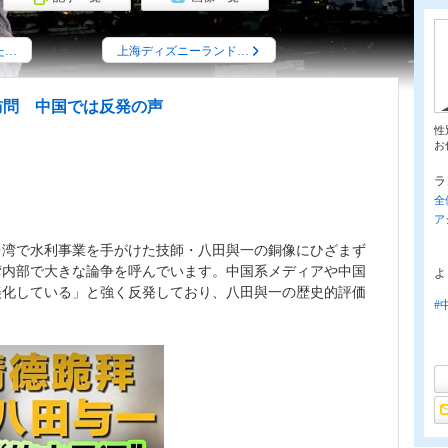
た…
上海ディズニーランド…
訪問 中国では反発の声
性
お
ラ
全
ア
台湾で水利事業を手がけた技師・八田與一の銅像にひざまず
湾内部で大きな論争を呼んでいます。中国系メディアや中国
よ
美化している」と強く反発しており、八田與一の歴史的評価
#