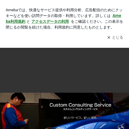
車検作業 インプレッサＧＤＢ-Ｆの画像 4枚中3枚目
車検作業 インプレッサＧＤＢ-Ｆ