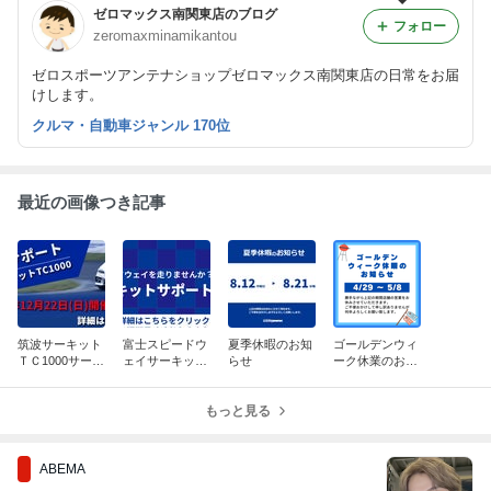
ゼロマックス南関東店のブログ
フォロー
zeromaxminamikantou
ゼロスポーツアンテナショップゼロマックス南関東店の日常をお届
けします。
クルマ・自動車ジャンル 170位
最近の画像つき記事
筑波サーキット
富士スピードウ
夏季休暇のお知
ゴールデンウィ
ＴＣ1000サーキ
ェイサーキット
らせ
ーク休業のお知
ットサポートの
サポートのご案
らせ
お知らせ
内
もっと見る
ABEMA