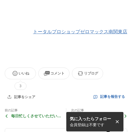
トータルプロショップゼロマックス南関東店
いいね
コメント
リブログ
3
記事を報告する
記事をシェア
前の記事
次の記事
毎日忙しくさせていただいて
明日は富士スピードウェイサ
気に入ったらフォロー
います。
ーキットサポートの日
会員登録は不要です