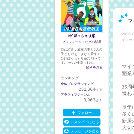
マ
2026-0
ﾋｹﾞぽっちゃり系
テーマ
プロフィール
｜
ピグの部屋
自己紹介：最愛の妻と5人の
子どもﾀﾁをこよなく愛する
ひげぽっちゃり系ｱﾗﾌｫ～で
す。 ﾜﾀｼの生業（ﾅﾘﾜ...
マイ
続きを見る
開業
ランキング
全体ブログランキング
35
232,384
位
↑
ラ
携わ
アラフィフジャンル
ン
8,963
位
↑
キ
ラ
ン
長年
ン
グ
キ
フォロー
多く
上
ン
昇
グ
新居
アメンバーになる
上
大切
昇
メッセージを送る