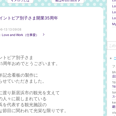
メロウとは
敵は昨日の自分
Lo
Lo
Lo
イントピア別子さま開業35周年
Lo
My
6-13 13:09:08
：
Love and Work（仕事愛）
ントピア別子さま
35周年おめでとうございます。
フ
b
周年記念看板の製作に
店
らせていただきました。
1
1
に渡り新居浜市の観光を支えて
t
ス
の人々に親しまれている
k
浜を代表する観光施設の
な節目に関われて光栄な限りです。
vi