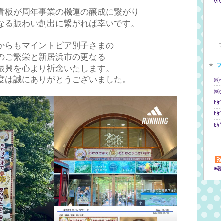
v
看板が周年事業の機運の醸成に繋がり
なる賑わい創出に繋がれば幸いです。
からもマイントピア別子さまの
のご繁栄と新居浜市の更なる
振興を心より祈念いたします。
度は誠にありがとうございました。
㈱
㈱
ﾋｹ
ﾋ
ﾋ
※