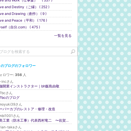
ve and Work（仕事愛） ( 537 )
ve and Destiny（ご縁） ( 252 )
ve and Drawing（創作） ( 9 )
ve and Peace（平和） ( 176 )
self（自分.com） ( 475 )
一覧を見る
このブログのフォロワー
ォロワー:
356
人
h-incさん
舗開業インストラクター｜bh飯島由敬
b7bcさん
b7bcのブログ
omoyuki39さん
ーパーカブのレストア・修理・改造
enbi1001さん
建美工業（防水工事）代表西村竜二 〜佐賀・福岡〜
vian-takaさん