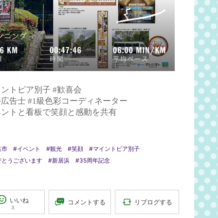
イントピア別子 #歓喜会
外広告士 #1級色彩コーディネーター
ベントと看板で笑顔と感動を共有
浜市
#イベント
#観光
#笑顔
#マイントピア別子
でとうございます
#新居浜
#35周年記念
いいね
リブログする
コメントする
3