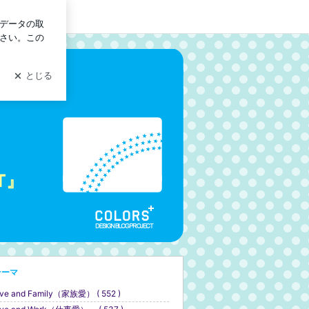
イン
T』
テーマ
ve and Family（家族愛） ( 552 )