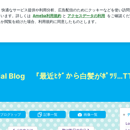
からの提案
芸能人ブログ
人気ブログ
新規登録
ログ
Blog 『最近ﾋｹﾞから白髪がﾎﾟﾂﾘ…TT』
ial Blog 『最近ﾋｹﾞから白髪がﾎﾟﾂﾘ…T
ブログトップ
記事一覧
画像一覧
Lo