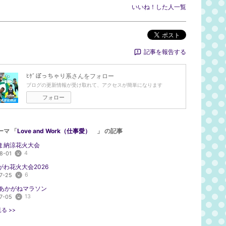
いいね！した人一覧
ポスト
記事を報告する
ﾋｹﾞぽっちゃり系
さんをフォロー
ブログの更新情報が受け取れて、アクセスが簡単になります
フォロー
ーマ 「
Love and Work（仕事愛）
」 の記事
ま納涼花火大会
4
8-01
がわ花火大会2026
6
7-25
回あかがねマラソン
13
7-05
る >>