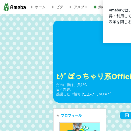
ホーム
ピグ
アメブロ
効かない麻薬と先生
マイントピア別子さま開業35周年 | ﾋｹﾞぽっちゃり系Official 
ﾋｹﾞぽっちゃり系Offic
だのに僕は、負ｹﾅｲ。
日々精進。
感謝したﾓﾝ勝ち (*_ _)人*:..｡o○☆*ﾟ
プロフィール