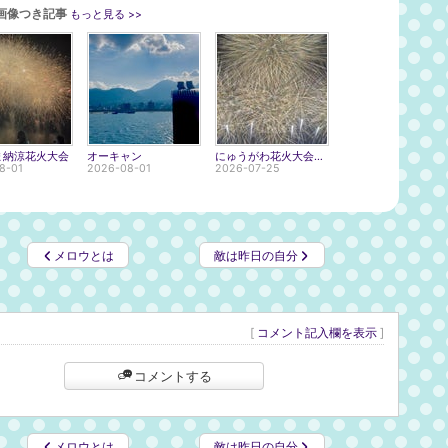
画像つき記事
もっと見る >>
ま納涼花火大会
オーキャン
にゅうがわ花火大会2026
8-01
2026-08-01
2026-07-25
メロウとは
敵は昨日の自分
[
コメント記入欄を表示
]
コメントする
メロウとは
敵は昨日の自分