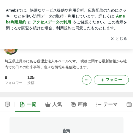
税理士法人ルベール
アプリをダウンロードして
ブログの更新通知
を受け取りまし
開く
ょう。
税理士法人ルベール
埼玉県上尾市にある税理士法人ルベールです。 税務に関する最新情報から社
内での日々の出来事等、色々な情報を発信致します。
9
125
フォロー
フォロワー
投稿
一覧
人気
画像
テーマ