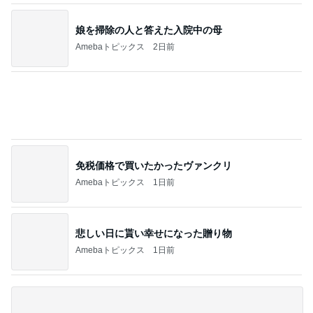
ba 吉田さんファミリーオフィシャルブログ
本日のパークレポート（パークからいったん
出て、ちいかわを観てきました。）
2
「吉田さんちのファミリー日記」Powered by Ame
ba 吉田さんファミリーオフィシャルブログ
【おすすめグッズ】パイレーツトレジャーの
クラッシュみたいな指輪
3
「吉田さんちのファミリー日記」Powered by Ame
ba 吉田さんファミリーオフィシャルブログ
深夜のお茶会
4
I＆Cママ 我が家のディズニー♡ブログ
【もはや機内販売ではない、機内販売】@JA