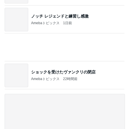
肩甲骨を動かすための意外なコツ
Amebaトピックス
2日前
記事を読む
4ヶ月ぶりの通院できつかった坂
Amebaトピックス
1日前
小倉優子 息子達とくら寿司昼食
Amebaトピックス
2日前
だいた 謎に体重が減り怖かった事