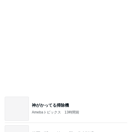
親も子もそんなありさまとの忠告
Amebaトピックス
9時間前
記事を読む
ケンタの辛いチキンと炊き込みご飯
Amebaトピックス
1日前
人生で1番美味しかったエッグタルト
Amebaトピックス
1日前
ノッチ レジェンドと練習し感激
Amebaトピックス
1日前