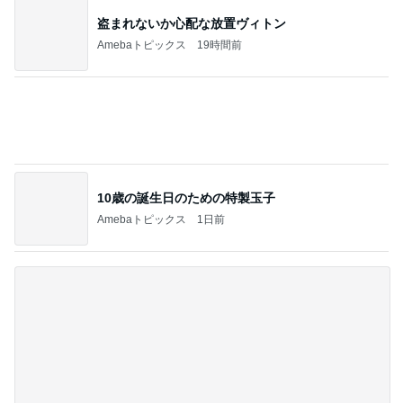
遅くなった誕生日ケーキサプライズ
Amebaトピックス
13時間前
記事を読む
病状が落ち着き退院予定となった母
Amebaトピックス
2日前
桃の香料が強くて失敗したルイボス
Amebaトピックス
1日前
全員での嬉しい新曲の初披露
Amebaトピックス
12時間前