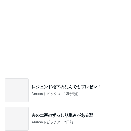
芸能人・有名人ブログ TOPへ
ジャンル人気記事ランキング
ディズニーレポ
本日のパークレポート（夏休みだけどそこま
で混雑してない東京ディズニーリゾート
1
「吉田さんちのファミリー日記」Powered by Ame