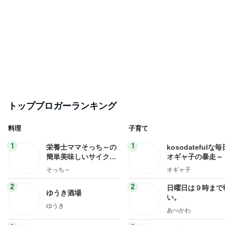
トップブロガーランキング
料理
子育て
1
1
栄養士ママそっち～の
kosodatefulな毎
簡単美味しいサイクル
オギャ子の暴走～
献立
そっち～
オギャ子
2
2
日曜日は９時まで
ゆうき酒場
い。
ゆうき
あべかわ