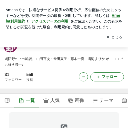
雑談野の上
アプリをダウンロードして
ブログの更新通知
を受け取りまし
開く
ょう。
雑談野の上
劇団野の上の雑談。 山田百次・乗田夏子・藤本一喜・鳴海まりか が、ココで
も好き勝手♪
31
558
フォロー
フォロワー
投稿
一覧
人気
画像
テーマ