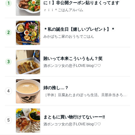
に！】非公開クーポン貼りまくってます
1
ｒｉｉ＊ごはんアルバム
＊私の誕生日【嬉しいプレゼント】＊
2
みかぱちこ家のおうちでごはん
賄いって本来こういうもん？笑
3
酒ポンコツ女の息子LOVE blog♡♡
姉の推し…？
4
［半休］豆腐あたまのぼっち生活。旦那弁当きろく
はお休み中
まともに買い物行けてないーー‼︎
5
酒ポンコツ女の息子LOVE blog♡♡