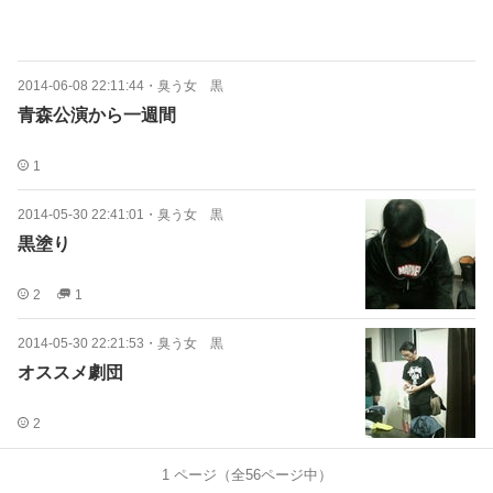
2014-06-08 22:11:44
・
臭う女 黒
青森公演から一週間
1
2014-05-30 22:41:01
・
臭う女 黒
黒塗り
2
1
2014-05-30 22:21:53
・
臭う女 黒
オススメ劇団
2
1
ページ（全
56
ページ中）