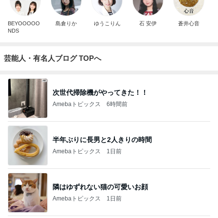
BEYOOOOO
島倉りか
ゆうこりん
石 安伊
蒼井心音
NDS
芸能人・有名人ブログ TOPへ
次世代掃除機がやってきた！！
Amebaトピックス
6時間前
半年ぶりに長男と2人きりの時間
Amebaトピックス
1日前
隣はゆずれない猫の可愛いお顔
Amebaトピックス
1日前