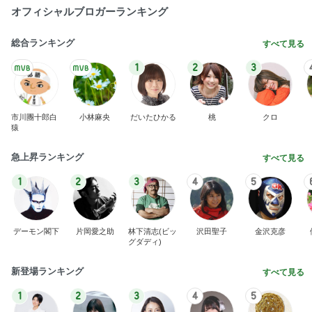
オフィシャルブロガーランキング
総合ランキング
すべて見る
1
2
3
市川團十郎白
小林麻央
だいたひかる
桃
クロ
猿
急上昇ランキング
すべて見る
1
2
3
4
5
デーモン閣下
片岡愛之助
林下清志(ビッ
沢田聖子
金沢克彦
グダディ)
新登場ランキング
すべて見る
1
2
3
4
5