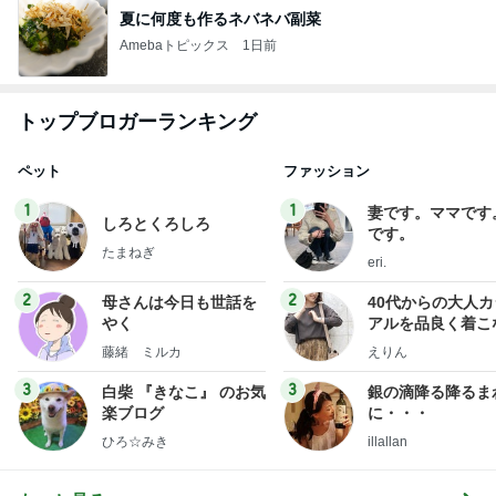
夏に何度も作るネバネバ副菜
Amebaトピックス
1日前
トップブロガーランキング
ペット
ファッション
1
1
妻です。ママです
しろとくろしろ
です。
たまねぎ
eri.
2
2
母さんは今日も世話を
40代からの大人
やく
アルを品良く着こ
ファッションブロ
藤緒 ミルカ
えりん
3
3
白柴 『きなこ』 のお気
銀の滴降る降るま
楽ブログ
に・・・
ひろ☆みき
illallan