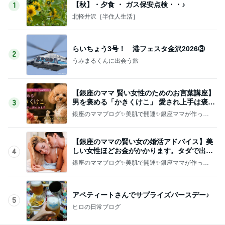
【秋】・夕食 ・ ガス保安点検・・♪
1
北軽井沢［半住人生活］
らいちょう3号！ 港フェスタ金沢2026③
2
うみまるくんに出会う旅
【銀座のママ 賢い女性のためのお言葉講座】
男を褒める「かきくけこ」 愛され上手は褒め
3
方上手
銀座のママブログ✨美肌で開運✨銀座ママが作った
化粧品✨銀座クラブ高嶋25歳で開店✨高嶋りえ子
お着物でエルメス バーキン コーデ
【銀座のママの賢い女の婚活アドバイス】美
しい女性ほどお金がかかります。タダで出会
4
えると思うなよ
銀座のママブログ✨美肌で開運✨銀座ママが作った
化粧品✨銀座クラブ高嶋25歳で開店✨高嶋りえ子
お着物でエルメス バーキン コーデ
アペティートさんでサプライズバースデー♪
5
ヒロの日常ブログ