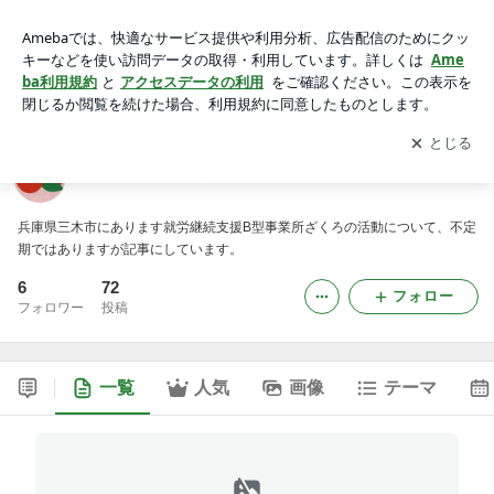
就労支援B型ざくろ 活動記録
アプリをダウンロードして
ブログの更新通知
を受け取りまし
開く
ょう。
就労支援B型ざくろ 活動記録
兵庫県三木市にあります就労継続支援B型事業所ざくろの活動について、不定
期ではありますが記事にしています。
6
72
フォロー
フォロワー
投稿
一覧
人気
画像
テーマ