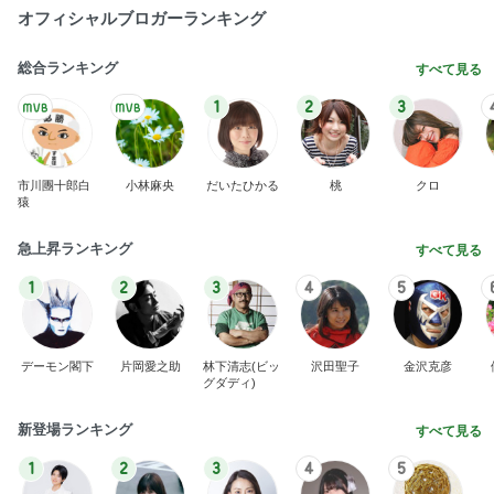
オフィシャルブロガーランキング
総合ランキング
すべて見る
1
2
3
市川團十郎白
小林麻央
だいたひかる
桃
クロ
猿
急上昇ランキング
すべて見る
1
2
3
4
5
デーモン閣下
片岡愛之助
林下清志(ビッ
沢田聖子
金沢克彦
グダディ)
新登場ランキング
すべて見る
1
2
3
4
5