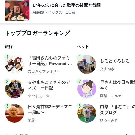
17年ぶりに会った歌手の後輩と昔話
Amebaトピックス
1日前
トップブロガーランキング
旅行
ペット
1
1
「吉田さんちのファミ
しろとくろしろ
リー日記」Powered b
たまねぎ
y Ameba 吉田さんファ
吉田さんファミリー
ミリーオフィシャルブ
ログ
2
2
☆やまあこ☆さんのデ
母さんは今日も世
ィズニー日記
やく
☆やまあこ☆
藤緒 ミルカ
3
3
日々是甘露2〜ディズニ
白柴 『きなこ』 
ー風味〜
楽ブログ
甘露
ひろ☆みき