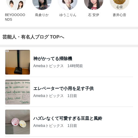
BEYOOOOO
島倉りか
ゆうこりん
石 安伊
蒼井心音
NDS
芸能人・有名人ブログ TOPへ
神がかってる掃除機
Amebaトピックス
14時間前
エレベーターで小用を足す子供
Amebaトピックス
1日前
ハズレなくて可愛すぎる豆皿と風鈴
Amebaトピックス
1日前