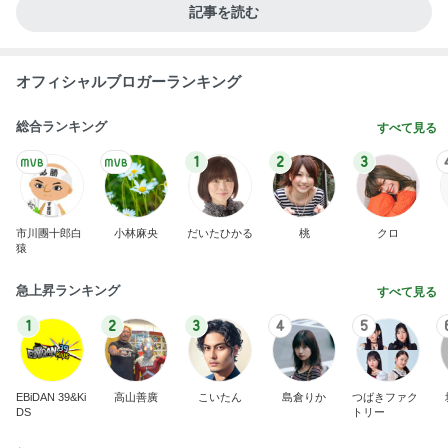
記事を読む
オフィシャルブロガーランキング
総合ランキング
すべて見る
1
2
3
市川團十郎白
小林麻央
だいたひかる
桃
クロ
猿
急上昇ランキング
すべて見る
1
2
3
4
5
EBiDAN 39&Ki
高山善廣
こいたん
島倉りか
つばきファク
DS
トリー