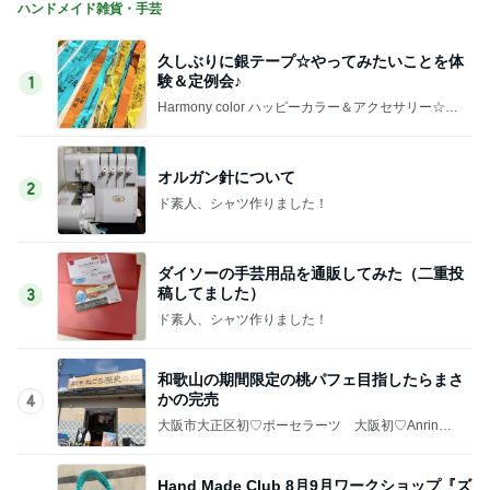
ハンドメイド雑貨・手芸
久しぶりに銀テープ☆やってみたいことを体
験＆定例会♪
1
Harmony color ハッピーカラー＆アクセサリー☆毎
日が楽しくなる〜笑顔溢れるハッピーハンドメイ
ド〜横浜 都筑港北ニュータウン♪
オルガン針について
2
ド素人、シャツ作りました！
ダイソーの手芸用品を通販してみた（二重投
稿してました）
3
ド素人、シャツ作りました！
和歌山の期間限定の桃パフェ目指したらまさ
かの完売
4
大阪市大正区初♡ポーセラーツ 大阪初♡AnrinA
認定 Ribon Ribon(紹介制サロン）
Hand Made Club 8月9月ワークショップ『ズ