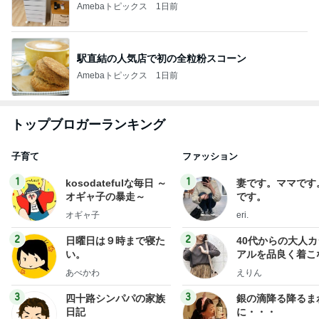
Amebaトピックス
1日前
駅直結の人気店で初の全粒粉スコーン
Amebaトピックス
1日前
トップブロガーランキング
子育て
ファッション
1
1
kosodatefulな毎日 ～
妻です。ママです
オギャ子の暴走～
です。
オギャ子
eri.
2
2
日曜日は９時まで寝た
40代からの大人
い。
アルを品良く着こ
ファッションブロ
あべかわ
えりん
3
3
四十路シンパパの家族
銀の滴降る降るま
日記
に・・・