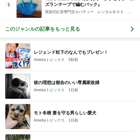
ズランテープで編むバック』
5
英国式紅茶専門店カパティー レンタルＢＯＸ －
埼玉県川口市
このジャンルの記事をもっと見る
レジェンド松下のなんでもプレゼン！
Amebaトピックス
5秒前
彼の理想は都合のいい専属家政婦
Amebaトピックス
1日前
モト冬樹 妻を守る男らしい愛犬
Amebaトピックス
1日前