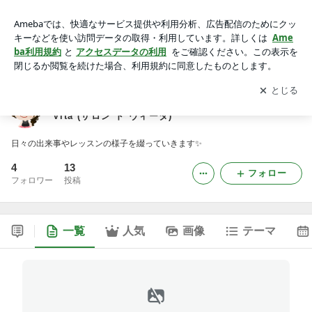
富山県射水市 ハンドメイド ワークショップ Salon de Vita (サ
ロン ド ヴィータ) -2ページ目
アプリをダウンロードして
ブログの更新通知
を受け取りまし
開く
ょう。
富山県射水市 ハンドメイド ワークショップ Salon de
Vita (サロン ド ヴィータ)
日々の出来事やレッスンの様子を綴っていきます✨
4
13
フォロー
フォロワー
投稿
一覧
人気
画像
テーマ