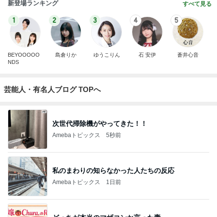
新登場ランキング
すべて見る
1
2
3
4
5
BEYOOOOO
島倉りか
ゆうこりん
石 安伊
蒼井心音
NDS
芸能人・有名人ブログ TOPへ
次世代掃除機がやってきた！！
Amebaトピックス
5秒前
私のまわりの知らなかった人たちの反応
Amebaトピックス
1日前