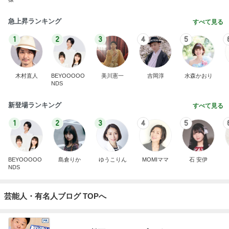
急上昇ランキング
すべて見る
1
2
3
4
5
木村直人
BEYOOOOO
美川憲一
吉岡淳
水森かおり
NDS
新登場ランキング
すべて見る
1
2
3
4
5
BEYOOOOO
島倉りか
ゆうこりん
MOMIママ
石 安伊
NDS
芸能人・有名人ブログ TOPへ