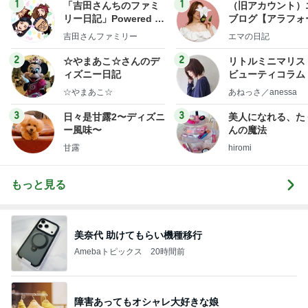
1
1
「吉田さんちのファミ
（旧アカウント）
リー日記」Powered b
ブログ【アラフォ
y Ameba 吉田さんファ
社売却セカンドラ
吉田さんファミリー
エマの日記
ミリーオフィシャルブ
フ】
ログ
2
2
☆やまあこ☆さんのデ
リトルミニマリス
ィズニー日記
ビューティコラム 
little minimalist'
☆やまあこ☆
あねっさ／anessa
uty colum
3
3
日々是甘露2〜ディズニ
美人になれる、た
ー風味〜
んの魔法
甘露
hiromi
もっと見る
美奈代 助けてもらい機種移行
Amebaトピックス
20時間前
障害あってもオシャレ大好きな娘