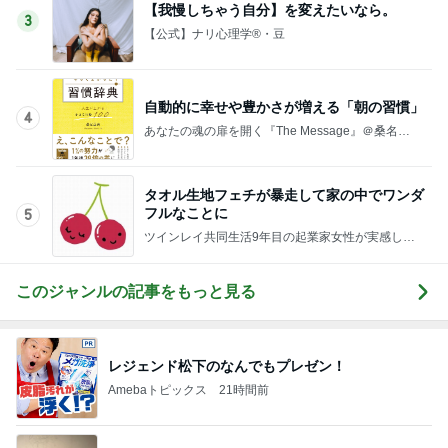
【我慢しちゃう自分】を変えたいなら。
3
【公式】ナリ心理学®・豆
自動的に幸せや豊かさが増える「朝の習慣」
4
あなたの魂の扉を開く『The Message』＠桑名正
典公式ブログ
タオル生地フェチが暴走して家の中でワンダ
フルなことに
5
ツインレイ共同生活9年目の起業家女性が実感し
た、自分軸で生きるほど愛もお金も循環する法則
このジャンルの記事をもっと見る
レジェンド松下のなんでもプレゼン！
Amebaトピックス
21時間前