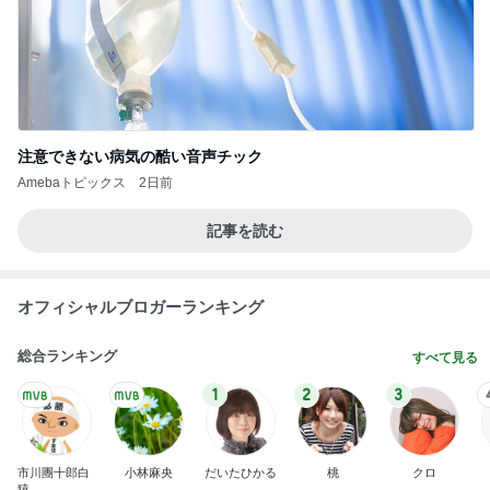
注意できない病気の酷い音声チック
Amebaトピックス
2日前
記事を読む
オフィシャルブロガーランキング
総合ランキング
すべて見る
1
2
3
市川團十郎白
小林麻央
だいたひかる
桃
クロ
猿