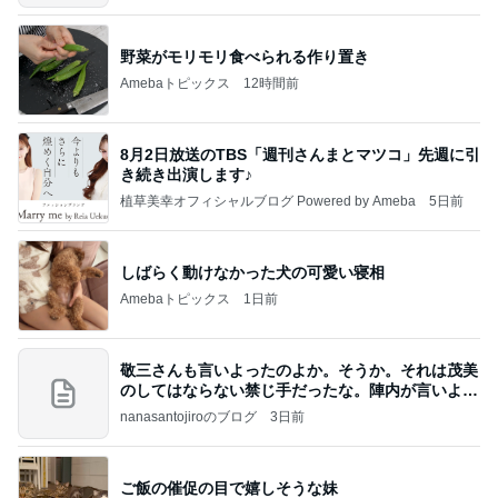
野菜がモリモリ食べられる作り置き
Amebaトピックス
12時間前
8月2日放送のTBS「週刊さんまとマツコ」先週に引
き続き出演します♪
植草美幸オフィシャルブログ Powered by Ameba
5日前
しばらく動けなかった犬の可愛い寝相
Amebaトピックス
1日前
敬三さんも言いよったのよか。そうか。それは茂美
のしてはならない禁じ手だったな。陣内が言いよる
のよ
nanasantojiroのブログ
3日前
ご飯の催促の目で嬉しそうな妹