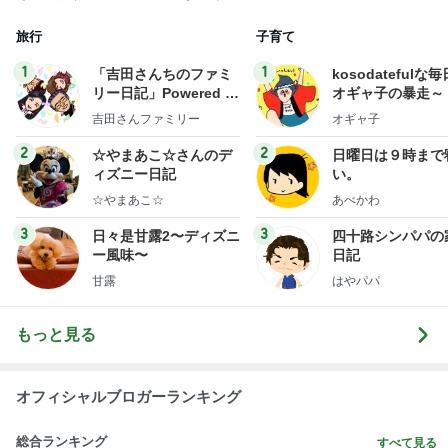
旅行
子育て
1
1
「吉田さんちのファミ
kosodatefulな毎
リー日記」Powered b
オギャ子の暴走～
y Ameba 吉田さんファ
吉田さんファミリー
オギャ子
ミリーオフィシャルブ
ログ
2
2
☆やまあこ☆さんのデ
日曜日は９時まで
ィズニー日記
い。
☆やまあこ☆
あべかわ
3
3
日々是甘露2〜ディズニ
四十路シンパパの
ー風味〜
日記
甘露
はやパパ
もっと見る
オフィシャルブロガーランキング
総合ランキング
すべて見る