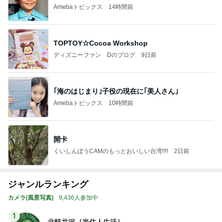
Amebaトピックス
14時間前
TOPTOY☆Cocoa Workshop
ディズニーファン Dのブログ
9日前
｢海のはじまり｣子役の現在に｢美人さん｣
Amebaトピックス
10時間前
開卡
くいしんぼうCAMのもっとおいしい台湾!!!!
2日前
ジャンルランキング
カメラ(風景写真)
9,436人参加中
1
北軽井沢［半住人生活］