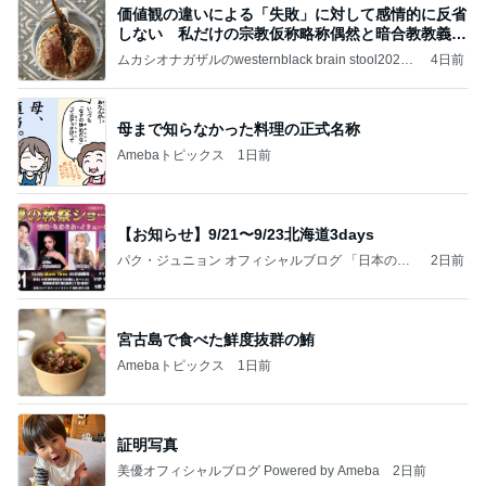
価値観の違いによる「失敗」に対して感情的に反省
しない 私だけの宗教仮称略称偶然と暗合教教義候
補
ムカシオナガザルのwesternblack brain stool2024
4日前
年（令和6）11月25日以来減酒断煙再開ムカシオナ
ガザル
母まで知らなかった料理の正式名称
Amebaトピックス
1日前
【お知らせ】9/21〜9/23北海道3days
パク・ジュニョン オフィシャルブログ 「日本の
2日前
心」 powered by Ameba
宮古島で食べた鮮度抜群の鮪
Amebaトピックス
1日前
証明写真
美優オフィシャルブログ Powered by Ameba
2日前