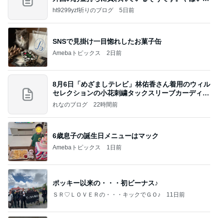
すよ
ht9299yzf祈りのブログ
5日前
SNSで見掛け一目惚れしたお菓子缶
Amebaトピックス
2日前
8月6日「めざましテレビ」林佑香さん着用のウィル
セレクションの小花刺繍タックスリーブカーディガ
ン
れなのブログ
22時間前
6歳息子の誕生日メニューはマック
Amebaトピックス
1日前
ポッキー以来の・・・初ビーナス♪
ＳＲ♡ＬＯＶＥＲの・・・キックでＧＯ♪
11日前