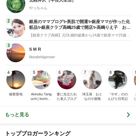
やっちゃん
2
銀座のママブログ✨美肌で開運✨銀座ママが作った化
粧品✨銀座クラブ高嶋25歳で開店✨高嶋りえ子 お着
物でエルメス バーキン コーデ
【銀座クラブ高嶋】元OL婚約破棄から24歳で銀座ママ25歳でオーナーママ銀座 美肌で開運♡パワースポット巡り高嶋りえ子ブログ
3
S M R
likeabridgeover
4
5
6
7
8
秘密基地
Akinobu Tanig
妻に先立たれ
埼玉発 おと
「やす」のの
uchi | Itoshima
た老人ブログ
なの小探険
んびり日常記
Landscape Ph
otographer
もっと見る
トップブロガーランキング