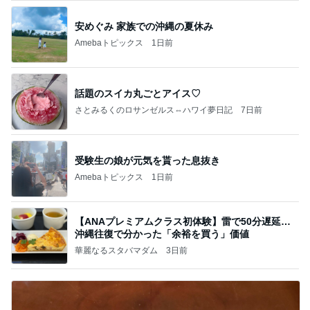
安めぐみ 家族での沖縄の夏休み
Amebaトピックス
1日前
話題のスイカ丸ごとアイス♡
さとみるくのロサンゼルス⇔ハワイ夢日記
7日前
受験生の娘が元気を貰った息抜き
Amebaトピックス
1日前
【ANAプレミアムクラス初体験】雷で50分遅延…
沖縄往復で分かった「余裕を買う」価値
華麗なるスタバマダム
3日前