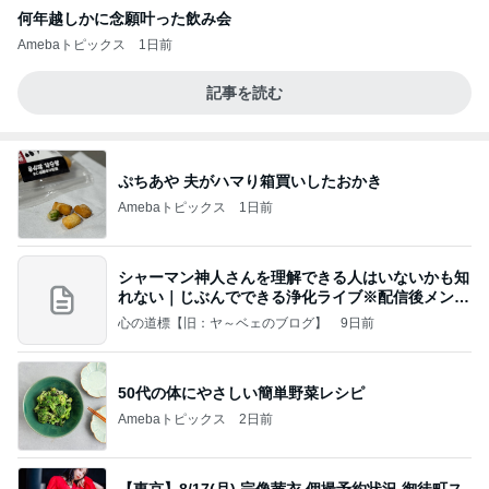
何年越しかに念願叶った飲み会
Amebaトピックス
1日前
記事を読む
ぷちあや 夫がハマり箱買いしたおかき
Amebaトピックス
1日前
シャーマン神人さんを理解できる人はいないかも知
れない｜じぶんでできる浄化ライブ※配信後メンバ
ー限
心の道標【旧：ヤ～ベェのブログ】
9日前
50代の体にやさしい簡単野菜レシピ
Amebaトピックス
2日前
【東京】8/17(月) 宗像茜衣 個撮予約状況 御徒町ス