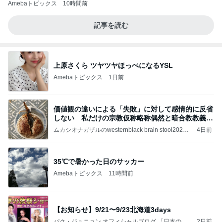
Amebaトピックス
10時間前
記事を読む
上原さくら ツヤツヤほっぺになるYSL
Amebaトピックス
1日前
価値観の違いによる「失敗」に対して感情的に反省
しない 私だけの宗教仮称略称偶然と暗合教教義候
補
ムカシオナガザルのwesternblack brain stool2024
4日前
年（令和6）11月25日以来減酒断煙再開ムカシオナ
ガザル
35℃で暑かった日のサッカー
Amebaトピックス
11時間前
【お知らせ】9/21〜9/23北海道3days
パク・ジュニョン オフィシャルブログ 「日本の
2日前