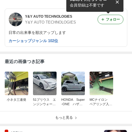
ードレバー
会員登録は不要です
Y&Y AUTO TECHNOLOGIES
フォロー
Y&Y AUTO TECHNOLOGIES
日常の出来事を順次アップします
カーショップジャンル 102位
最近の画像つき記事
小ネタ三連発
51プリウス エ
HONDA Super
MCナイロン
ンジンウォータ
-ONE ハザー
ベアリング入り
ーポンプ交換
ドレバー取
ジャッキタイ
付！！
ヤ 好評です！
もっと見る