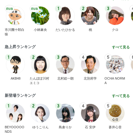
1
2
3
市川團十郎白
小林麻央
だいたひかる
桃
クロ
猿
急上昇ランキング
すべて見る
1
2
3
4
5
AKB48
たんぽぽ川村
北村総一朗
北別府学
OCHA NORM
エミコ
A
新登場ランキング
すべて見る
1
2
3
4
5
BEYOOOOO
ゆうこりん
島倉りか
石 安伊
蒼井心音
NDS