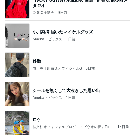
タジオ
COCO撮影会
9日前
小川菜摘 届いたマイケルグッズ
Amebaトピックス
1日前
移動
市川團十郎白猿オフィシャルB
5日前
シールを無くして大泣きした思い出
Amebaトピックス
1日前
ロケ
桂文枝オフィシャルブログ「トビウオの夢」Pow
14日前
ered by Ameba