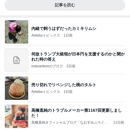
記事を読む
内緒で飼うはずだったカミキリムシ
Amebaトピックス
1日前
何故トランプ大統領が日本円を支援するのかと聞か
れた時の答え
nokoarikonのブログ
2日前
売り切れでリベンジした桃のタルト
Amebaトピックス
1日前
高橋直純のトラブルメーカー第1167回更新しまし
た！
高橋直純オフィシャルブログ「なおずみぶろぐ」
11日前
Powered by Ameba