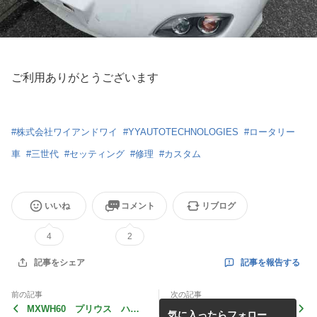
ご利用ありがとうございます
#
株式会社ワイアンドワイ
#
YYAUTOTECHNOLOGIES
#
ロータリー
車
#
三世代
#
セッティング
#
修理
#
カスタム
いいね
コメント
リブログ
4
2
記事を報告する
記事をシェア
前の記事
次の記事
MXWH60 プリウス ハザ
エンジンの掛からないAE86
気に入ったらフォロー