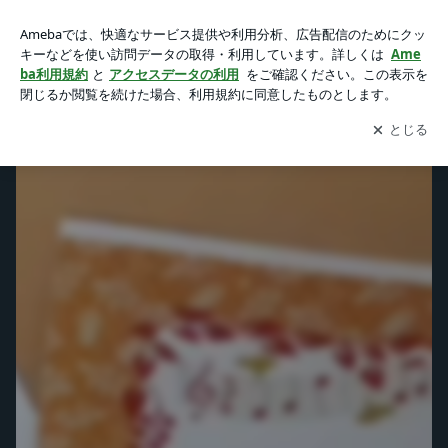
これまでの発表会の動画 | 筑紫野市・小郡市 ふしはらピアノ
教室のブログ 大人のピアノ 大人のピアノ教室