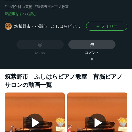
#
ご紹介制
#
芸術
#
筑紫野市ピアノ教室
記事をすべて読む
筑紫野市・小郡市 ふしはらピアノ教室のブログ 大人のピアノ 大人のピアノ教室
フォロー
いいね
コメント
0
筑紫野市 ふしはらピアノ教室 育脳ピアノ
サロン
の動画一覧