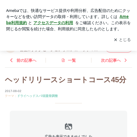
ヘッドリリースショートコース45分 | 【札幌・北区】髪と心と
体が元気になれる美容室&リラクゼーションサロン★ヘッドマ
アプリをダウンロードして
ブログの更新通知
を受け取りまし
開く
ッサージ 頭痛 首こり 肩こり アンチエイジング
ょう。
【札幌・北区】髪と心と体が元気になれる美
フォロー
容室&リラクゼーションサロン★ヘッドマッ
サージ 頭痛 首こり 肩こり アンチエイジング
前の記事へ
一覧
次の記事へ
ヘッドリリースショートコース45分
2017-08-02
テーマ：
ドライヘッドスパ/頭蓋骨調整
広告を表示できませんでした