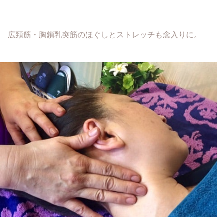
広頚筋・胸鎖乳突筋のほぐしとストレッチも念入りに。