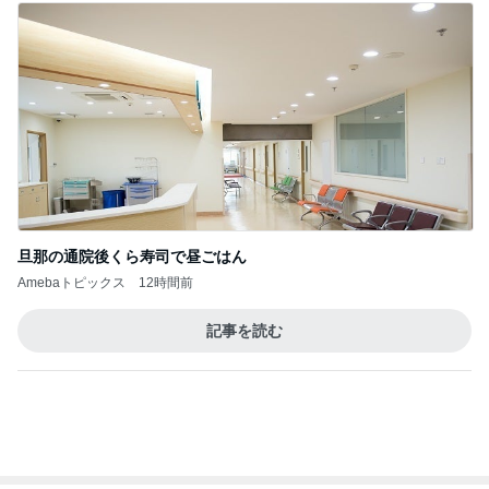
トップブロガーランキング
料理
美容
1
1
栄養士ママそっち～の
（旧アカウント）
簡単美味しいサイクル
ブログ【アラフォ
献立
社売却セカンドラ
そっち～
エマの日記
フ】
2
2
リトルミニマリス
ゆうき酒場
ビューティコラム 
ゆうき
little minimalist'
あねっさ／anessa
uty colum
3
3
美人になれる、た
毎日笑顔で過ごしたい
んの魔法
モモ母さん
hiromi
もっと見る
オフィシャルブロガーランキング