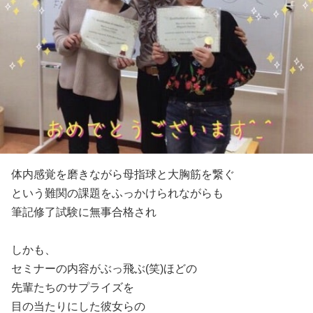
体内感覚を磨きながら母指球と大胸筋を繋ぐ
という難関の課題をふっかけられながらも
筆記修了試験に無事合格され
しかも、
セミナーの内容がぶっ飛ぶ(笑)ほどの
先輩たちのサプライズを
目の当たりにした彼女らの