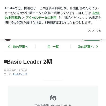
◾️Basic Leader 2期 | 「木村友泉のLife & Health Joy BLOG」
アプリをダウンロードして
ブログの更新通知
を受け取りまし
開く
ょう。
「木村友泉のLife & Health Joy BLOG」
フォロー
前の記事へ
一覧
次の記事へ
◾️Basic Leader 2期
2017-03-25 14:00:39
テーマ：
LHJメソッド
広告を表示できませんでした