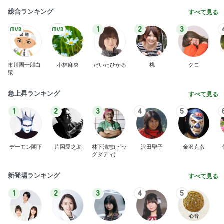
BEYOOOOO
ゆうこりん
島倉りか
石 安伊
蒼井心音
NDS