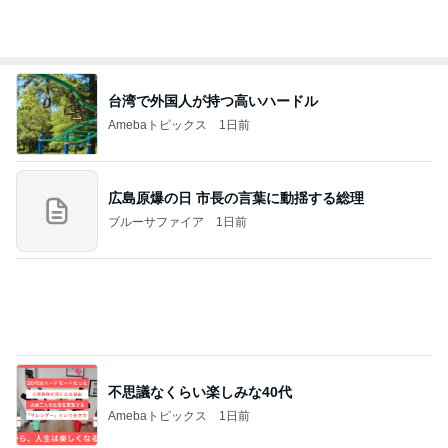
斎藤元彦がぶらぶら動画のアップを止めた
Bank of Dreamの公営競技はどこへ行く
8日前
田中健 広島の放送を見てした黙祷
Amebaトピックス
1日前
ありがとうございます
市川團十郎白猿オフィシャルB
2日前
美奈代 長男の大学時代の友人
Amebaトピックス
1日前