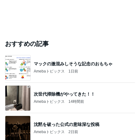
薬剤師に相談した便秘薬の使い方
Amebaトピックス
1日前
芸能人・有名人ブログ TOPへ
元TOKIO 山口 新居地公開に｢謙虚な部屋｣
Amebaトピックス
20時間前
ありがとうございます
市川團十郎白猿オフィシャルB
2日前