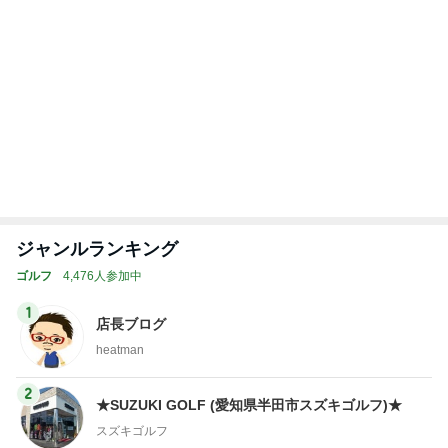
3
GOLF SHOP naganobu
GOLF SHOP naganobu
4
5
6
7
8
女子プロゴル
カスタムクラ
ゴルフ会員権
★☆新・WAR
水戸の職人
フが大好き
ブ製作提案！
みずほゴルフ
P GOLF バカ
ゴルフギヤTO
〈でん〉ねん
社長ブログ
社長の独り言
BITA
☆★
もっと見る