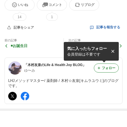
いいね
コメント
リブログ
14
1
記事を報告する
記事をシェア
前の記事
次の記事
◾️お誕生日
◾️セルフケアの可能性
気に入ったらフォロー
会員登録は不要です
「木村友泉のLife & Health Joy BLOG」
フォロー
ゆ〜み
LHJメソッドマスター/ 薬剤師 / 木村☆友泉[キムラユウミ]のブログ
です。
最近の画像つき記事