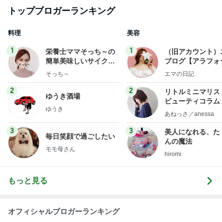
総合ランキング
すべて見る
1
2
3
市川團十郎白
小林麻央
だいたひかる
桃
クロ
猿
急上昇ランキング
すべて見る
1
2
3
4
5
デーモン閣下
片岡愛之助
林下清志(ビッ
沢田聖子
金沢克彦
グダディ)
新登場ランキング
すべて見る
1
2
3
4
5