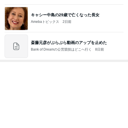
ジャンルランキング
ゴルフ
4,476人参加中
1
店長ブログ
heatman
2
★SUZUKI GOLF (愛知県半田市スズキゴルフ)★
スズキゴルフ