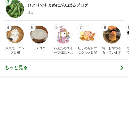
3
ひとりでもまめにがんばるブログ
まめ
4
5
6
7
8
東京モーニン
ラテログ
わんたのスイ
紅子のセレブ
毎日おやつを
グ日和
ーツ日記〜小
なグルメ日記
食べています
さな幸せ♡コ
ンビニスイー
ツ〜
もっと見る
審査が通れば振り込まれる20万円
Amebaトピックス
2日前