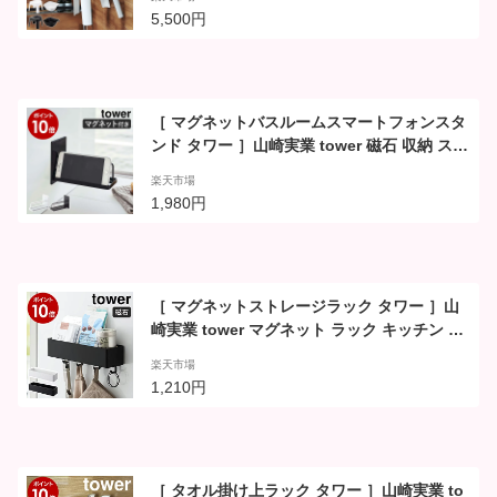
納 バスチェア 浮かす 湯桶 湯手桶 フック 浴
5,500円
室 おしゃれ yamazaki ホワイト ブラック 53
83 5384 5378 5379 タワーシリーズ
［ マグネットバスルームスマートフォンスタ
ンド タワー ］山崎実業 tower 磁石 収納 スマ
ートフォンホルダー スマートフォン スタンド
楽天市場
スマホスタンド おしゃれ シンプル モノトー
1,980円
ン yamazaki ブラック ホワイト 4972 4973
【ポイント10倍 送料無料】
［ マグネットストレージラック タワー ］山
崎実業 tower マグネット ラック キッチン 収
納 フック キッチンツール おしゃれ 洗面 収納
楽天市場
ケース 調味調入れ ボトルラック サニタリー
1,210円
収納 シンプル yamazaki ホワイト ブラック 4
846 4847【ポイント10倍】
［ タオル掛け上ラック タワー ］山崎実業 to