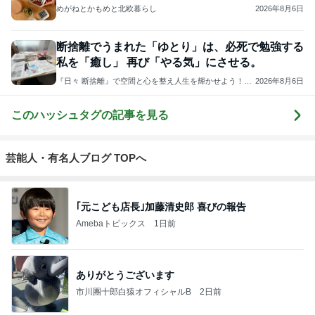
めがねとかもめと北欧暮らし
2026年8月6日
断捨離でうまれた「ゆとり」は、必死で勉強する
私を「癒し」 再び「やる気」にさせる。
『日々 断捨離』で空間と心を整え人生を輝かせよう！断
2026年8月6日
捨離®トレーナー中村レイコ
このハッシュタグの記事を見る
芸能人・有名人ブログ TOPへ
｢元こども店長｣加藤清史郎 喜びの報告
Amebaトピックス
1日前
ありがとうございます
市川團十郎白猿オフィシャルB
2日前