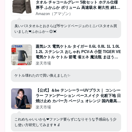
タオル チャコールグレー 5枚セット ホテル仕様
厚手 ふかふか ボリューム 高速吸水 耐久性 綿10
0% 480GSM JapanTechnology
Amazon（アマゾン）
臭いバスタオルとおさらば👋サンドベージュのミニバスタオル買
いました❤ふかふか～😊💓
蒸気レス 電気ケトル タイガー 0.6L 0.8L 1L 1.0L
1.2L ステンレス おしゃれ PCV-A 小型 TIGER VE
電気ケトル ケトル 節電 省エネ 魔法瓶 まほうび
ん スピード沸騰 空だき防止 給湯ロック 転倒お湯
楽天市場
もれ防止ホワイトブラック ベージュ
ケトル壊れたので買い換えました✨
【公式】＆be テンシーラーUVプラス｜ コンシー
ラー ファンデーション ベースメイク 化粧下地 日
焼け止め カバー力 ベージュ オレンジ 国内最高レ
ベル UVカット ノンケミカル処方 SPF50+ PA++
楽天市場
++
これめちゃいいかも❤ファンデ要らずになりそうな予感🤗もう少
し使い方研究してみます👩‍🔬