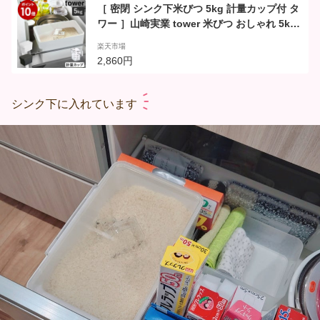
［ 密閉 シンク下米びつ 5kg 計量カップ付 タ
ワー ］山崎実業 tower 米びつ おしゃれ 5kg
冷蔵庫 スリム 米 収納 保存容器 密閉 計量カ
楽天市場
ップ シンク下 米櫃 5キロ ライスボックス ラ
2,860円
イスストッカー 野菜室 シンプル 白 黒 yamaz
aki 3377 3378 タワーシリーズ
シンク下に入れています