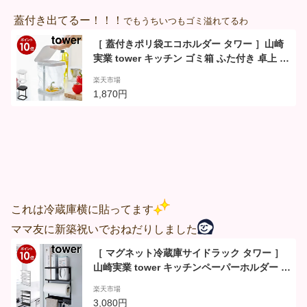
便利グッズ 流し 3180 3181【ポイント10倍】
蓋付き出てるー！！！
でもうちいつもゴミ溢れてるわ
［ 蓋付きポリ袋エコホルダー タワー ］山崎
実業 tower キッチン ゴミ箱 ふた付き 卓上 生
ゴミ ごみ箱 スリム エコホルダー ポリ袋ホル
楽天市場
ダー ミニゴミ箱 シンク 清潔 ふた シンプル
1,870円
おしゃれ モノトーン yamazaki ホワイト ブ
ラック 3330 3331 タワーシリーズ
これは冷蔵庫横に貼ってます
ママ友に新築祝いでおねだりしました
［ マグネット冷蔵庫サイドラック タワー ］
山崎実業 tower キッチンペーパーホルダー マ
グネット 冷蔵庫横 サイド ラック 磁石 キッチ
楽天市場
ン収納 マグネットラップケース ラップホルダ
3,080円