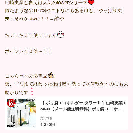
山崎実業と言えば人気のtowerシリーズ
似たようなの100均やニトリにもあるけど、やっぱり丈
夫！それがtower！！←誰や
ちょこちょこ使ってます
ポイント１０倍～！！
こちら日々の必需品
夜、ゴミ捨て終わった後は軽く洗って水筒乾かすのにも大
助かりです
［ ポリ袋エコホルダー タワー L ］山崎実業 t
ower【メール便送料無料】ポリ袋 エコホル
ダー キッチン ゴミ箱 ゴミ袋ホルダー 卓上 生
楽天市場
ゴミ ごみ袋エコホルダー 三角コーナー シン
1,320円
ク上 グラスホルダー 折りたたみ コンパクト