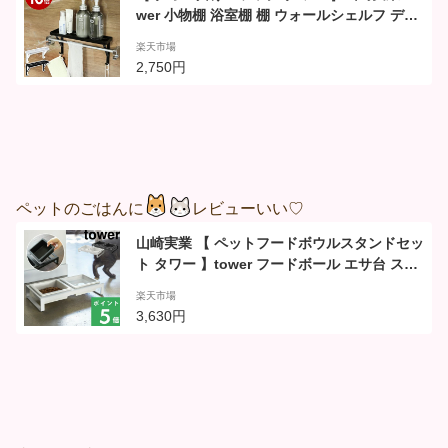
wer 小物棚 浴室棚 棚 ウォールシェルフ ディ
スペンサーラック 洗面所 収納 バス お風呂収
楽天市場
納 バスルーム収納 ボトルラック トイレ タオ
2,750円
ルハンガー おしゃれ シンプル ホワイト ブラ
ック 3291 3292【ポイント10倍 送料無料】
ペットのごはんに
レビューいい♡
山崎実業 【 ペットフードボウルスタンドセッ
ト タワー 】tower フードボール エサ台 スタ
ンド テーブル 食器台 食器 滑らない 動かない
楽天市場
餌 ご飯 猫 犬 ペット 4206 4207 ホワイト ブ
3,630円
ラック 白 黒 モノトーン シンプル インテリア
おしゃれ YAMAZAKI タワーシリーズ