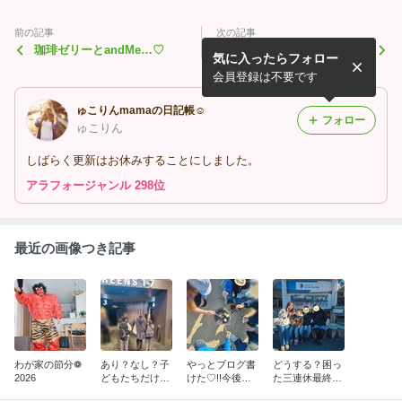
前の記事
次の記事
珈琲ゼリーとandMe…♡
10時から待望の再販♡
気に入ったらフォロー
会員登録は不要です
ゅこりんmamaの日記帳☺️
フォロー
ゅこりん
しばらく更新はお休みすることにしました。
アラフォージャンル 298位
最近の画像つき記事
わが家の節分❁
あり？なし？子
やっとブログ書
どうする？困っ
2026
どもたちだけで
けた♡!!今後の
た三連休最終
○○行かせちゃい
更新について✰
日…津久見を満