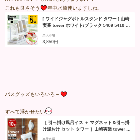
これも良さそう
年中水筒使いますしね。
[ ワイドジャグボトルスタンド タワー ] 山崎
実業 tower ホワイト/ブラック 5409 5410 水
切りかご 水切りラック 水筒 マグボトル 送料
楽天市場
無料 タワーシリーズ（あす楽）
3,850円
バスグッズもいろいろ～
すべて浮かせたい
［ 引っ掛け風呂イス ＋ マグネット＆引っ掛
け湯おけ セット タワー ］山崎実業 tower 風
呂椅子 風呂桶 2点セット 洗面器 磁石 壁面収
楽天市場