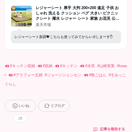
レジャーシート 厚手 大判 200×200 遠足 子供 お
しゃれ 洗える クッション ペグ 大きい ピクニッ
クシート 撥水 レジャー シート 家族 お花見 公園
200cm 4人 5人 6人 ペグ穴付き キルティングピク
楽天市場
ニックマット viaggio+ rv016
レジャーシート新調💝こちらも使ってみてからレポしまーす✋
#
キッチン収納
#
収納
#
キッチン
#
水筒
#
山崎実業
#
towe
r
#
アラフォー主婦
#
ジョージジェンセン
#
晩ごはん
#
すみっこ
ぐらし
いいね
リブログ
28
記事を報告する