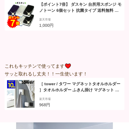
【ポイント7倍】 ダスキン 台所用スポンジ モ
ノトーン 6個セット 抗菌タイプ 送料無料 黒
グレー 台所用 スポンジ キッチンスポンジ 10
楽天市場
00円 ポイントアップ
1,000円
これもキッチンで使ってます
サッと取れるし丈夫！！一生使います！
［ tower / タワー マグネットタオルホルダー
］タオルホルダー ふきん掛け マグネット 磁
石 タオル掛け シンプル タオルハンガー タオ
楽天市場
ル ホルダー キッチン雑貨 おしゃれ 北欧 yam
968円
azaki 山崎実業【ポイント10倍】