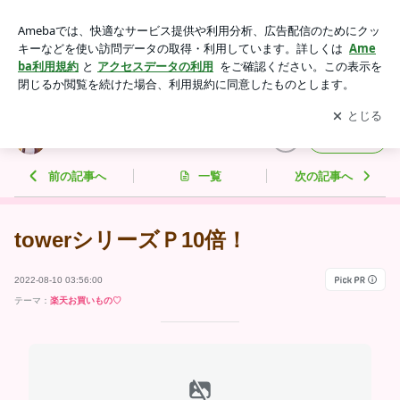
towerシリーズＰ10倍！ | ゅこりんmamaの日記帳☺️
アプリをダウンロードして
ブログの更新通知
を受け取りまし
開く
ょう。
ゅこりんmamaの日記帳☺️
フォロー
前の記事へ
一覧
次の記事へ
towerシリーズＰ10倍！
2022-08-10 03:56:00
テーマ：
楽天お買いもの♡