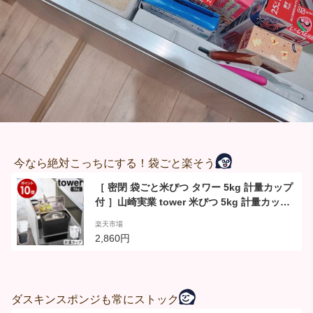
今なら絶対こっちにする！袋ごと楽そう
［ 密閉 袋ごと米びつ タワー 5kg 計量カップ
付 ］山崎実業 tower 米びつ 5kg 計量カップ
付き シンク下 シンク下収納 キッチン収納 お
楽天市場
しゃれ スリム 冷蔵庫 野菜室 米櫃 5キロ ライ
2,860円
スストッカー 袋ごと そのまま こめびつ 湿気
防止 3375 3376 タワーシリーズ
ダスキンスポンジも常にストック