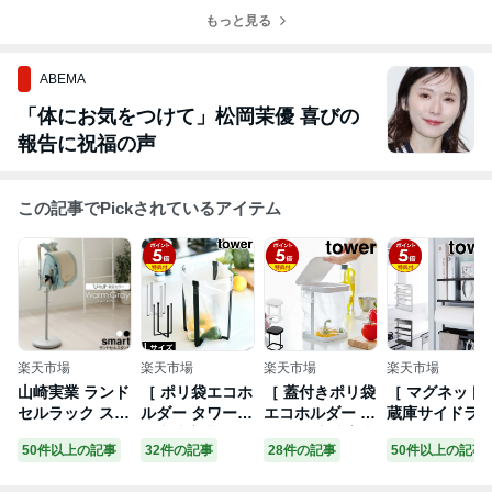
ました♩♩
自由参観日のこ
喫した家族デー
もっと見る
と
♡
ABEMA
「体にお気をつけて」松岡茉優 喜びの
報告に祝福の声
この記事でPickされているアイテム
楽天市場
楽天市場
楽天市場
楽天市場
山崎実業 ランド
［ ポリ袋エコホ
［ 蓋付きポリ袋
［ マグネット
セルラック スマ
ルダー タワー L
エコホルダー タ
蔵庫サイドラ
ート ランドセル
］山崎実業 tow
ワー ］山崎実業
ク タワー ］山
50件以上の記事
32件の記事
28件の記事
50件以上の記事
スタンド ホワイ
er【メール便送
tower キッチン
崎実業 tower 
ト 3494 / ブラッ
料無料】ポリ袋
ゴミ箱 ふた付き
ッチンペーパ