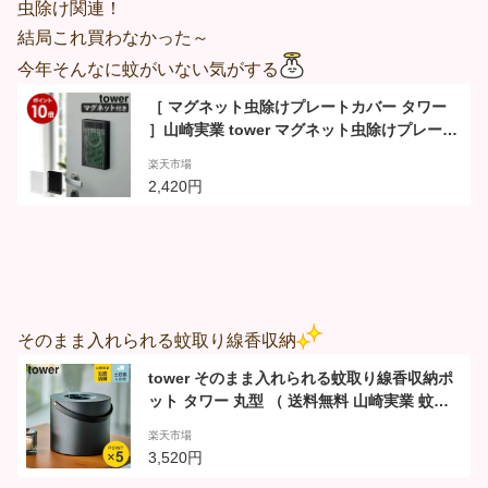
虫除け関連！
結局これ買わなかった～
今年そんなに蚊がいない気がする
［ マグネット虫除けプレートカバー タワー
］山崎実業 tower マグネット虫除けプレート
カバー ケース 玄関 蚊 蚊対策 蚊やり 虫よけ
楽天市場
カバー 虫よけケース 虫よけ収納 虫除け 虫よ
2,420円
け入れ 磁石 ケース yamazaki ブラック ホワ
イト 3874 3875【ポイント10倍 送料無料】
そのまま入れられる蚊取り線香収納
tower そのまま入れられる蚊取り線香収納ポ
ット タワー 丸型 （ 送料無料 山崎実業 蚊取
り線香 ケース 蚊遣り入れ 蚊取り線香入れ 30
楽天市場
巻缶用 収納 おしゃれ 蓋付き 持ち手付き ）
3,520円