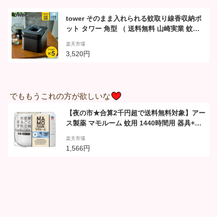
tower そのまま入れられる蚊取り線香収納ポ
ット タワー 角型 （ 送料無料 山崎実業 蚊取
り線香 ケース 蚊遣り入れ 蚊取り線香入れ 30
楽天市場
巻缶用 収納 おしゃれ 蓋付き 持ち手付き ）
3,520円
でももうこれの方が欲しいな
【夜の市★合算2千円超で送料無料対象】アー
ス製薬 マモルーム 蚊用 1440時間用 器具+詰
替えボトル
楽天市場
1,566円