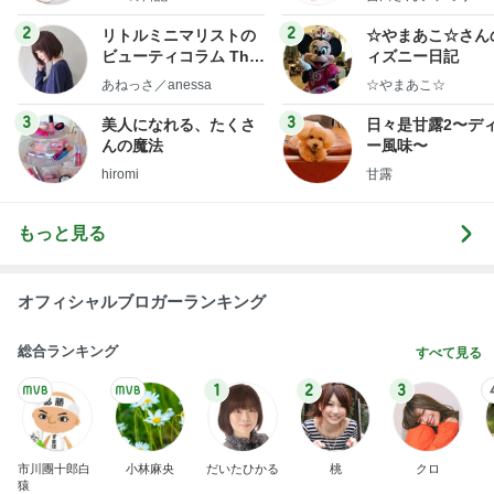
急上昇ランキング
すべて見る
1
2
3
4
5
デーモン閣下
片岡愛之助
林下清志(ビッ
沢田聖子
金沢克彦
グダディ)
新登場ランキング
すべて見る
1
2
3
4
5
BEYOOOOO
島倉りか
ゆうこりん
石 安伊
蒼井心音
NDS