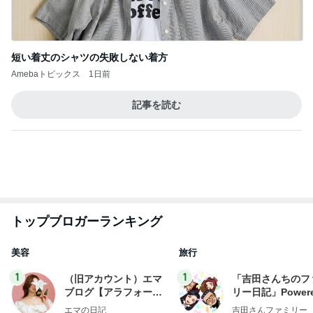
ログ
2
2
リトルミニマリストの
☆やまあこ☆さん
ビューティコラム The
ィズニー日記
little minimalist's bea
あねっさ／anessa
☆やまあこ☆
uty colum
3
3
美人になれる、たくさ
日々是甘露2〜デ
んの魔法
ー風味〜
hiromi
甘露
もっと見る
オフィシャルブロガーランキング
総合ランキング
すべて見る
1
2
3
市川團十郎白
小林麻央
だいたひかる
桃
クロ
猿