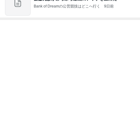
Bank of Dreamの公営競技はどこへ行く
9日前
ジャンルランキング
東京の暮らし
3,085人参加中
1
エルメスに魅せられてAmebaのエルパトちゃん
Amebaのエルパトちゃん
2
虎ノ門に住んでます
smk
3
ミドフォーRikakoの晩婚日記
Rikako
4
5
6
7
8