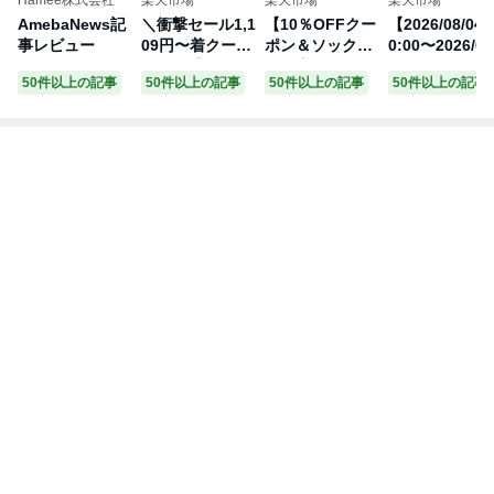
AmebaNews記
＼衝撃セール1,1
【10％OFFクー
【2026/08/04 
事レビュー
09円〜着クーポ
ポン＆ソックス
0:00〜2026/08
ンで／【楽天1
2足プレゼン
11 01:59 ポイ
50件以上の記事
50件以上の記事
50件以上の記事
50件以上の記事
位☆秒で畳め
ト】 オン On Cl
ト2倍】【楽券
る】シシベラ ワ
oudsurfer Next
eギフト】サン
ンタッチ 日傘
クラウドサーフ
マルクカフェ 5
形状記憶 折りた
ァー ネクスト
0円
たみ 完全遮光 JI
ランニングシュ
S認証済 遮蔽率
ーズ 靴 ウィメ
100％ 自動開閉
ンズ レディース
cicibella 日傘
女性【cloudsfn
超軽量 折り畳み
extw】陸上・ラ
傘 uvカット 紫
ンニング用品
外線対策 日焼け
対策 レディース
ワンプッシュ 晴
雨兼用