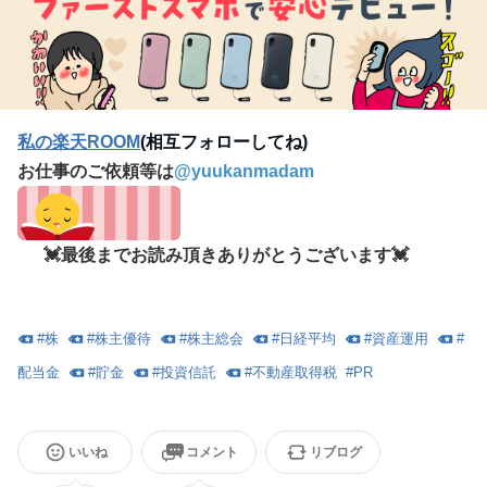
私の楽天ROOM
(相互フォローしてね)
お仕事のご依頼等は
@
yuukanmadam
💓最後までお読み頂きありがとうございます💓
#
株
#
株主優待
#
株主総会
#
日経平均
#
資産運用
#
配当金
#
貯金
#
投資信託
#
不動産取得税
#
PR
いいね
コメント
リブログ