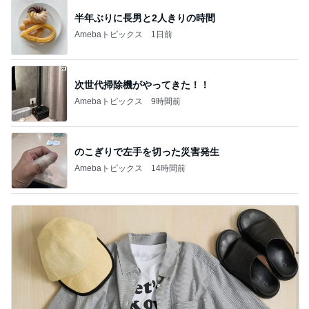
短い着丈のシャツの失敗しない着方
Amebaトピックス
1日前
記事を読む
トップブロガーランキング
美容
旅行
1
1
（旧アカウント）エマ
「吉田さんちのフ
ブログ【アラフォー会
リー日記」Powere
社売却セカンドライ
y Ameba 吉田さ
エマの日記
吉田さんファミリー
フ】
ミリーオフィシャ