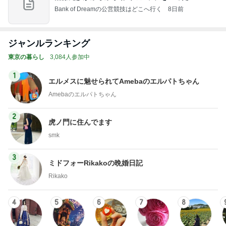
Bank of Dreamの公営競技はどこへ行く
8日前
ジャンルランキング
東京の暮らし
3,084人参加中
1
エルメスに魅せられてAmebaのエルパトちゃん
Amebaのエルパトちゃん
2
虎ノ門に住んでます
smk
3
ミドフォーRikakoの晩婚日記
Rikako
4
5
6
7
8