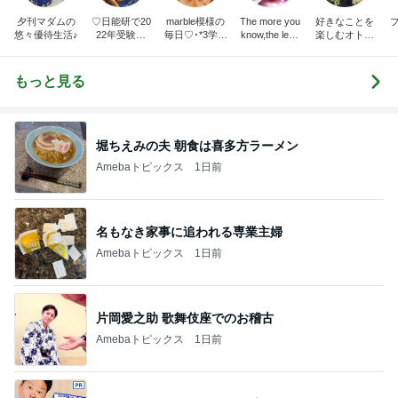
夕刊マダムの
♡日能研で20
marble模様の
The more you
好きなことを
悠々優待生活♪
22年受験終
毎日♡･*3学年
know,the less
楽しむオトナ
了！都内伝統
差姉妹の母や
you need.
女子の暮らし
校に入学♡
ってます
もっと見る
堀ちえみの夫 朝食は喜多方ラーメン
Amebaトピックス
1日前
名もなき家事に追われる専業主婦
Amebaトピックス
1日前
片岡愛之助 歌舞伎座でのお稽古
Amebaトピックス
1日前