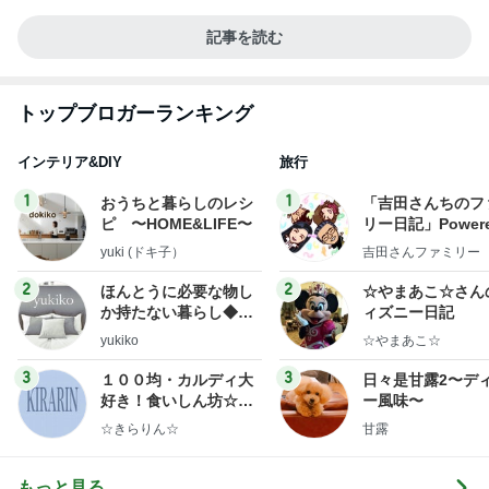
記事を読む
トップブロガーランキング
インテリア&DIY
旅行
1
1
おうちと暮らしのレシ
「吉田さんちのフ
ピ 〜HOME&LIFE〜
リー日記」Powere
y Ameba 吉田さ
yuki (ドキ子）
吉田さんファミリー
ミリーオフィシャ
ログ
2
2
ほんとうに必要な物し
☆やまあこ☆さん
か持たない暮らし◆Ke
ィズニー日記
ep Life Simple◆〜イ
yukiko
☆やまあこ☆
ンテリアのきろく〜
3
3
１００均・カルディ大
日々是甘露2〜デ
好き！食いしん坊☆き
ー風味〜
らりん☆のブログ
☆きらりん☆
甘露
もっと見る