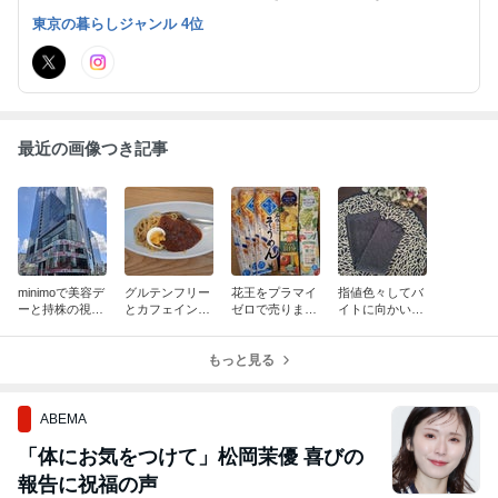
らも宜しくお願いします。 読者登録、コメント大歓迎です。
東京の暮らしジャンル 4位
最近の画像つき記事
minimoで美容デ
グルテンフリー
花王をプラマイ
指値色々してバ
ーと持株の視察
とカフェインフ
ゼロで売りまし
イトに向かいま
も♪
リー
た！MIC新設
す！
もっと見る
ABEMA
「体にお気をつけて」松岡茉優 喜びの
報告に祝福の声