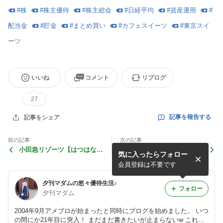
#
株
#
株主優待
#
株主総会
#
日経平均
#
資産運用
#
配当金
#
貯金
#
まとめ買い
#
カフェスイーツ
#
東京スイ
ーツ
いいね
コメント
リブログ
27
記事を報告する
記事をシェア
前の記事
次の記事
小田急リゾーツ【はつはな】
日経平均年高♪新日本建設新
気に入ったらフォロー
食事編
設、お初の高配当銘柄
会員登録は不要です
夕刊マダムの悠々優待生活♪
フォロー
夕刊マダム
2004年9月アメブロが始まったと同時にブログを始めました。 いつ
の間にか21年目に突入！ まだまだ書きたいが止まらないw これか