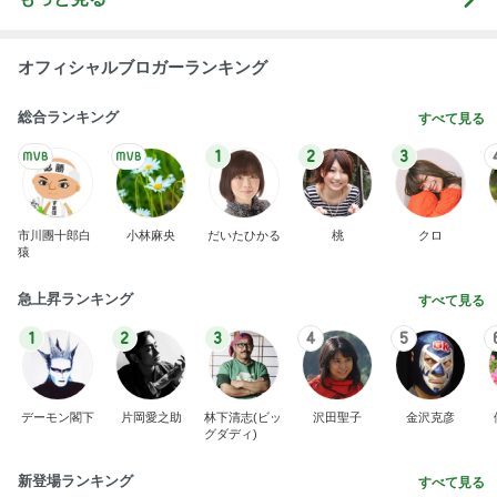
オフィシャルブロガーランキング
総合ランキング
すべて見る
1
2
3
市川團十郎白
小林麻央
だいたひかる
桃
クロ
猿
急上昇ランキング
すべて見る
1
2
3
4
5
デーモン閣下
片岡愛之助
林下清志(ビッ
沢田聖子
金沢克彦
グダディ)
新登場ランキング
すべて見る