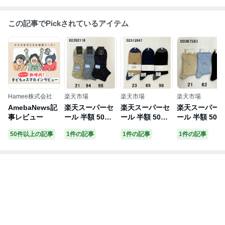
この記事でPickされているアイテム
Hamee株式会社
楽天市場
楽天市場
楽天市場
AmebaNews記
楽天スーパーセ
楽天スーパーセ
楽天スーパー
事レビュー
ール 半額 50%O
ール 半額 50%O
ール 半額 50%
FF ナイガイ NA
FF ナイガイ DA
FF ナイガイ D
50件以上の記事
1件の記事
1件の記事
1件の記事
IGAI STYLE メ
KS ダックス 履
KS ダックス 
ンズ ショートソ
き口ゆったり か
ーヨン シルク
ックス 25-27セ
かとしっかりホ
履き口ソフト 
ンチ 日本製 CO
ールド 抗菌防臭
ったり リンク
OL 風を通す 涼
ヘリンボーンリ
柄 クルー丈 レ
感綿 スラブリン
ンクス メンズソ
ディース ソッ
クスメッシュ 足
ックス 綿混 ミ
ス 日本製 婦人
底メッシュ 履き
ドル丈 紳士 靴
靴下 22-24セ
口ふんわり 紳士
下 24-26センチ
チ カジュアル
靴下 綿混 ミド
男性 定番 オー
綿混 女性 オー