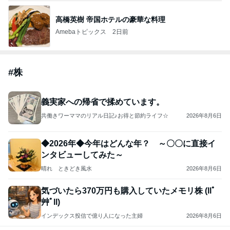
高橋英樹 帝国ホテルの豪華な料理
Amebaトピックス
2日前
#
株
義実家への帰省で揉めています。
共働きワーママのリアル日記♪お得と節約ライフ☆
2026年8月6日
◆2026年◆今年はどんな年？ ～〇〇に直接イ
ンタビューしてみた～
晴れ ときどき風水
2026年8月6日
気づいたら370万円も購入していたメモリ株 (llﾟ
艸ﾟll)
インデックス投信で億り人になった主婦
2026年8月6日