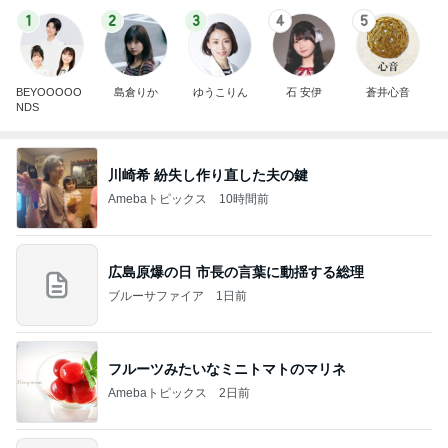
1
2
3
4
5
BEYOOOOO
島倉りか
ゆうこりん
石 安伊
蒼井心音
NDS
川崎希 紛失し作り直した夫の鍵
Amebaトピックス
10時間前
広島原爆の日 市長の言葉に動揺する総理
ブルーサファイア
1日前
フルーツみたいなミニトマトのマリネ
Amebaトピックス
2日前