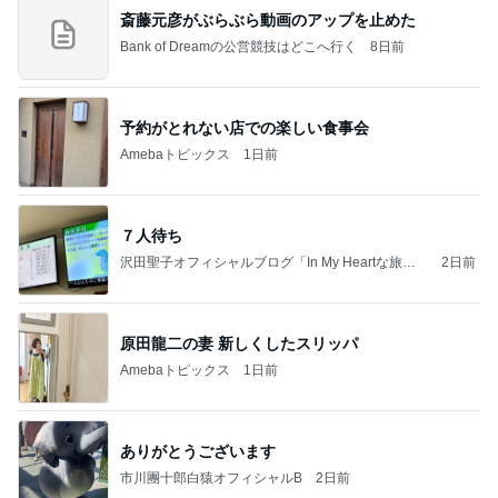
斎藤元彦がぶらぶら動画のアップを止めた
Bank of Dreamの公営競技はどこへ行く
8日前
予約がとれない店での楽しい食事会
Amebaトピックス
1日前
７人待ち
沢田聖子オフィシャルブログ「In My Heartな旅日
2日前
記」by Ameba
原田龍二の妻 新しくしたスリッパ
Amebaトピックス
1日前
ありがとうございます
市川團十郎白猿オフィシャルB
2日前