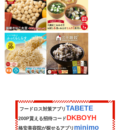
TABETE
フードロス対策アプリ
DKBOYH
200P貰える招待コード
minimo
格安美容院が探せるアプリ