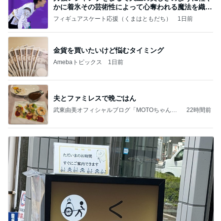
かに着氷その芸術性によって心奪われる魔法を織り
なす
フィギュアスケート応援（くまはともだち）
1日前
金貨を買いたいけど悩むタイミング
Amebaトピックス
1日前
夫とファミレスで晩ごはん
武東由美オフィシャルブログ「MOTOちゃんと
22時間前
のはっぴぃな毎日」Powered by Ameba