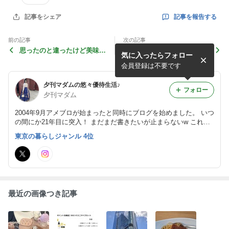
記事を報告する
記事をシェア
前の記事
次の記事
思ったのと違ったけど美味し
疲れた時の救世主が想像以上
気に入ったらフォロー
かったヘルシースタイル雑炊
の美味しさ！優待とのコラボ
♪
♪
会員登録は不要です
夕刊マダムの悠々優待生活♪
フォロー
夕刊マダム
2004年9月アメブロが始まったと同時にブログを始めました。 いつ
の間にか21年目に突入！ まだまだ書きたいが止まらないw これか
らも宜しくお願いします。 読者登録、コメント大歓迎です。
東京の暮らしジャンル 4位
最近の画像つき記事