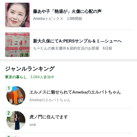
藤あや子「熱湯が」火傷に心配の声
Amebaトピックス
13時間前
新大久保にてA:PERSサンプル＆ミ―シューへ
ちーたんの株主優待＆節約生活のお部屋
6日前
ジャンルランキング
東京の暮らし
3,084人参加中
1
エルメスに魅せられてAmebaのエルパトちゃん
Amebaのエルパトちゃん
2
虎ノ門に住んでます
smk