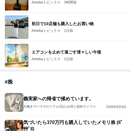
Amebaトピックス
3時間前
初日で10店舗も購入したお買い物
Amebaトピックス
1日前
エアコンを止めて過ごす清々しい午後
Amebaトピックス
1日前
#
株
義実家への帰省で揉めています。
共働きワーママのリアル日記♪お得と節約ライフ☆
2026年8月6日
気づいたら370万円も購入していたメモリ株 (llﾟ
艸ﾟll)