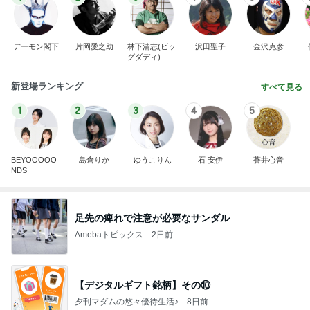
デーモン閣下
片岡愛之助
林下清志(ビッ
沢田聖子
金沢克彦
グダディ)
新登場ランキング
すべて見る
1
2
3
4
5
BEYOOOOO
島倉りか
ゆうこりん
石 安伊
蒼井心音
NDS
足先の痺れで注意が必要なサンダル
Amebaトピックス
2日前
【デジタルギフト銘柄】その⑩
夕刊マダムの悠々優待生活♪
8日前