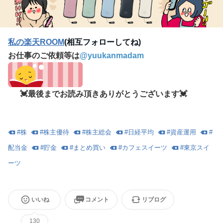
私の楽天ROOM
(相互フォローしてね)
お仕事のご依頼等は
@
yuukanmadam
💓最後までお読み頂きありがとうございます💓
#
株
#
株主優待
#
株主総会
#
日経平均
#
資産運用
#
配当金
#
貯金
#
まとめ買い
#
カフェスイーツ
#
東京スイ
ーツ
いいね
コメント
リブログ
130