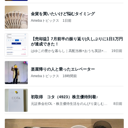
金貨を買いたいけど悩むタイミング
Amebaトピックス
1日前
【売却益】7月前半の振り返り|久しぶりに1日1万円
が達成できた！
はゆこの豊かな暮らし｜高配当株×おうち英語×家
19日前
庭菜園
楽屋帰りの人と乗ったエレベーター
Amebaトピックス
18時間前
初取得 コタ（4923）株主優待到着♪
元証券会社OL・株主優待生活をのんびり楽しむ毎
8日前
日♪