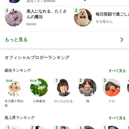
あねっさ／anessa
uty colum
3
3
美人になれる、たくさ
毎日笑顔で過ごし
んの魔法
モモ母さん
hiromi
もっと見る
オフィシャルブロガーランキング
総合ランキング
すべて見る
1
2
3
市川團十郎白
小林麻央
だいたひかる
桃
クロ
猿
急上昇ランキング
すべて見る
1
2
3
4
5