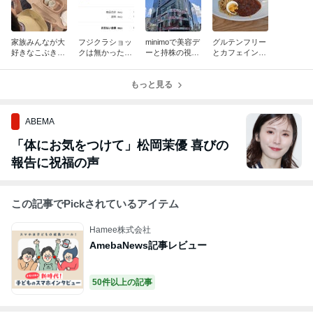
家族みんなが大
フジクラショッ
minimoで美容デ
グルテンフリー
好きなこぶきち
クは無かった！
ーと持株の視察
とカフェインフ
とえび餃子
ロートまさかの
も♪
リー
全体1位、新設
色々
もっと見る
ABEMA
「体にお気をつけて」松岡茉優 喜びの
報告に祝福の声
この記事でPickされているアイテム
Hamee株式会社
AmebaNews記事レビュー
50件以上の記事