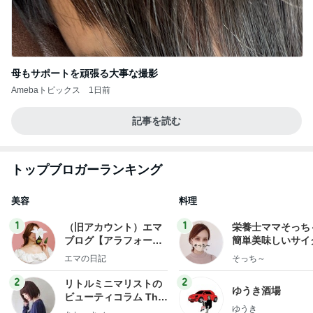
母もサポートを頑張る大事な撮影
Amebaトピックス
1日前
記事を読む
トップブロガーランキング
美容
料理
1
1
（旧アカウント）エマ
栄養士ママそっち
ブログ【アラフォー会
簡単美味しいサイ
社売却セカンドライ
献立
エマの日記
そっち～
フ】
2
2
リトルミニマリストの
ゆうき酒場
ビューティコラム The
ゆうき
little minimalist's bea