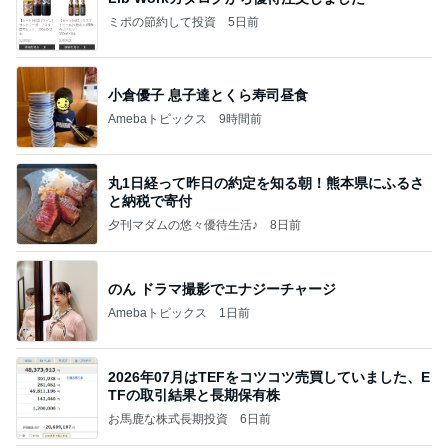
ミポの節約して投資
5日前
小倉優子 息子達とくら寿司昼食
Amebaトピックス
9時間前
丸1日経って昨日の約定を知る朝！熊本県にふるさ
と納税で寄付
夕刊マダムの悠々優待生活♪
8日前
のん ドラマ撮影でエナジーチャージ
Amebaトピックス
1日前
2026年07月はTEFをコツコツ売買していました、E
TFの取引結果と長期保有株
お馬鹿な株式長期投資
6日前