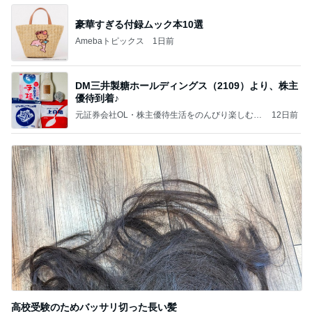
豪華すぎる付録ムック本10選
Amebaトピックス
1日前
DM三井製糖ホールディングス（2109）より、株主
優待到着♪
元証券会社OL・株主優待生活をのんびり楽しむ毎
12日前
日♪
高校受験のためバッサリ切った長い髪