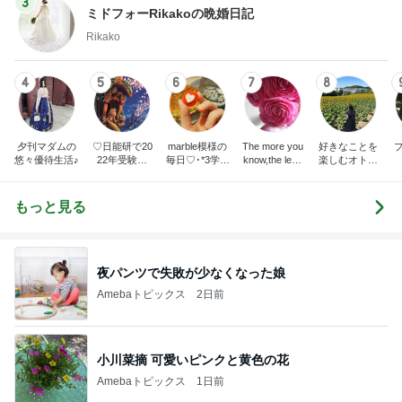
3
ミドフォーRikakoの晩婚日記
Rikako
4
5
6
7
8
夕刊マダムの
♡日能研で20
marble模様の
The more you
好きなことを
悠々優待生活♪
22年受験終
毎日♡･*3学年
know,the less
楽しむオトナ
了！都内伝統
差姉妹の母や
you need.
女子の暮らし
校に入学♡
ってます
もっと見る
夜パンツで失敗が少なくなった娘
Amebaトピックス
2日前
小川菜摘 可愛いピンクと黄色の花
Amebaトピックス
1日前