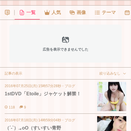
一覧
人気
画像
テーマ
広告を表示できませんでした
記事の表示
絞り込みなし
2016年07月25日(月) 15時57分28秒
・
ブログ
1stDVD「Etoile」ジャケット解禁！
118
9
2016年07月18日(月) 14時59分04秒
・
ブログ
（´-`）.｡oO（すいすい青野