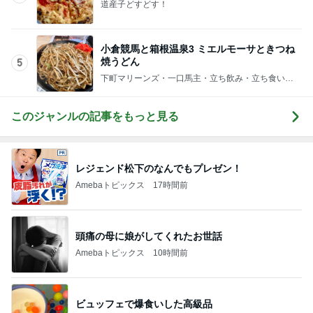
道産子どすどす！
小倉競馬と箱根温泉3 ミエルモーサときつね
焼うどん
5
下町マリーンズ・一口馬主・立ち飲み・立ち食いそ
ば
このジャンルの記事をもっと見る
レジェンド松下のなんでもプレゼン！
Amebaトピックス
17時間前
頭痛の母に娘がしてくれたお世話
Amebaトピックス
10時間前
ビュッフェで爆食いした高級品