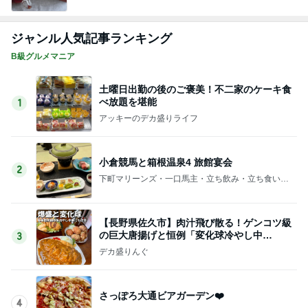
ジャンル人気記事ランキング
B級グルメマニア
土曜日出勤の後のご褒美！不二家のケーキ食
べ放題を堪能
1
アッキーのデカ盛りライフ
小倉競馬と箱根温泉4 旅館宴会
2
下町マリーンズ・一口馬主・立ち飲み・立ち食いそ
ば
【長野県佐久市】肉汁飛び散る！ゲンコツ級
の巨大唐揚げと恒例「変化球冷やし中
3
華」！！〜李紅蘭さん〜
デカ盛りんぐ
さっぽろ大通ビアガーデン❤️
4