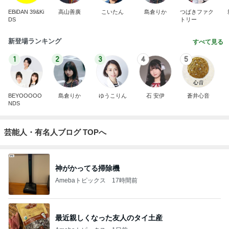
EBiDAN 39&Ki
高山善廣
こいたん
島倉りか
つばきファク
DS
トリー
新登場ランキング
すべて見る
1
2
3
4
5
BEYOOOOO
島倉りか
ゆうこりん
石 安伊
蒼井心音
NDS
芸能人・有名人ブログ TOPへ
神がかってる掃除機
Amebaトピックス
17時間前
最近親しくなった友人のタイ土産