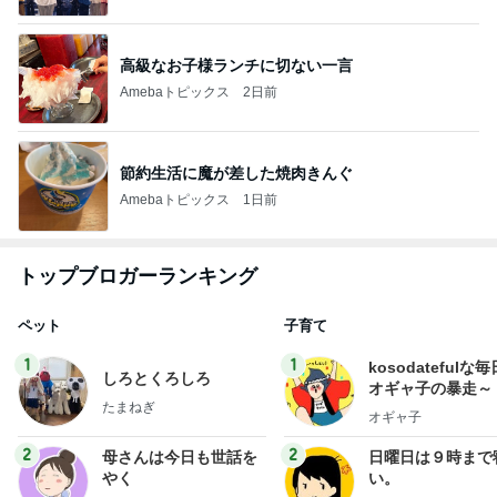
高級なお子様ランチに切ない一言
Amebaトピックス
2日前
節約生活に魔が差した焼肉きんぐ
Amebaトピックス
1日前
トップブロガーランキング
ペット
子育て
1
1
kosodatefulな毎
しろとくろしろ
オギャ子の暴走～
たまねぎ
オギャ子
2
2
母さんは今日も世話を
日曜日は９時まで
やく
い。