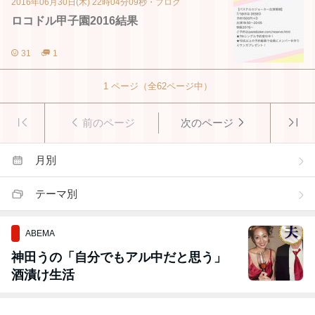
2016年06月30日(木) 22時04分09秒
・
ブログ
ロコドル甲子園2016結果
31
1
1
ページ（全
62
ページ中）
前のページ
次のページ
月別
テーマ別
ABEMA
神田うの「自分でもアル中だと思う」
酒漬け生活