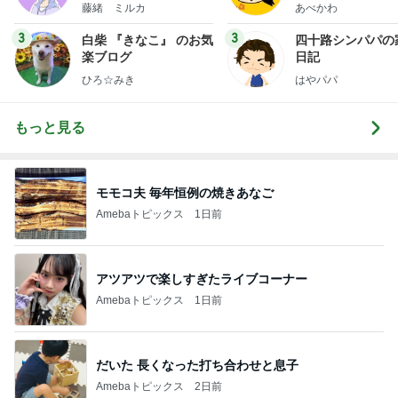
藤緒 ミルカ
あべかわ
3
3
白柴 『きなこ』 のお気
四十路シンパパの
楽ブログ
日記
ひろ☆みき
はやパパ
もっと見る
モモコ夫 毎年恒例の焼きあなご
Amebaトピックス
1日前
アツアツで楽しすぎたライブコーナー
Amebaトピックス
1日前
だいた 長くなった打ち合わせと息子
Amebaトピックス
2日前