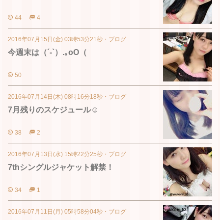
44
4
2016年07月15日(金) 03時53分21秒
・
ブログ
今週末は（´-`）.｡oO（
50
2016年07月14日(木) 08時16分18秒
・
ブログ
7月残りのスケジュール☺︎
38
2
2016年07月13日(水) 15時22分25秒
・
ブログ
7thシングルジャケット解禁！
34
1
2016年07月11日(月) 05時58分04秒
・
ブログ