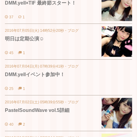
DMM.yell×TIF 最終節スタート！
37
1
2016年07月05日(火) 14時52分20秒
・
ブログ
明日は定期公演☺︎
45
1
2016年07月04日(月) 07時39分41秒
・
ブログ
DMM.yellイベント参加中！
25
1
2016年07月02日(土) 05時39分55秒
・
ブログ
PastelSoundWave vol.5詳細
40
2