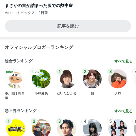
まさかの首が詰まった服での熱中症
Amebaトピックス
2日前
記事を読む
オフィシャルブロガーランキング
総合ランキング
すべて見る
1
2
3
市川團十郎白
小林麻央
だいたひかる
桃
クロ
猿
急上昇ランキング
すべて見る
1
2
3
4
5