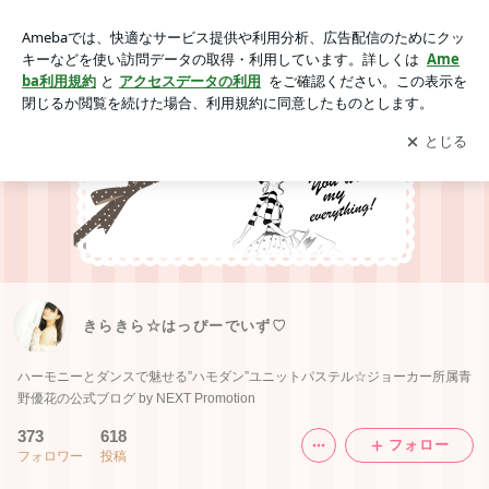
きらきら☆はっぴーでいず♡
アプリをダウンロードして
ブログの更新通知
を受け取りまし
開く
ょう。
きらきら☆はっぴーでいず♡
ハーモニーとダンスで魅せる”ハモダン”ユニットパステル☆ジョーカー所属青
野優花の公式ブログ by NEXT Promotion
373
618
フォロー
フォロワー
投稿