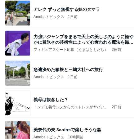
アレク ずっと無視する妹のタマラ
Amebaトピックス
1日前
力強いジャンプをまるで天上の美しさのように軽や
かに着氷その芸術性によって心奪われる魔法を織り
なす
フィギュアスケート応援（くまはともだち）
2日前
急遽決めた箱根と三嶋大社への旅行
Amebaトピックス
1日前
義母は観念した？
トンデモ義母ンヌからのストレスがヤバい。
2日前
美奈代の夫 3coinsで楽しそうな妻
Amebaトピックス
10時間前