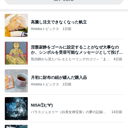
高騰し注文できなくなった帆立
Amebaトピックス
1日前
涅槃寂静をゴールに設定することがなぜ大事なの
か、シンボルを受容可能なメッセージとして投げる
ことが
気功師から見たバレエとヒーリングのコツ～「まと
4日前
いのば」ブログ
月初に財布の紐が緩んだ購入品
Amebaトピックス
2日前
NISA①(;'∀')
パラスジュエリー（白美女神宝珠）の夢の記録
14日前
（続編）