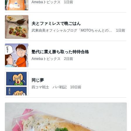
Amebaトピックス
1日前
夫とファミレスで晩ごはん
武東由美オフィシャルブログ「MOTOちゃんとのは
1日前
っぴぃな毎日」Powered by Ameba
塾代に震え勝ち取った特待合格
Amebaトピックス
2日前
同じ夢
四コマ戦士 パパ戦記
10日前