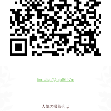
line://ti/p/@qju8697m
人気の撮影会は