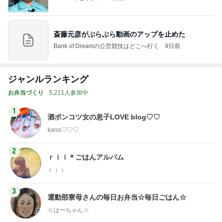
斎藤元彦がぶらぶら動画のアップを止めた
Bank of Dreamの公営競技はどこへ行く
9日前
ジャンルランキング
お弁当づくり
5,211人参加中
1
酒ポンコツ女の息子LOVE blog♡♡
kana♡♡♡
2
ｒｉｉ＊ごはんアルバム
ｒｉｉ
3
運動部寮母さんの毎日お弁当☆毎日ごはん☆
☆はーちゃん☆