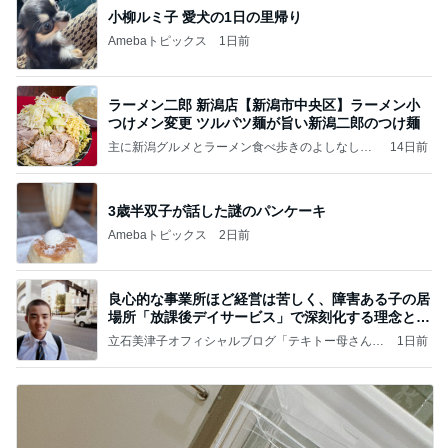
小柳ルミ子 愛犬の1日の里帰り
Amebaトピックス
1日前
ラーメン二郎 新潟店【新潟市中央区】ラーメン小
つけメン変更 ツルパツ麺が旨い新潟二郎のつけ麺
主に新潟グルメとラーメン食べ歩きのよしなしご
14日前
と
3歳半双子が話した謎のパンケーキ
Amebaトピックス
2日前
良心的な事業所ほど経営は苦しく、障害ある子の居
場所「放課後デイサービス」で深刻化する理念と現
実の
立石美津子オフィシャルブログ「テキトー母さんの
1日前
すすめ」Powered by Ameba