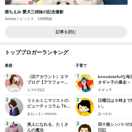
堀ちえみ 愛犬三姉妹の記念撮影
Amebaトピックス
15時間前
記事を読む
トップブロガーランキング
美容
子育て
1
1
（旧アカウント）エマ
kosodatefulな毎
ブログ【アラフォー会
オギャ子の暴走～
社売却セカンドライ
エマの日記
オギャ子
フ】
2
2
リトルミニマリストの
日曜日は９時まで
ビューティコラム The
い。
little minimalist's bea
あねっさ／anessa
あべかわ
uty colum
3
3
美人になれる、たくさ
四十路シンパパの
んの魔法
日記