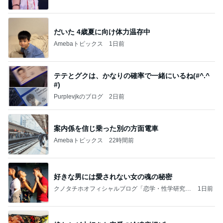
だいた 4歳夏に向け体力温存中
Amebaトピックス
1日前
テテとグクは、かなりの確率で一緒にいるね(#^.^
#)
Purplevjkのブログ
2日前
案内係を信じ乗った別の方面電車
Amebaトピックス
22時間前
好きな男には愛されない女の魂の秘密
クノタチホオフィシャルブログ「恋学・性学研究
1日前
室」Powered by Ameba