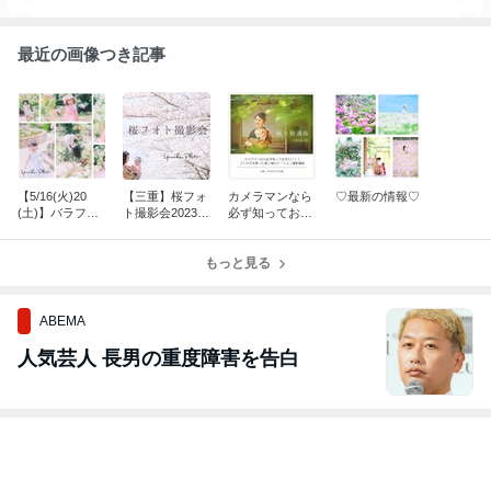
最近の画像つき記事
【5/16(火)20
【三重】桜フォ
カメラマンなら
♡最新の情報♡
(土)】バラフォ
ト撮影会2023の
必ず知っておき
ト撮影会2023
ご案内
たい！！ストロ
★5/８(月)21時
ボを使った振り
募集開始‼︎
もっと見る
袖ロケーション
講座
ABEMA
人気芸人 長男の重度障害を告白