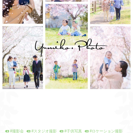
#
撮影会
#
スタジオ撮影
#
子供写真
#
ロケーション撮影