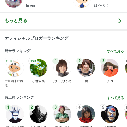
hiromi
はやパパ
もっと見る
オフィシャルブロガーランキング
総合ランキング
すべて見る
1
2
3
市川團十郎白
小林麻央
だいたひかる
桃
クロ
猿
急上昇ランキング
すべて見る
1
2
3
4
5