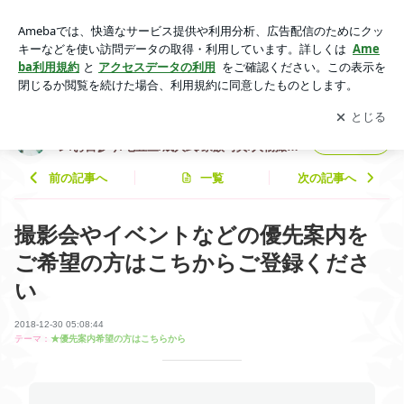
撮影会やイベントなどの優先案内をご希望の方はこちからご登
録ください | 【三重県】出張撮影/企業撮影/カメラレッスン/お
アプリをダウンロードして
ブログの更新通知
を受け取りまし
開く
宮参り/七五三/成人式/家族写真/人物撮影/建築撮影/商品撮影/Yu
ょう。
miko.Photo 横山優美子
【三重県】出張撮影/企業撮影/カメラレッス
フォロー
ン/お宮参り/七五三/成人式/家族写真/人物撮
影/建築撮影/商品撮影/Yumiko.Photo 横山優
美子
前の記事へ
一覧
次の記事へ
撮影会やイベントなどの優先案内を
ご希望の方はこちからご登録くださ
い
2018-12-30 05:08:44
テーマ：
★優先案内希望の方はこちらから