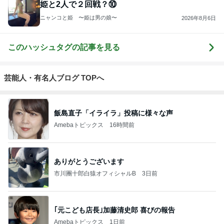
姫と2人で２回戦？⑩
ニャンコと姫 〜姫は男の娘〜
2026年8月6日
このハッシュタグの記事を見る
芸能人・有名人ブログ TOPへ
飯島直子「イライラ」投稿に様々な声
Amebaトピックス
16時間前
ありがとうございます
市川團十郎白猿オフィシャルB
3日前
｢元こども店長｣加藤清史郎 喜びの報告
Amebaトピックス
1日前