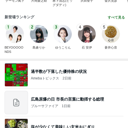
デーモン閣下
片岡愛之助
林下清志(ビッ
沢田聖子
金沢克彦
グダディ)
新登場ランキング
すべて見る
1
2
3
4
5
BEYOOOOO
島倉りか
ゆうこりん
石 安伊
蒼井心音
NDS
過半数が下落した優待株の状況
Amebaトピックス
2日前
広島原爆の日 市長の言葉に動揺する総理
ブルーサファイア
1日前
塩が少なくて美味しい玄米おにぎり