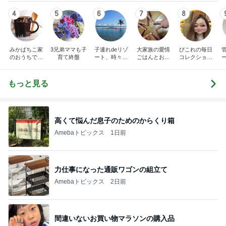
4
5
6
7
8
みかぱちこ家
3兄弟ママも子
子連れdeリゾ
大家族の愛情
ぴこれの毎日
のおうちでご
育て終盤
ート、時々キ
ごはんとお弁
コレクション
はん
ャラ弁
当❤︎
♬.*ﾟ
もっと見る
高くて悩んだ息子のためのからくり箱
Amebaトピックス
1日前
力仕事になった通販ワゴンの組立て
Amebaトピックス
2日前
間違いないお買い物マラソンの購入品