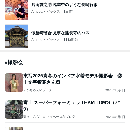
片岡愛之助 巡業中のような長崎行き
Amebaトピックス
1日前
假屋崎省吾 見事な建長寺のハス
Amebaトピックス
11時間前
#
撮影会
東写2026真冬のインドア水着モデル撮影会 ⑬
十文字智花さん❹
ふかちゃんのブログ
2026年8月6日
富士 スーパーフォーミュラ TEAM TOM'S（7/1
9）
夢々（ムム） のマイペースなブログ
2026年8月6日