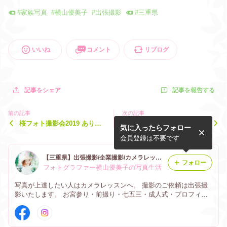
#
家族写真
#
横山優美子
#
出張撮影
#
三重県
いいね
コメント
リブログ
記事を報告する
記事をシェア
前の記事
次の記事
桜フォト撮影会2019 ありが
【募集11/24(土)】プロフィ
気に入ったらフォロー
とうございました
ール撮影会のお知らせ 佐藤
佳代主催
会員登録は不要です
【三重県】出張撮影/企業撮影/カメラレッスン/お宮参り/七五三/成人式/家族写真/人物撮影/建築撮影/商品撮影/Yumiko.Photo 横山優美子
フォロー
フォトグラファー横山優美子の写真生活
写真が上達したい人はカメラレッスンへ。 撮影のご依頼は出張撮
影いたします。 お宮参り・前撮り・七五三・成人式・プロフィー
ル写真・企業撮影・人物撮影・建築撮影・商品撮影・動画撮影など
撮影やカメラレッスンのことなら何でもお気軽にご相談ください。