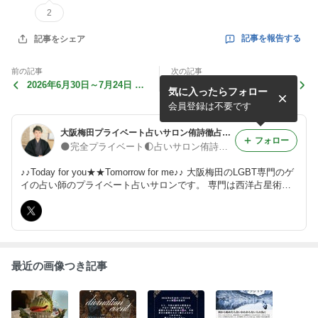
2
記事を報告する
記事をシェア
前の記事
次の記事
2026年6月30日～7月24日 水
タロットをはじめてみたいあ
気に入ったらフォロー
星逆行
なたへ
会員登録は不要です
大阪梅田プライベート占いサロン侑詩徹占のブログ
フォロー
🌑完全プライベート🌓占いサロン侑詩徹占🌕
♪♪Today for you★★Tomorrow for me♪♪ 大阪梅田のLGBT専門のゲ
イの占い師のプライベート占いサロンです。 専門は西洋占星術、
タロット、手相です。 初回時間無制限でじっくりお話をお聞きい
たします。
最近の画像つき記事