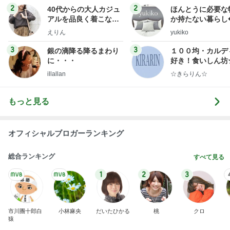
2
2
40代からの大人カジュ
ほんとうに必要な
アルを品良く着こなす
か持たない暮らし
ファッションブログ
ep Life Simple
えりん
yukiko
ンテリアのきろく
3
3
銀の滴降る降るまわり
１００均・カルデ
に・・・
好き！食いしん坊
らりん☆のブログ
illallan
☆きらりん☆
もっと見る
オフィシャルブロガーランキング
総合ランキング
すべて見る
1
2
3
市川團十郎白
小林麻央
だいたひかる
桃
クロ
猿