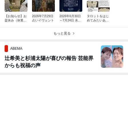
【お知らせ】お
2026年7月29日
2026年6月30日
タロットをはじ
盆休み（休業期
占いイヴェント
～7月24日 水星
めてみたいあな
間）のご案内
逆行
たへ
もっと見る
ABEMA
辻希美と杉浦太陽が喜びの報告 芸能界
からも祝福の声