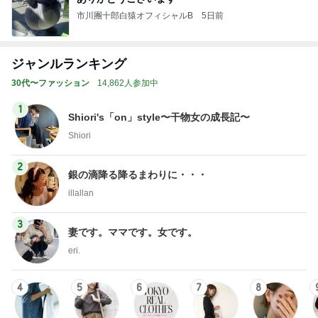
市川團十郎白猿オフィシャルB
5日前
ジャンルランキング
30代〜ファッション
14,862人参加中
1
Shiori's「on」style〜干物女の成長記〜
Shiori
2
銀の滴降る降るまわりに・・・
illallan
3
妻です。ママです。女です。
eri.
4
5
6
7
8