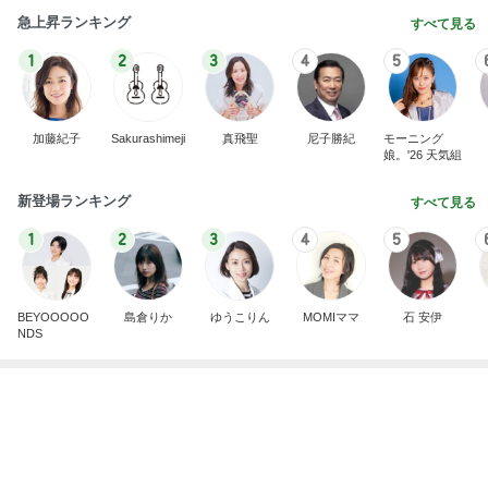
急上昇ランキング
すべて見る
1
2
3
4
5
加藤紀子
Sakurashimeji
真飛聖
尼子勝紀
モーニング
娘。'26 天気組
新登場ランキング
すべて見る
1
2
3
4
5
BEYOOOOO
島倉りか
ゆうこりん
MOMIママ
石 安伊
NDS
小川菜摘 具沢山なトマトソースパスタ
Amebaトピックス
15時間前