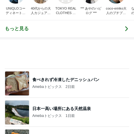
UNIQLOコー
40代からの大
TOKYO REAL
*** あやのハピ
coco-eririko大
ディネート日
人カジュアル
CLOTHES 大
ログ ***
人のプチプラ
記
を品良く着こ
人世代のリア
mixコーデ
なすファッシ
ルクローズ
ョンブログ
もっと見る
食べきれず冷凍したデニッシュパン
Amebaトピックス
2日前
日本一高い場所にある天然温泉
Amebaトピックス
1日前