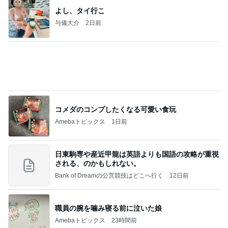
☆We're timelesz LIVE TOUR 2026 episode2 MO
MENTUM
☆☆☆ゆきちにっき☆☆☆
8日前
休み休みの毛づくろいの続き
Amebaトピックス
1日前
【秩父鉄道】８/２～１１/３０開催 ガリガリ君が
秩父鉄道に遊びにやってくる！のご紹介です
秩父市議会議員 黒澤秀之 ブログ Powered by Ame
10日前
ba