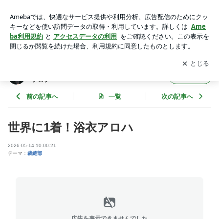
浴衣リメイク アロハシャツ | 大阪梅田プライベート占いサロン
侑詩徹占のブログ
アプリをダウンロードして
ブログの更新通知
を受け取りまし
開く
ょう。
大阪梅田プライベート占いサロン侑詩徹占の
フォロー
ブログ
前の記事へ
一覧
次の記事へ
世界に1着！浴衣アロハ
2026-05-14 10:00:21
テーマ：
裁縫部
広告を表示できませんでした