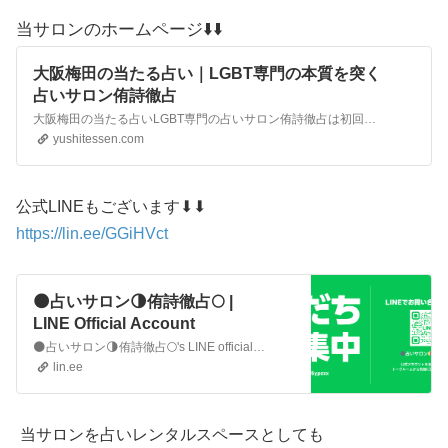
当サロンのホームページ⬇️⬇️
大阪梅田の当たる占い｜LGBT専門の本質を突く
占いサロン侑詩徹占
大阪梅田の当たる占いLGBT専門の占いサロン侑詩徹占は初回時間無制限でじっくりお話をお伺いします。大阪梅田でLGBTに特化した本質を突く当たる占いを自信を持ってお伝えします。大阪梅田でリピート率90%の多くのLGBTの方から大好評の当たる占いサロン
yushitessen.com
公式LINEもございます⬇⬇
https://lin.ee/GGiHVct
🌑占いサロン🌗侑詩徹占🌕 |
LINE Official Account
🌑占いサロン🌗侑詩徹占🌕's LINE official account profile page. Add them as a friend for the latest news.
lin.ee
当サロンを占いレンタルスペースとしても