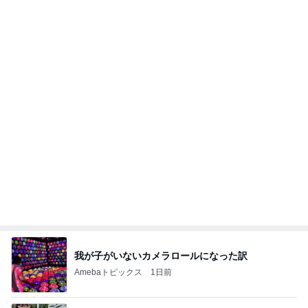
よし、タイ行こ
与儀大介
2日前
コメダのコンプしたくなる可愛い食玩
Amebaトピックス
1日前
日東駒専や産近甲龍は英語よりも国語の攻略が重視
される、のかもしれない。
Bank of Dreamの公営競技はどこへ行く
12日前
職員の腕を噛み寝る前に泣いた娘
Amebaトピックス
23時間前