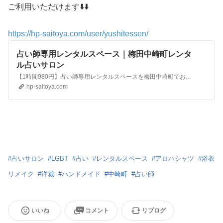
ご利用いただけます⬇️⬇️
https://hp-saitoya.com/user/yushitessen/
占い師専用レンタルスペース｜梅田中崎町レンタ
ル占いサロン
【1時間980円】占い師専用レンタルスペースを梅田中崎町でお探しなら占い師専用レンタルスペース・レンタル占いサロン侑詩徹占へ！梅田中崎町の占い師向けレンタルスペース
hp-saitoya.com
#
占いサロン
#
LGBT
#
占い
#
レンタルスペース
#
アロハシャツ
#
浴衣
リメイク
#
洋裁
#
ハンドメイド
#
中崎町
#
占い師
いいね
コメント
リブログ