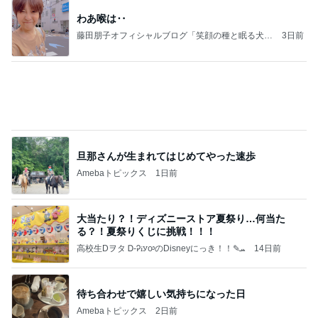
病人アピールしてきたクソ義母
田舎のクソ義母vs都会育ちの嫁
3日前
だいた 母と一緒に集めたコレクション
Amebaトピックス
22時間前
能登揺れ、東北も⚠️夢見が増えて来ました❗️注意し
てください❗️
マリアオフィシャルブログ「ひむかの風にさそわれ
3日前
て」Powered by Ameba