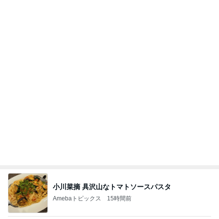
強子の楽しい（？）ママ友トラブル【年長編】第10
1話
ウメブログ
5日前
時給500円高い身体介護の喜び
Amebaトピックス
1日前
ありがとうございます
市川團十郎白猿オフィシャルB
5日前
頂いた甘じょっぱくて大好きなお土産
Amebaトピックス
1日前