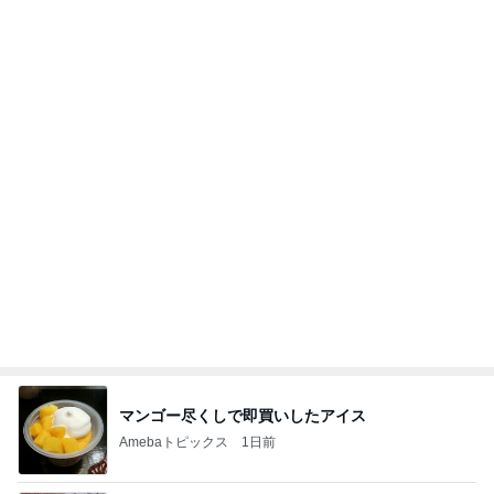
わあ喉は‥
藤田朋子オフィシャルブログ「笑顔の種と眠る犬」
3日前
Powered by Ameba
旦那さんが生まれてはじめてやった速歩
Amebaトピックス
1日前
大当たり？！ディズニーストア夏祭り…何当た
る？！夏祭りくじに挑戦！！！
高校生Dヲタ Ꭰ-ᎮꭵꭹꭴのDisneyにっき！！✎ܚ
14日前
待ち合わせで嬉しい気持ちになった日
Amebaトピックス
2日前