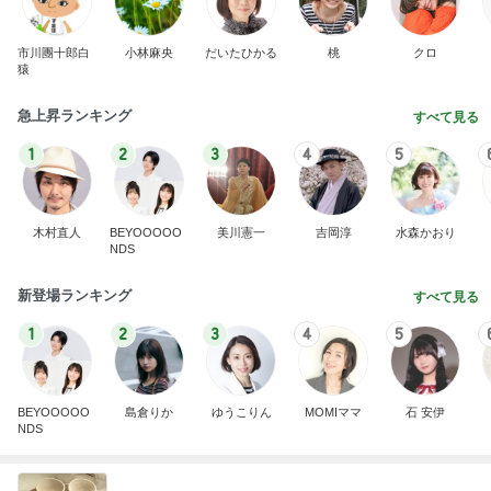
市川團十郎白
小林麻央
だいたひかる
桃
クロ
猿
急上昇ランキング
すべて見る
1
2
3
4
5
木村直人
BEYOOOOO
美川憲一
吉岡淳
水森かおり
NDS
新登場ランキング
すべて見る
1
2
3
4
5
BEYOOOOO
島倉りか
ゆうこりん
MOMIママ
石 安伊
NDS