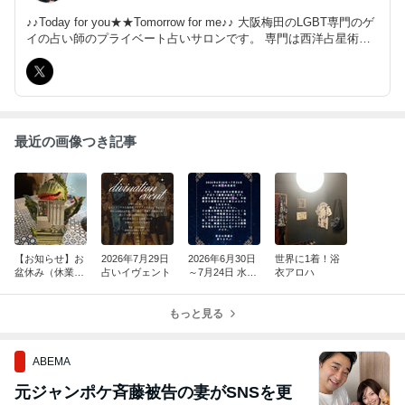
♪♪Today for you★★Tomorrow for me♪♪ 大阪梅田のLGBT専門のゲ
イの占い師のプライベート占いサロンです。 専門は西洋占星術、
タロット、手相です。 初回時間無制限でじっくりお話をお聞きい
たします。
最近の画像つき記事
【お知らせ】お
2026年7月29日
2026年6月30日
世界に1着！浴
盆休み（休業期
占いイヴェント
～7月24日 水星
衣アロハ
間）のご案内
逆行
もっと見る
ABEMA
元ジャンポケ斉藤被告の妻がSNSを更