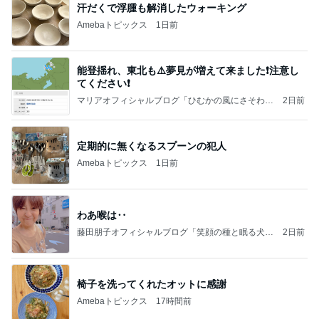
汗だくで浮腫も解消したウォーキング
Amebaトピックス
1日前
能登揺れ、東北も⚠️夢見が増えて来ました❗️注意し
てください❗️
マリアオフィシャルブログ「ひむかの風にさそわれ
2日前
て」Powered by Ameba
定期的に無くなるスプーンの犯人
Amebaトピックス
1日前
わあ喉は‥
藤田朋子オフィシャルブログ「笑顔の種と眠る犬」
2日前
Powered by Ameba
椅子を洗ってくれたオットに感謝
Amebaトピックス
17時間前