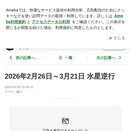
水星逆行 占い LGBT | 大阪梅田プライベート占いサロン侑詩徹
占のブログ
アプリをダウンロードして
ブログの更新通知
を受け取りまし
開く
ょう。
大阪梅田プライベート占いサロン侑詩徹占の
フォロー
ブログ
前の記事へ
一覧
次の記事へ
2026年2月26日～3月21日 水星逆行
2026-03-05 10:00:11
テーマ：
占い
広告を表示できませんでした