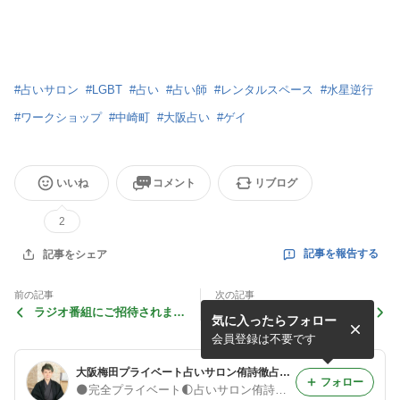
#
占いサロン
#
LGBT
#
占い
#
占い師
#
レンタルスペース
#
水星逆行
#
ワークショップ
#
中崎町
#
大阪占い
#
ゲイ
いいね
コメント
リブログ
2
記事を報告する
記事をシェア
前の記事
次の記事
ラジオ番組にご招待されまし
占いイヴェントに出演してき
気に入ったらフォロー
た！
ました！
会員登録は不要です
大阪梅田プライベート占いサロン侑詩徹占のブログ
フォロー
🌑完全プライベート🌓占いサロン侑詩徹占🌕