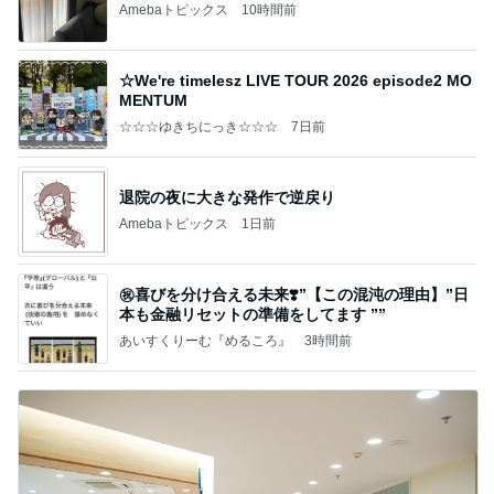
Amebaトピックス
10時間前
☆We're timelesz LIVE TOUR 2026 episode2 MO
MENTUM
☆☆☆ゆきちにっき☆☆☆
7日前
退院の夜に大きな発作で逆戻り
Amebaトピックス
1日前
㊗️喜びを分け合える未来❣️”【この混沌の理由】”⽇
本も⾦融リセットの準備をしてます ””
あいすくりーむ『めるころ』
3時間前