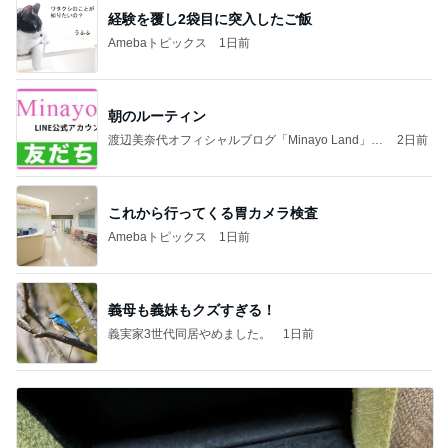
経験を覆し2袋目に突入したご飯
Amebaトピックス
1日前
朝のルーティン
渡辺美奈代オフィシャルブログ「Minayo Land」P
2日前
owered by Ameba
これから行ってくる胃カメラ検査
Amebaトピックス
1日前
義母も義妹もクズすぎる！
義実家3世代同居やめました。
1日前