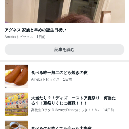
アグネス 家族と早めの誕生日祝い
Amebaトピックス
1日前
記事を読む
食べる唯一無二のどら焼きの皮
Amebaトピックス
1日前
大当たり？！ディズニーストア夏祭り…何当た
る？！夏祭りくじに挑戦！！！
高校生Dヲタ Ꭰ-ᎮꭵꭹꭴのDisneyにっき！！✎ܚ
14日前
食べるのが怖くても会った大先輩