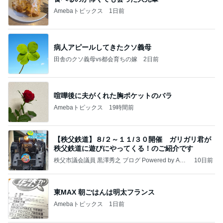
Amebaトピックス
1日前
病人アピールしてきたクソ義母
田舎のクソ義母vs都会育ちの嫁
2日前
喧嘩後に夫がくれた胸ポケットのバラ
Amebaトピックス
19時間前
【秩父鉄道】８/２～１１/３０開催 ガリガリ君が
秩父鉄道に遊びにやってくる！のご紹介です
秩父市議会議員 黒澤秀之 ブログ Powered by Ame
10日前
ba
東MAX 朝ごはんは明太フランス
Amebaトピックス
1日前