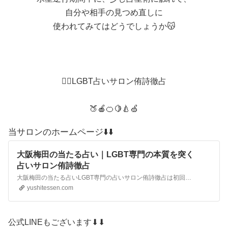
自分や相手の見つめ直しに
使われてみてはどうでしょうか😽
🏳️‍🌈LGBT占いサロン侑詩徹占
🍑🍎🍊🍋🍐🍏
当サロンのホームページ⬇️⬇️
大阪梅田の当たる占い｜LGBT専門の本質を突く
占いサロン侑詩徹占
大阪梅田の当たる占いLGBT専門の占いサロン侑詩徹占は初回時間無制限でじっくりお話をお伺いします。大阪梅田でLGBTに特化した本質を突く当たる占いを自信を持ってお伝えします。大阪梅田でリピート率90%の多くのLGBTの方から大好評の当たる占いサロン
yushitessen.com
公式LINEもございます⬇⬇