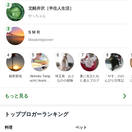
2
北軽井沢［半住人生活］
やっちゃん
3
S M R
likeabridgeover
4
5
6
7
8
秘密基地
Akinobu Tanig
埼玉発 おと
妻に先立たれ
「やす」のの
uchi | Itoshima
なの小探険
た老人ブログ
んびり日常記
Landscape Ph
otographer
もっと見る
トップブロガーランキング
料理
ペット