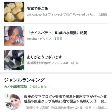
実家で晩ご飯
だいたひかるオフィシャルブログ Powered by Ame
1日前
ba
「ナイスバディ」51歳の水着姿に絶賛
Amebaトピックス
1日前
ありがとうございます
市川團十郎白猿オフィシャルB
4日前
ジャンルランキング
カメラ(風景写真)
9,435人参加中
1
銀座のママブログ✨美肌で開運✨銀座ママが作った化
粧品✨銀座クラブ高嶋25歳で開店✨高嶋りえ子 お着
物でエルメス バーキン コーデ
【銀座クラブ高嶋】元OL婚約破棄から24歳で銀座ママ25歳でオーナーママ銀座 美肌で開運♡パワースポット巡り高嶋りえ子ブログ