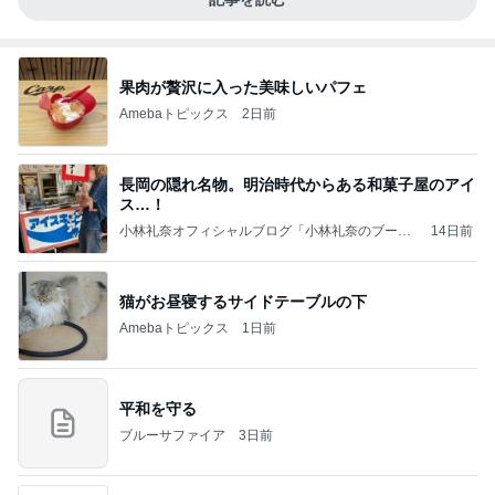
果肉が贅沢に入った美味しいパフェ
Amebaトピックス
2日前
長岡の隠れ名物。明治時代からある和菓子屋のアイ
ス…！
小林礼奈オフィシャルブログ「小林礼奈のブーブ
14日前
ーブログ」Powered by Ameba
猫がお昼寝するサイドテーブルの下
Amebaトピックス
1日前
平和を守る
ブルーサファイア
3日前