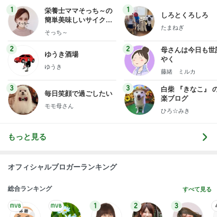
1
1
栄養士ママそっち～の
しろとくろしろ
簡単美味しいサイクル
たまねぎ
献立
そっち～
2
2
母さんは今日も世
ゆうき酒場
やく
ゆうき
藤緒 ミルカ
3
3
白柴 『きなこ』 
毎日笑顔で過ごしたい
楽ブログ
モモ母さん
ひろ☆みき
もっと見る
オフィシャルブロガーランキング
総合ランキング
すべて見る
1
2
3