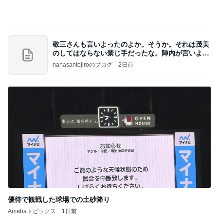
原田龍二の妻 夫との買い物での違い
Amebaトピックス
2日前
アンジャ児嶋さん相葉ちゃんと食事で紹介された仲
のいい後輩にコイツとは仲よく出来ないと思った
喋り場ならぬ語り場(仮)
9日前