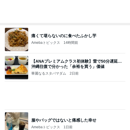
敬三さんも言いよったのよか。そうか。それは茂美
のしてはならない禁じ手だったな。陣内が言いよる
のよ
nanasantojiroのブログ
2日前