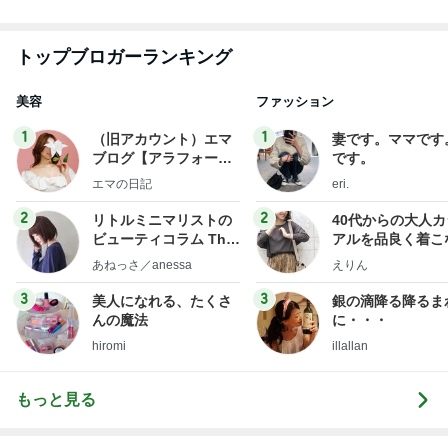
フ】
2
2
リトルミニマリストの
40代からの大人
ビューティコラム The
アルを品良く着こ
little minimalist's bea
ファッションブロ
あねっさ／anessa
えりん
uty colum
3
3
美人になれる、たくさ
銀の滴降る降るま
んの魔法
に・・・
hiromi
illallan
もっと見る
オフィシャルブロガーランキング
総合ランキング
すべて見る
1
2
3
市川團十郎白
小林麻央
だいたひかる
桃
クロ
猿