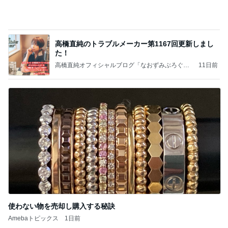
塾の自習室に行く習慣ができた夏
Amebaトピックス
1日前
価値観の違いによる「失敗」に対して感情的に反省
しない 私だけの宗教仮称略称偶然と暗合教教義候
補
ムカシオナガザルのwesternblack brain stool2024
3日前
年（令和6）11月25日以来減酒断煙再開ムカシオナ
ガザル