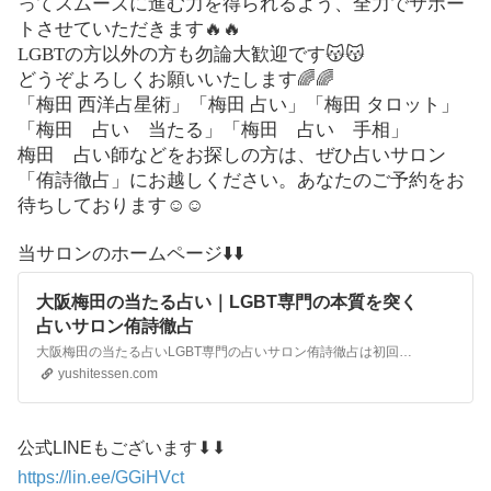
ってスムーズに進む力を得られるよう、全力でサポー
トさせていただきます🔥🔥
LGBTの方以外の方も勿論大歓迎です😽😽
どうぞよろしくお願いいたします🌈🌈
「梅田 西洋占星術」「梅田 占い」「梅田 タロット」
「梅田 占い 当たる」「梅田 占い 手相」
梅田 占い師などをお探しの方は、ぜひ占いサロン
「侑詩徹占」にお越しください。あなたのご予約をお
待ちしております☺️☺️
当サロンのホームページ⬇️⬇️
大阪梅田の当たる占い｜LGBT専門の本質を突く
占いサロン侑詩徹占
大阪梅田の当たる占いLGBT専門の占いサロン侑詩徹占は初回時間無制限でじっくりお話をお伺いします。大阪梅田でLGBTに特化した本質を突く当たる占いを自信を持ってお伝えします。大阪梅田でリピート率90%の多くのLGBTの方から大好評の当たる占いサロン
yushitessen.com
公式LINEもございます⬇⬇
https://lin.ee/GGiHVct