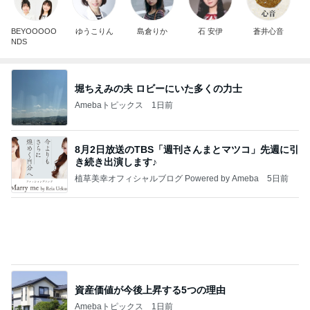
8月2日放送のTBS「週刊さんまとマツコ」先週に引
き続き出演します♪
植草美幸オフィシャルブログ Powered by Ameba
5日前
資産価値が今後上昇する5つの理由
Amebaトピックス
1日前
開卡
くいしんぼうCAMのもっとおいしい台湾!!!!
2日前
堀ちえみ 感謝の気持ちで始まる朝
Amebaトピックス
1日前
TOPTOY☆Cocoa Workshop
ディズニーファン Dのブログ
8日前