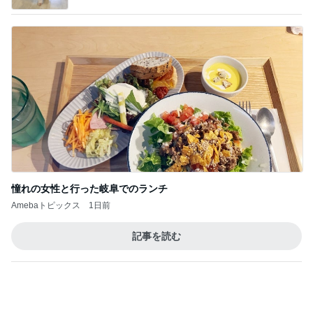
憧れの女性と行った岐阜でのランチ
Amebaトピックス
1日前
記事を読む
トップブロガーランキング
美容
ファッション
1
1
（旧アカウント）エマ
妻です。ママです
ブログ【アラフォー会
です。
社売却セカンドライ
エマの日記
eri.