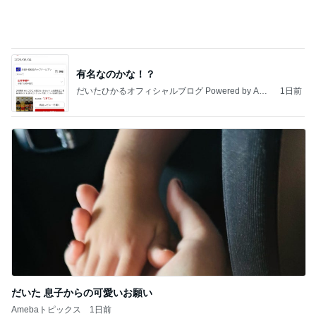
だいた 息子からの可愛いお願い
Amebaトピックス
1日前
記事を読む
痛くて堪らないのに食べたふかし芋
Amebaトピックス
14時間前
【ANAプレミアムクラス初体験】雷で50分遅延…
沖縄往復で分かった「余裕を買う」価値
華麗なるスタバマダム
2日前