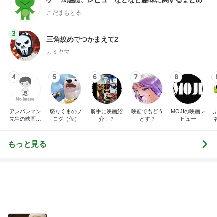
ゲーム感想、レビューなどなど趣味に関するまとめ
こだまもとる
3
三角絞めでつかまえて2
カミヤマ
4
5
6
7
8
アンパンマン
怒りくまのブ
勝手に映画紹
映画でもどう
MOJIの映画レ
先生の映画講
ログ（仮）
介！？
どす？
ビュー
座
もっと見る
撮影とは違ういいお肉で晩ごはん
Amebaトピックス
1日前