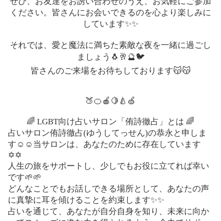
ぜひ、お友達をお誘い合わせのうえ、お気軽にご参加
ください。皆さんにお会いできるのを心より楽しみに
しています✨✨
それでは、愛と魔法に満ちた素敵な夜を一緒に過ごし
ましょう🐧🥂🔮🐦
皆さんのご来場をお待ちしております😽😽
🍑🍊🍎🍋🍐🍏
🌈 LGBT向け占いサロン「侑詩徹占」とは 🌈
占いサロン侑詩徹占(ゆうしてっせん)の恭永と申しま
す☺️☺️当サロンは、あなたのために存在しています
✡️✡️
人生の旅をサポートし、少しでもお役に立てれば幸い
です🌱🌱
どんなことでもお話しできる場所として、あなたの声
に真摯に耳を傾けることを約束します✨✨
占いを通じて、あなたが自分自身を知り、未来に向か