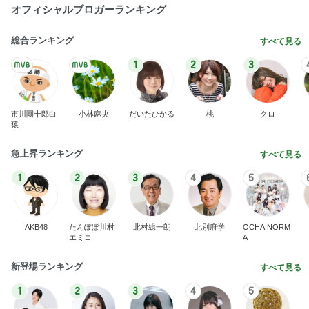
急上昇ランキング
すべて見る
1
2
3
4
5
AKB48
たんぽぽ川村
北村総一朗
北別府学
OCHA NORM
エミコ
A
新登場ランキング
すべて見る
1
2
3
4
5
BEYOOOOO
ゆうこりん
島倉りか
石 安伊
蒼井心音
NDS
堀ちえみの夫 ロビーにいた多くの力士
Amebaトピックス
1日前