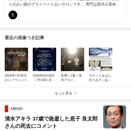
イの占い師のプライベート占いサロンです。 専門は西洋占星術、
タロット、手相です。 初回時間無制限でじっくりお話をお聞きい
たします。
最近の画像つき記事
2026年7月29日
2026年6月30日
世界に1着！浴
タロットをはじ
占いイヴェント
～7月24日 水星
衣アロハ
めてみたいあな
逆行
たへ
もっと見る
ABEMA
清水アキラ 37歳で急逝した息子 良太郎
さんの死去にコメント