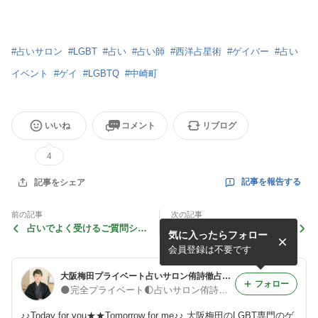
#
占いサロン
#
LGBT
#
占い
#
占い師
#
西洋占星術
#
ゲイバー
#
占い
イベント
#
ゲイ
#
LGBTQ
#
中崎町
いいね
コメント
リブログ
4
記事を報告する
記事をシェア
前の記事
次の記事
占いでよく受けるご質問シリ
2025年11月10日～11月29日
気に入ったらフォロー
ーズ
水星逆行
会員登録は不要です
大阪梅田プライベート占いサロン侑詩徹占のブログ
フォロー
🌑完全プライベート🌓占いサロン侑詩徹占🌕
♪♪Today for you★★Tomorrow for me♪♪ 大阪梅田のLGBT専門のゲ