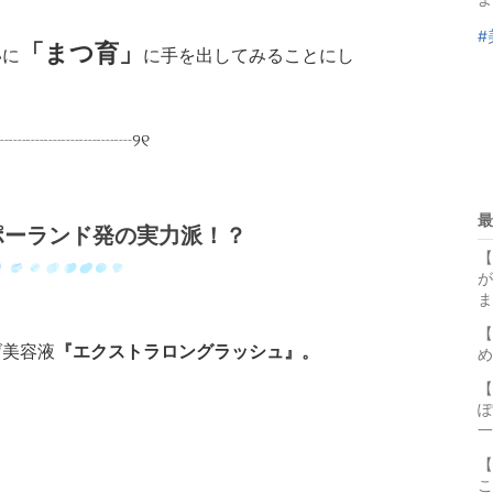
#
「まつ育」
いに
に手を出してみることにし
┈┈┈┈┈┈┈┈୨୧
最
ポーランド発の実力派！？
【
が
ま
【
げ美容液
『エクストラロングラッシュ』。
め
【
ぽ
一
【
こ