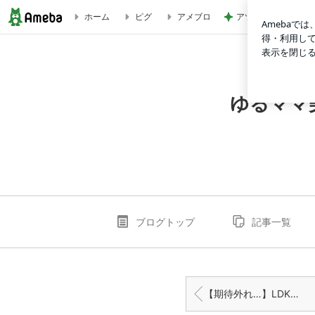
アツアツで楽しすぎ
ホーム
ピグ
アメブロ
【まつ育始めます】産後のしょんぼりまつ毛に、海外の「まつ
ゆるママ
ブログトップ
記事一覧
【期待外れ…】LDK高評価の「塗るナイトマスク」、私には合わなかった３つの理由