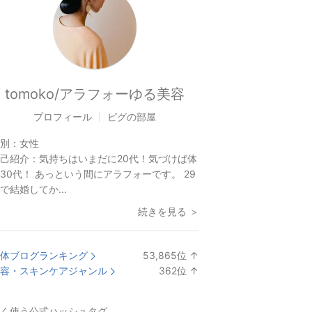
tomoko/アラフォーゆる美容
プロフィール
ピグの部屋
別：
女性
己紹介：
気持ちはいまだに20代！気づけば体
30代！ あっという間にアラフォーです。 29
で結婚してか...
続きを見る ＞
体ブログランキング
53,865
位
↑
ラ
容・スキンケアジャンル
362
位
↑
ン
ラ
キ
ン
く使う公式ハッシュタグ
ン
キ