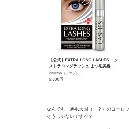
【公式】EXTRA LONG LASHES エク
ストラロングラッシュ まつ毛美容液
まゆ毛美容液 アイラッシュセラム 4m
Amazon（アマゾン）
l
5,800円
なんでも、薄毛大国（！？）のヨーロ
そうじゃないですか？