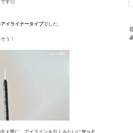
うです◎
の
アイライナータイプ
でした。
れそう！
の生え際に、アイラインを引くみたいに
サッと