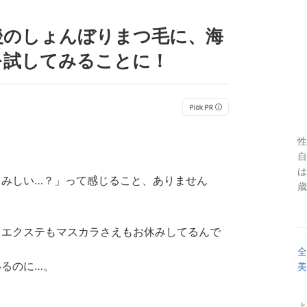
後のしょんぼりまつ毛に、海
を試してみることに！
性
自
は
さみしい…？」って感じること、ありません
歳
もエクステもマスカラさえもお休みしてるんで
全
るのに…。
美
よ