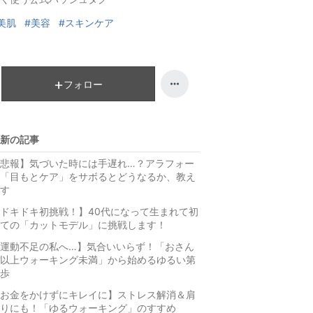
グ
ン
美肌
#美容
#スキンケア
上
グ
昇
上
昇
フォロー
新の記事
悲報】気づいた時には手遅れ…？アラフォー
「目もとケア」をサボるとどうなるか、教え
す
ドキドキ初挑戦！】40代になって生まれて初
ての「カットモデル」に挑戦します！
運動不足の私へ…】気合いいらず！「おさん
以上ウォーキング未満」から始めるゆるい第
歩
お金をかけずにキレイに】ストレス解消＆肩
りにも！「ゆるウォーキング」のすすめ