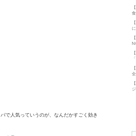
【
食
【
に
【
N
【
「
【
全
【
ジ
ッパで人気っていうのが、なんだかすごく効き