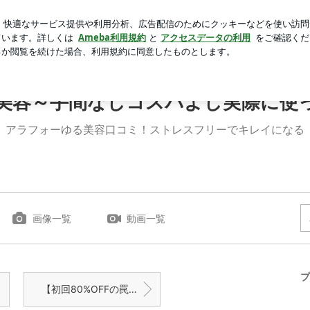
たライブコーナー
芸能人ブログ
人気ブログ
新規登録
げ美容液」を試してみることに！ | ゆるママ美容～手間なし
美容～手間なしコスパよし実際に使
アラフォーゆる美容口コミ！ストレスフリーでキレイになる
画像一覧
動画一覧
プ
【初回80%OFFの罠？】国が唯一認めた「潤う肌」を作る成分配合！ライスビギンを本音でレビュー