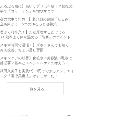
ぷるぷる肌に】高いサプリは不要！？普段の
事で「コラーゲン」を増やすコツ
夜の電車で愕然…】老け顔の原因「たるみ」
立ち向かう！5つのゆるっと改善策
着ぶくれ卒業！】ただ厚着するだけじゃ
G！効率よく体を温める「防寒」のポイント
スキマ時間で温活！】ズボラさんでも続く
冷え改善」ちょい足し習慣
スキンケアの順番】化粧水→美容液→乳液は
部必要？基本とスペシャルケアの考え方
武田久美子も実践!?】0円でできるアンチエイ
ング「唾液美容法」がすごかった！
一覧を見る