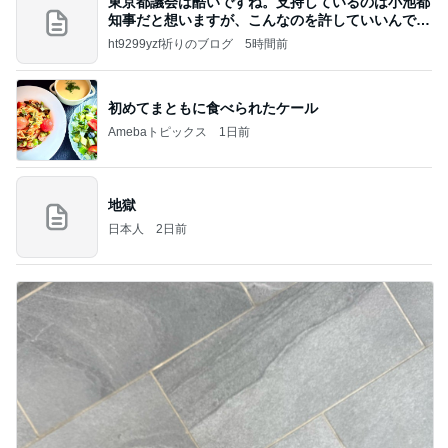
東京都議会は酷いですね。支持しているのは小池都
知事だと想いますが、こんなのを許していいんです
か？
ht9299yzf祈りのブログ
5時間前
初めてまともに食べられたケール
Amebaトピックス
1日前
地獄
日本人
2日前