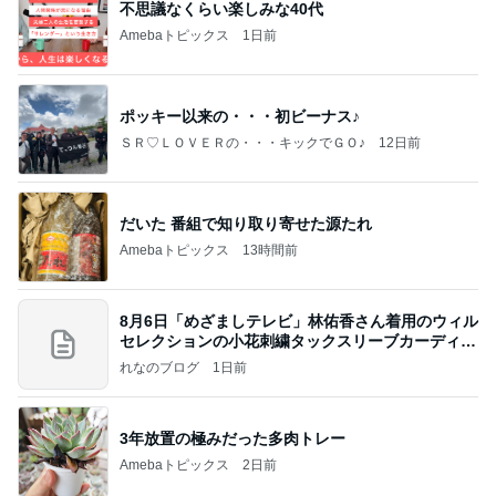
不思議なくらい楽しみな40代
Amebaトピックス
1日前
ポッキー以来の・・・初ビーナス♪
ＳＲ♡ＬＯＶＥＲの・・・キックでＧＯ♪
12日前
だいた 番組で知り取り寄せた源たれ
Amebaトピックス
13時間前
8月6日「めざましテレビ」林佑香さん着用のウィル
セレクションの小花刺繍タックスリーブカーディガ
ン
れなのブログ
1日前
3年放置の極みだった多肉トレー
Amebaトピックス
2日前