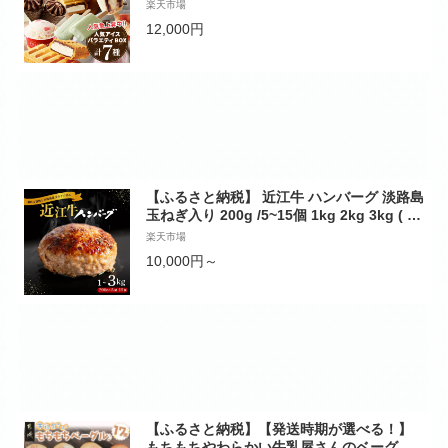
無添加 スイーツ 大容量 食べ比べ 定番 チョ
楽天市場
コバッキー イチゴ チョコ 八ヶ岳 牛乳 ラム
12,000円
ネ チョコ アソート コーン 7種 セット 贈り
物 ギフト 夏 冬 休み k066-018
【ふるさと納税】 近江牛 ハンバーグ 淡路島
玉ねぎ入り 200g /5~15個 1kg 2kg 3kg ( 5
個 10個 15個 ) 選べる 容量 個包装 肉汁 た
楽天市場
っぷり 牛肉 合挽き ジューシー 冷凍 ギフト
10,000円～
黒毛和牛 キャンプ アウトドア 贈り物 好評
神戸牛 松阪牛 に並ぶ 日本三大和牛 滋賀県
竜王町
【ふるさと納税】【発送時期が選べる！】
もちもちやわらかい牛乳屋さんのベーグル1