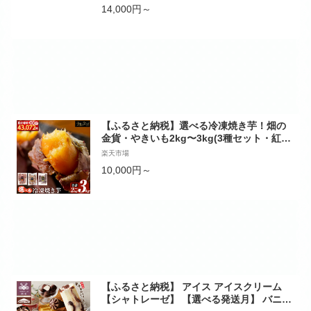
かし 詰め合わせ 詰合せ セット 冷凍 お取り
14,000円～
寄せ グルメ 人気 おすすめ 高評価 誕生日 記
念日 プレゼント お土産 ご当地
【ふるさと納税】選べる冷凍焼き芋！畑の
金貨・やきいも2kg〜3kg(3種セット・紅は
るか・安納芋・シルクスイート・紅はるか
楽天市場
＆シルクスイート2種セット) 冷凍 さつまい
10,000円～
も 訳あり 紅はるか 焼き芋 やきいも 食べ比
べ さつま芋 熟成 姶良市【甘いも販売所】
【ふるさと納税】 アイス アイスクリーム
【シャトレーゼ】 【選べる発送月】 バニラ