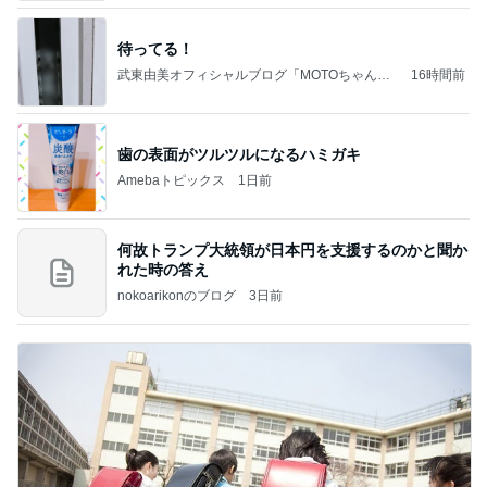
待ってる！
武東由美オフィシャルブログ「MOTOちゃんと
16時間前
のはっぴぃな毎日」Powered by Ameba
歯の表面がツルツルになるハミガキ
Amebaトピックス
1日前
何故トランプ大統領が日本円を支援するのかと聞か
れた時の答え
nokoarikonのブログ
3日前