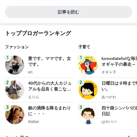
記事を読む
トップブロガーランキング
ファッション
子育て
1
1
妻です。ママです。女
kosodatefulな毎
です。
オギャ子の暴走～
eri.
オギャ子
2
2
40代からの大人カジュ
日曜日は９時まで
アルを品良く着こなす
い。
ファッションブログ
えりん
あべかわ
3
3
銀の滴降る降るまわり
四十路シンパパの
に・・・
日記
illallan
はやパパ