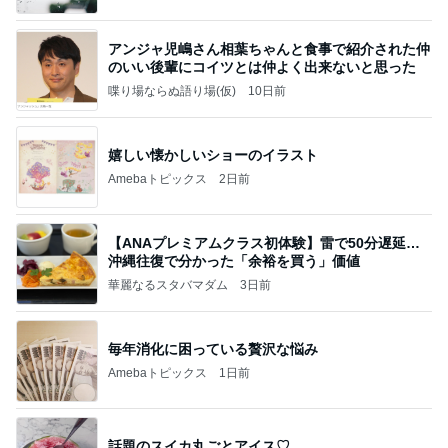
アンジャ児嶋さん相葉ちゃんと食事で紹介された仲
のいい後輩にコイツとは仲よく出来ないと思った
喋り場ならぬ語り場(仮)
10日前
嬉しい懐かしいショーのイラスト
Amebaトピックス
2日前
【ANAプレミアムクラス初体験】雷で50分遅延…
沖縄往復で分かった「余裕を買う」価値
華麗なるスタバマダム
3日前
毎年消化に困っている贅沢な悩み
Amebaトピックス
1日前
話題のスイカ丸ごとアイス♡