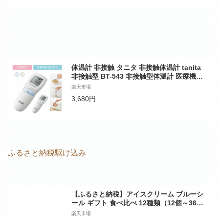
体温計 非接触 タニタ 非接触体温計 tanita
非接触型 BT-543 非接触型体温計 医療機器
医療用 医療機器認証 非接触
楽天市場
3,680円
ふるさと納税駆け込み
【ふるさと納税】アイスクリーム ブルーシ
ール ギフト 食べ比べ 12種類（12個～36
個） | ギフト スイーツ デザート お菓子 お
楽天市場