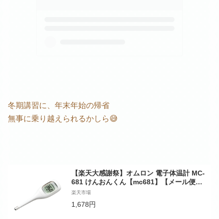
冬期講習に、年末年始の帰省
無事に乗り越えられるかしら😅
【楽天大感謝祭】オムロン 電子体温計 MC-
681 けんおんくん【mc681】【メール便送
料無料】 (6018545)
楽天市場
1,678円