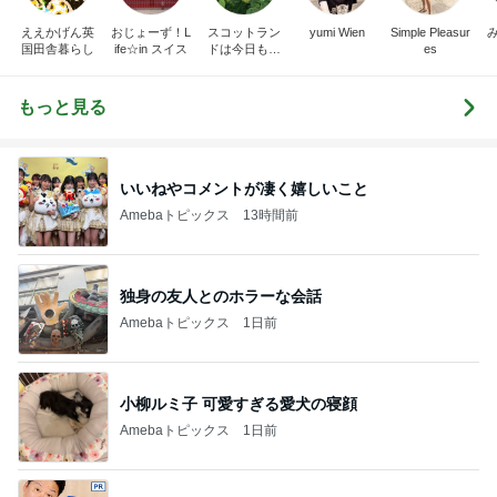
ええかげん英
おじょーず！L
スコットラン
yumi Wien
Simple Pleasur
国田舎暮らし
ife☆in スイス
ドは今日も曇
es
り空
もっと見る
いいねやコメントが凄く嬉しいこと
Amebaトピックス
13時間前
独身の友人とのホラーな会話
Amebaトピックス
1日前
小柳ルミ子 可愛すぎる愛犬の寝顔
Amebaトピックス
1日前