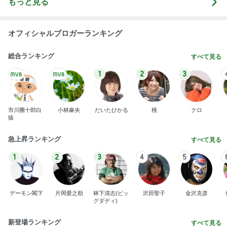
もっと見る
オフィシャルブロガーランキング
総合ランキング
すべて見る
1
2
3
市川團十郎白
小林麻央
だいたひかる
桃
クロ
猿
急上昇ランキング
すべて見る
1
2
3
4
5
デーモン閣下
片岡愛之助
林下清志(ビッ
沢田聖子
金沢克彦
グダディ)
新登場ランキング
すべて見る