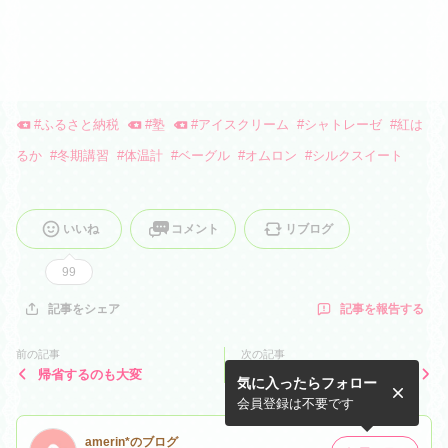
#
ふるさと納税
#
塾
#
アイスクリーム
#
シャトレーゼ
#
紅は
るか
#
冬期講習
#
体温計
#
ベーグル
#
オムロン
#
シルクスイート
いいね
コメント
リブログ
99
記事を報告する
記事をシェア
前の記事
次の記事
帰省するのも大変
メリークリスマス
気に入ったらフォロー
会員登録は不要です
amerin*のブログ