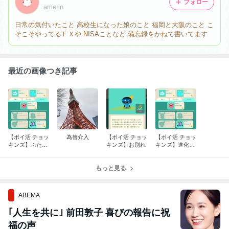
フォロー
amerin
日常の気付いたこと 高校生になった娘のこと 福岡と大阪のこと こ
そこそやってるＦＸや NISAことなど 備忘録をかねて書いてます
最近の画像つき記事
【ポイ活 チョッ
為替介入
【ポイ活 チョッ
【ポイ活 チョッ
キンズ】ふたた
キンズ】お別れ
キンズ】進化が
び進化
難しい
もっと見る
ABEMA
｢人生を共に｣ 前田敦子 喜びの報告に祝
福の声