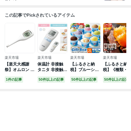
この記事でPickされているアイテム
楽天市場
楽天市場
楽天市場
楽天市場
【楽天大感謝
体温計 非接触
【ふるさと納
【ふるさと納
祭】オムロン 電
タニタ 非接触体
税】ブルーシー
税】《種類・
子体温計 MC-68
温計 tanita 非接
ル アイス ギフ
送が選べる》 
1件の記事
50件以上の記事
50件以上の記事
50件以上の記事
1 けんおんくん
触型 BT-543 非
ト 12種 選べる
凍焼き芋 1〜9
【mc681】【メ
接触型体温計 医
個数（12個～36
g(3種セット 紅
ール便送料無
療機器 医療用
個）【高評価 ★
はるか 安納芋
料】 (6018545)
医療機器認証 非
4.58】| ブルー
シルクスイー
接触
シールアイス ブ
紅はるか＆シ
ルーシールアイ
クスイート2
スクリーム 着日
種・3回定期便
指定可能 送料無
冷凍 さつまい
料 ジェラート
訳あり 焼き芋
沖縄県 バースデ
やきいも 畑の