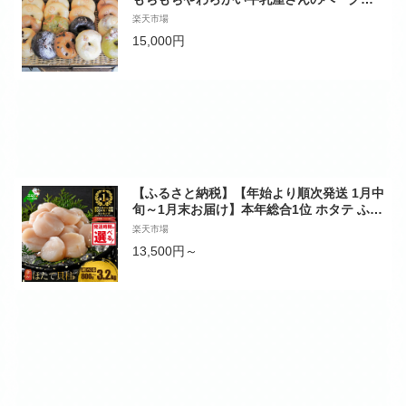
7個 - シンプル定番ミルクベーグル 全粒粉ベ
楽天市場
ーグル/塩ベーグル/プレーン/ブランベーグル
15,000円
ベーグルセット 発送時期が選べる 送料無料
MJ-3306【宮崎県都城市は2年連続ふるさと
納税日本一！】
【ふるさと納税】【年始より順次発送 1月中
旬～1月末お届け】本年総合1位 ホタテ ふる
さと納税 訳あり 800g ～ 3.2kg 【 発送時期
楽天市場
が選べる 】( ふるさと納税 ほたて ランキン
13,500円～
グ 海鮮 ふるさと納税 帆立 ふるさと 訳あり
人気 ホタテ貝柱 わけあり 北海道別海町 海
鮮 冷凍 )