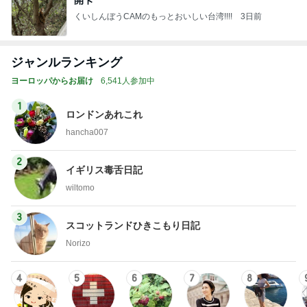
くいしんぼうCAMのもっとおいしい台湾!!!!
3日前
ジャンルランキング
ヨーロッパからお届け
6,541人参加中
1
ロンドンあれこれ
hancha007
2
イギリス毒舌日記
wiltomo
3
スコットランドひきこもり日記
Norizo
4
5
6
7
8