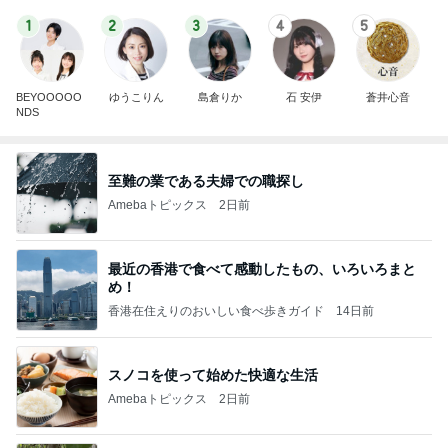
1
2
3
4
5
BEYOOOOO
ゆうこりん
島倉りか
石 安伊
蒼井心音
NDS
至難の業である夫婦での職探し
Amebaトピックス
2日前
最近の香港で食べて感動したもの、いろいろまと
め！
香港在住えりのおいしい食べ歩きガイド
14日前
スノコを使って始めた快適な生活
Amebaトピックス
2日前