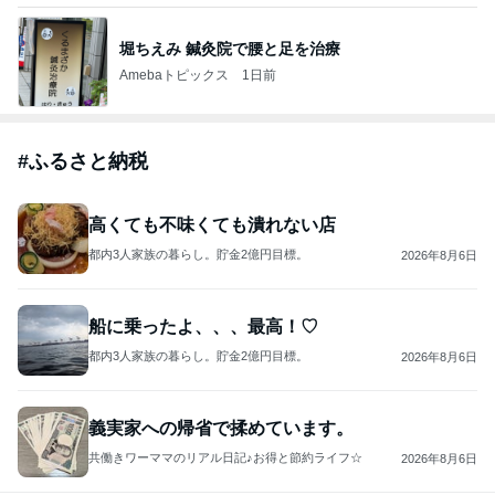
堀ちえみ 鍼灸院で腰と足を治療
Amebaトピックス
1日前
#
ふるさと納税
高くても不味くても潰れない店
都内3人家族の暮らし。貯金2億円目標。
2026年8月6日
船に乗ったよ、、、最高！♡
都内3人家族の暮らし。貯金2億円目標。
2026年8月6日
義実家への帰省で揉めています。
共働きワーママのリアル日記♪お得と節約ライフ☆
2026年8月6日