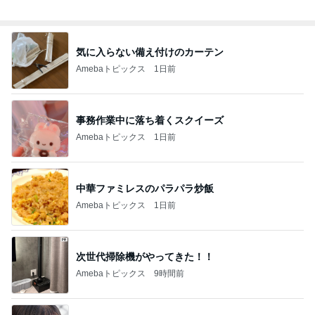
総合ランキング
すべて見る
1
2
3
市川團十郎白
小林麻央
だいたひかる
桃
クロ
猿
急上昇ランキング
すべて見る
1
2
3
4
5
AKB48
たんぽぽ川村
北村総一朗
北別府学
OCHA NORM
エミコ
A
新登場ランキング
すべて見る
1
2
3
4
5