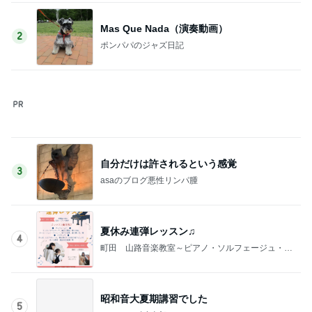
仲良くなってきた近所の可愛い猫達
Amebaトピックス
1日前
ぶら提げる可愛いティントホルダー
Amebaトピックス
15時間前
SNSで人気のヘアケアがdeal対象
Amebaトピックス
1日前