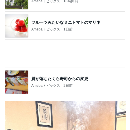
記事を読む
人が辞め過ぎて言い出しづらいパート
Amebaトピックス
1日前
ジャンル人気記事ランキング
音楽活動・楽器
フィラー語の雨
1
妄形少女と秘密のクロヲゼット
Mas Que Nada（演奏動画）
2
ポンパパのジャズ日記