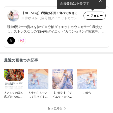
ステージに進みます
会員登録は不要です
【70→51kg】我慢は不要！食べて痩せるダイエット法♡自分軸でありのままの自分を好きになる
フォロー
白井ゆりか（自分軸ダイエットカウンセラー）
理学療法士の資格を持つ“自分軸ダイエットカウンセラー” 我慢な
し、ストレスなしの“自分軸ダイエット”カウンセリング実施中。 楽
しくて、自分らしく輝ける、リバウンドしないダイエットをしませ
んか？
最近の画像つき記事
人としての器を
人生の主人公と
【ご報告】「ダ
ご報告
広げるために一
して生きてます
イエットカウン
番効果的だった
か？
セラー」を手放
こと
して、次のステ
もっと見る
ージに進みます