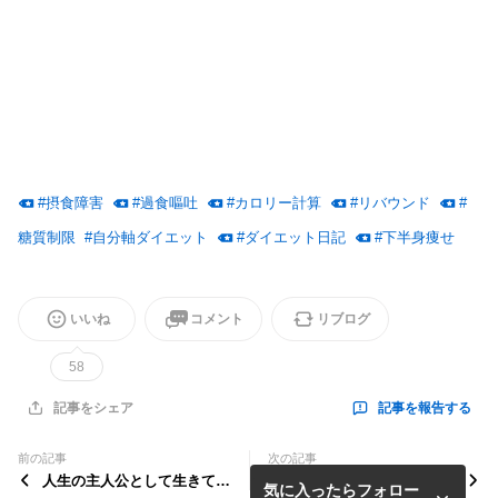
スフリー 自分軸 ストレス食い ドカ食い 自己肯定
感 痩せた 下半身痩せ 脚痩せ ストレス太り アラサ
ーダイエット アラフォーダイエット アラフィフダイエ
ット アラカンダイエット
#
摂食障害
#
過食嘔吐
#
カロリー計算
#
リバウンド
#
糖質制限
#
自分軸ダイエット
#
ダイエット日記
#
下半身痩せ
いいね
コメント
リブログ
58
記事を報告する
記事をシェア
前の記事
次の記事
人生の主人公として生きてま
【ご報告】「ダイエットカウ
気に入ったらフォロー
すか？
ンセラー」を手放して、次の