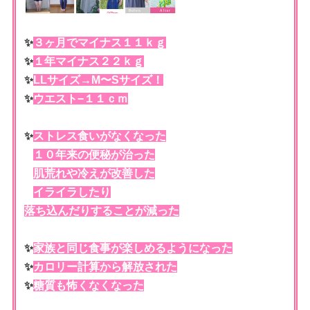
✨
３ヶ月でマイナス１１ｋｇ
✨
１年マイナス２２ｋｇ
✨
LLサイズ→M〜Sサイズ！
✨
ウエスト−１１ｃｍ
✨
ストレス食いがなくなった
✨
１０年来の便秘が治った
✨
肌荒れや冷えが改善した
✨
イライラしたり
落ち込んだりすることが減った
✨
家族と同じ食事が楽しめるようになった
✨
カロリー計算から解放された
✨
糖質も怖くなくなった