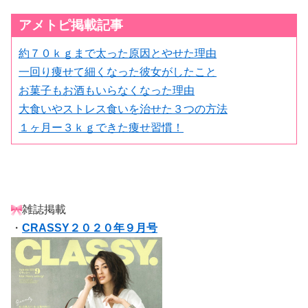
アメトピ掲載記事
約７０ｋｇまで太った原因とやせた理由
一回り痩せて細くなった彼女がしたこと
お菓子もお酒もいらなくなった理由
大食いやストレス食いを治せた３つの方法
１ヶ月ー３ｋｇできた痩せ習慣！
雑誌掲載
・
CRASSY２０２０年９月号