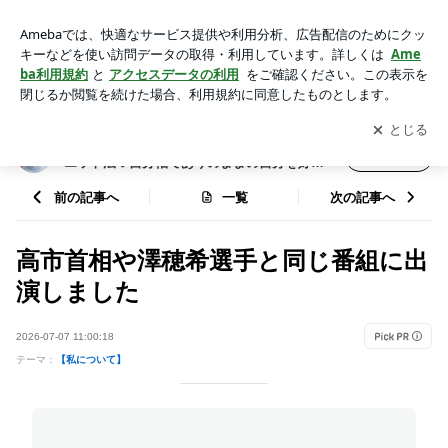
高市首相や澤穂希選手と同じ番組に出演しました | 【70→51k
g】我慢は不要！食べて痩せるダイエット法♡自分軸でありの
アプリをダウンロードして
ブログの更新通知
を受け取りまし
開く
ままの自分を好きになる
ょう。
【70→51kg】我慢は不要！食べて痩せるダイ
フォロー
エット法♡自分軸でありのままの自分を好き
になる
前の記事へ
一覧
次の記事へ
高市首相や澤穂希選手と同じ番組に出
演しました
2026-07-07 11:00:18
テーマ：
【私について】