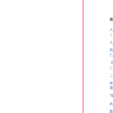
最
人
こ
人
高
た
【
し
ご
休
選
"
あ
最