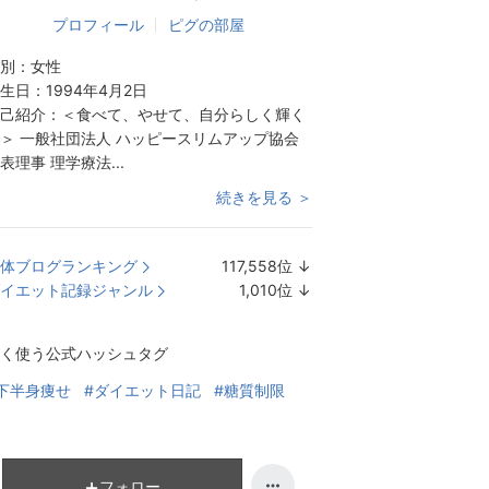
プロフィール
ピグの部屋
別：
女性
生日：
1994年4月2日
己紹介：
＜食べて、やせて、自分らしく輝く
＞ 一般社団法人 ハッピースリムアップ協会
表理事 理学療法...
続きを見る ＞
体ブログランキング
117,558
位
↓
ラ
イエット記録ジャンル
1,010
位
↓
ン
ラ
キ
ン
く使う公式ハッシュタグ
ン
キ
グ
ン
下半身痩せ
#ダイエット日記
#糖質制限
下
グ
降
下
降
フォロー