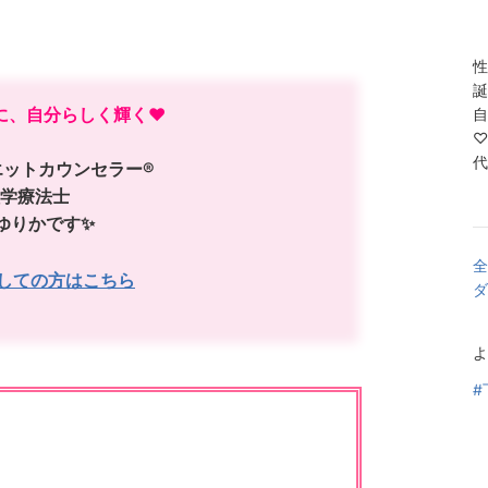
性
誕
に、自分らしく輝く❤️
自
♡
代
ットカウンセラー®︎
学療法士
ゆりかです✨
全
しての方はこちら
ダ
よ
#