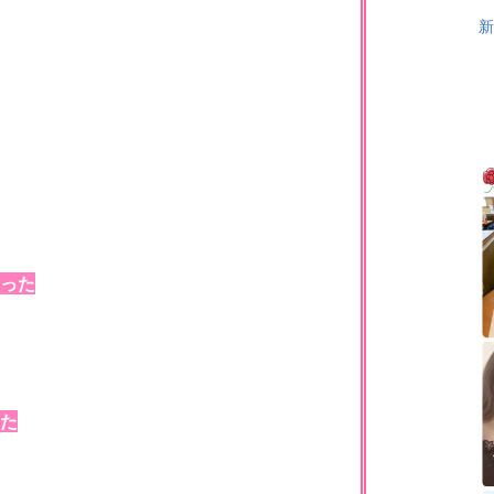
新
った
た