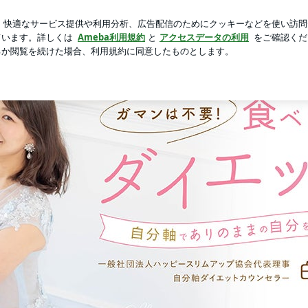
ストッキング
芸能人ブログ
人気ブログ
新規登録
ログ
慢は不要！食べて痩せるダイエット法♡自分軸でありのままの自分