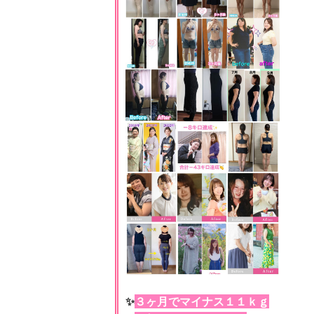
✨
３ヶ月でマイナス１１ｋｇ