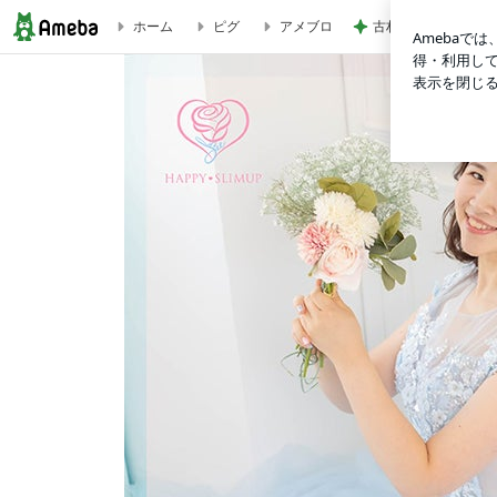
古村 夏仕様の弾性
ホーム
ピグ
アメブロ
最近調子が良くないと感じるアナタへ | 【70→51kg】我