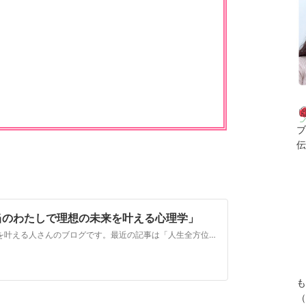
ブ
伝
当のわたしで理想の未来を叶える心理学」
白井ゆりか@シンデレラマインドで全方位の幸せを叶える人さんのブログです。最近の記事は「人生全方位ハッピーエンドを叶える魔法！（画像あり）」です。
も
（