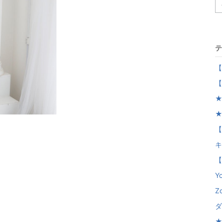
テ
【
【
★
★
【
キ
【
Yo
Z
ダ
★