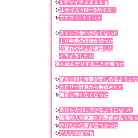
✨
１年マイナス２２ｋｇ
✨
LLサイズ→M〜Sサイズ！
✨
ウエスト−１１ｃｍ
✨
ストレス食いがなくなった
✨
１０年来の便秘が治った
✨
肌荒れや冷えが改善した
✨
イライラしたり
落ち込んだりすることが減った
✨
家族と同じ食事が楽しめるようにな
✨
カロリー計算から解放された
✨
糖質も怖くなくなった
✨
自分を大切にできるようになった
✨
職場の人や家族との関係が良くなっ
✨
やりたい仕事が見つかった
✨
どんな体型でも