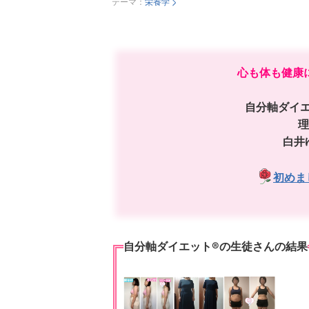
テーマ：
栄養学
心も体も健康
自分軸ダイエ
理
白井
初めま
自分軸ダイエット®️の生徒さんの結果