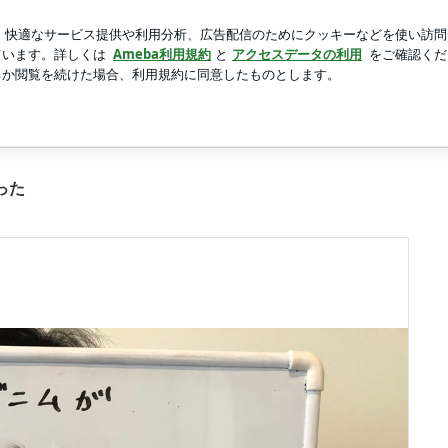
れからの10年
新規登録
ロ
芸能人ブログ
人気ブログ
枚目
のダイエットはアイナで解決
った