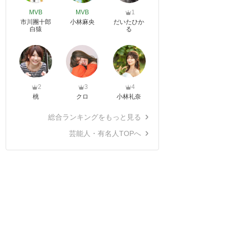
MVB
MVB
1
市川團十郎
小林麻央
だいたひか
白猿
る
2
3
4
桃
クロ
小林礼奈
総合ランキングをもっと見る
芸能人・有名人TOPへ