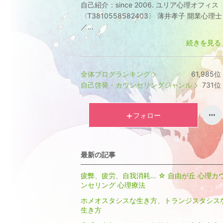
自己紹介：
since 2006. ユリア心理オフィス
〈Ꭲ3810558582403〉 薄井孝子 開業心理士
／...
続きを見る
全体ブログランキング
61,985
位
自己啓発・カウンセリングジャンル
731
位
フォロー
最新の記事
疲弊、疲労、自我消耗… ☆ 自由が丘 心理カ
ンセリング 心理療法
ホメオスタシスな生き方、トランジスタシス
生き方