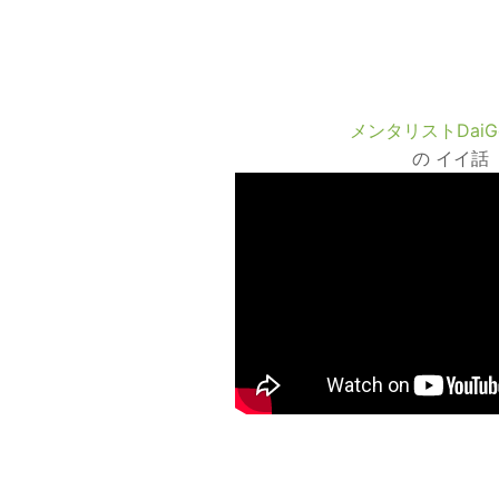
メンタリストDai
の イイ話