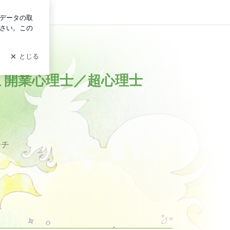
ログイン
る毎日へ。☆ 東京 自由が丘 開業心理士／超心理士Ⓡ 心＆精神性
が丘 開業心理士／超心理士
ーチ