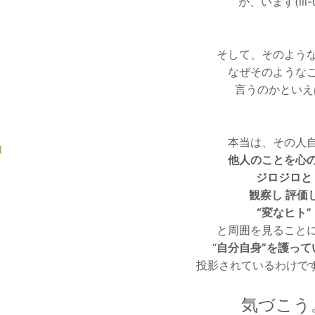
が、います(lll-
そして、そのよう
なぜそのような
言うのかといえ
本当は、その人
(
他人のことを心
ジロジロと
観察し 評価
“変なヒト”
と周囲を見ること
“
自分自身”を護って
投影されているわけですΣ(
気づこう