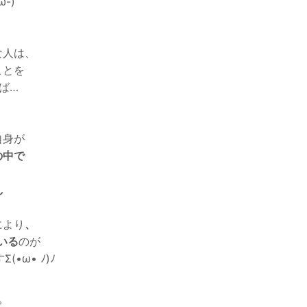
ω-)
な人は、
ことを
ば…
自身が
の中で
し
により
、
いる
のが
•ω• ﾉ)ﾉ
。