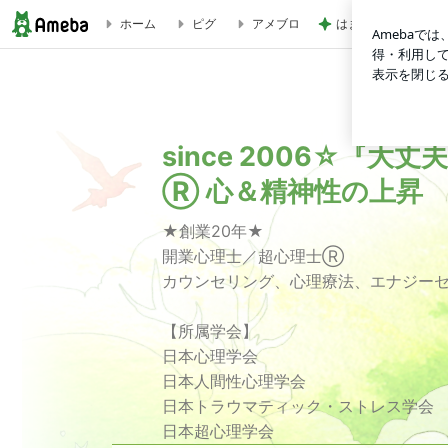
はま寿司で食べたか
ホーム
ピグ
アメブロ
本当に心が成長して親離れできた人の他人の見方☆東京 自由が丘 
の上昇
since 2006☆『
Ⓡ 心＆精神性の上昇
★創業20年★
開業心理士／超心理士Ⓡ
カウンセリング、心理療法、エナジー
【所属学会】
日本心理学会
日本人間性心理学会
日本トラウマティック・ストレス学会
日本超心理学会