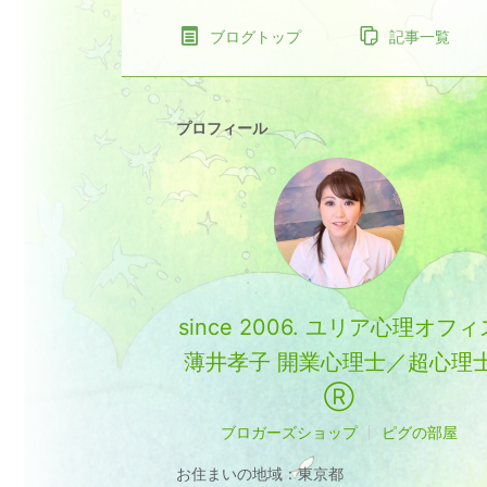
ブログトップ
記事一覧
プロフィール
since 2006. ユリア心理オフィ
薄井孝子 開業心理士／超心理
Ⓡ
ブロガーズショップ
ピグの部屋
お住まいの地域：
東京都