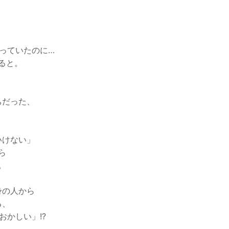
っていたのに…
ると。
ちだった、
いけない」
ら
。
身の人から
る、
おかしい」!?