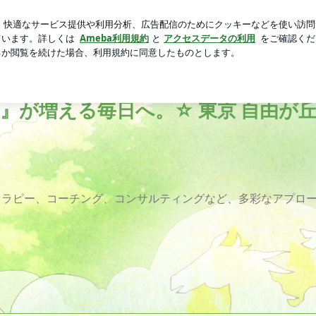
った桃のパフェ
芸能人ブログ
人気ブログ
新規登録
心理カウンセリング | since 2006☆『大丈夫』が増え
大丈夫』が増える毎日へ。☆ 東京 自由
セラピー、コーチング、コンサルティングなど、多彩なアプロ