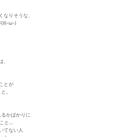
。
くなりそうな、
l-ω-)
、
は、
ことが
こと。
れるかばかりに
こと…
いてない人