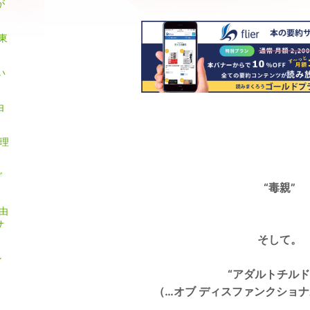
が
東
い
由
心理
グ
“毒親”
由
サ
そして。
ン
“アダルトチル
（…オブ ディスファンクショナ