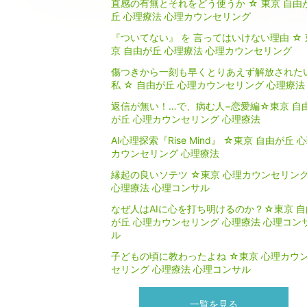
直感の有無とそれをどう使うか ☆ 東京 自由
丘 心理療法 心理カウンセリング
『ついてない』 を 言ってはいけない理由 ☆ 
京 自由が丘 心理療法 心理カウンセリング
傷つきから一刻も早くとりあえず解放された
私 ☆ 自由が丘 心理カウンセリング 心理療法
返信が無い！…で、病む人−恋愛編☆東京 自
が丘 心理カウンセリング 心理療法
AI心理探索『Rise Mind』 ☆東京 自由が丘 
カウンセリング 心理療法
縁起の良いソテツ ☆東京 心理カウンセリン
心理療法 心理コンサル
なぜ人はAIに心を打ち明けるのか？☆東京 自
が丘 心理カウンセリング 心理療法 心理コン
ル
子どもの頃に教わったよね ☆東京 心理カウ
セリング 心理療法 心理コンサル
一覧を見る