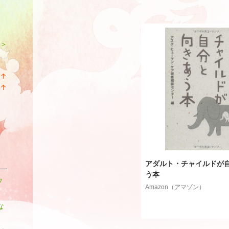
 ＞
↑
ラ
↑
ン
ラ
キ
ン
ン
キ
グ
ン
上
グ
昇
上
昇
アダルト・チャイルドが
う本
ウ
Amazon（アマゾン）
な