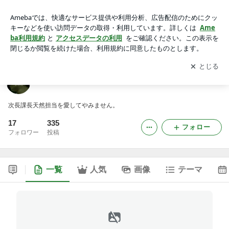
次課長日記。
アプリをダウンロードして
ブログの更新通知
を受け取りまし
開く
ょう。
次課長日記。
次長課長天然担当を愛してやみません。
17
335
フォロー
フォロワー
投稿
一覧
人気
画像
テーマ