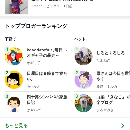
Amebaトピックス
1日前
トップブロガーランキング
子育て
ペット
1
1
kosodatefulな毎日 ～
しろとくろしろ
オギャ子の暴走～
たまねぎ
オギャ子
2
2
日曜日は９時まで寝た
母さんは今日も世
い。
やく
あべかわ
藤緒 ミルカ
3
3
四十路シンパパの家族
白柴 『きなこ』 
日記
楽ブログ
はやパパ
ひろ☆みき
もっと見る