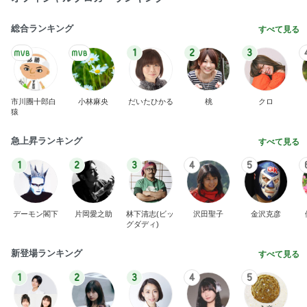
総合ランキング
すべて見る
1
2
3
市川團十郎白
小林麻央
だいたひかる
桃
クロ
猿
急上昇ランキング
すべて見る
1
2
3
4
5
デーモン閣下
片岡愛之助
林下清志(ビッ
沢田聖子
金沢克彦
グダディ)
新登場ランキング
すべて見る
1
2
3
4
5