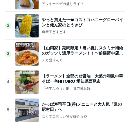
アッキーのデカ盛りライフ
やっと買えた〜❤️コストコハニーグローパイ
ンと俺ん家のとうきび
2
道産子どすどす！
【山岡家】期間限定！暑い夏にスタミナ補給
のガッツリ濃厚ラーメン！！〜前橋野中店さ
3
ん〜
デカ盛りんぐ
【ラーメン】全部のせ醤油 大盛@和風中華
そば一色HITOIRO 愛知県西尾市
4
『やすたろう』的 食の備忘録
かっぱ寿司平日(得)メニューと大人気「道の
駅村田」へ
5
安くて美味しい物が好き☆彡