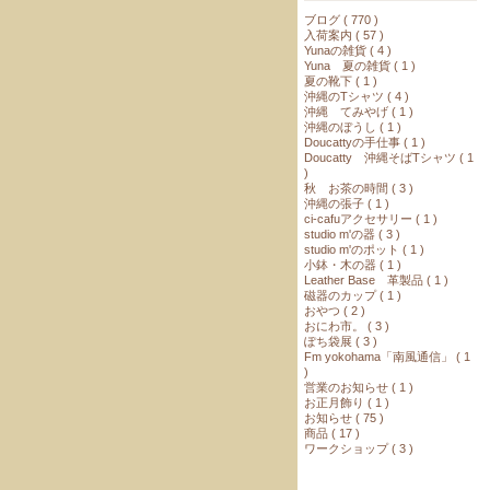
ブログ ( 770 )
入荷案内 ( 57 )
Yunaの雑貨 ( 4 )
Yuna 夏の雑貨 ( 1 )
夏の靴下 ( 1 )
沖縄のTシャツ ( 4 )
沖縄 てみやげ ( 1 )
沖縄のぼうし ( 1 )
Doucattyの手仕事 ( 1 )
Doucatty 沖縄そばTシャツ ( 1
)
秋 お茶の時間 ( 3 )
沖縄の張子 ( 1 )
ci-cafuアクセサリー ( 1 )
studio m'の器 ( 3 )
studio m'のポット ( 1 )
小鉢・木の器 ( 1 )
Leather Base 革製品 ( 1 )
磁器のカップ ( 1 )
おやつ ( 2 )
おにわ市。 ( 3 )
ぽち袋展 ( 3 )
Fm yokohama「南風通信」 ( 1
)
営業のお知らせ ( 1 )
お正月飾り ( 1 )
お知らせ ( 75 )
商品 ( 17 )
ワークショップ ( 3 )