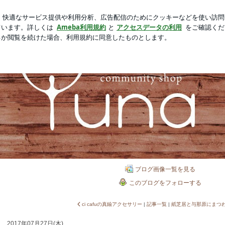
美味しいもつ鍋
新規登録
ロ
芸能人ブログ
人気ブログ
ブログ画像一覧を見る
このブログをフォローする
ci cafuの真鍮アクセサリー
|
記事一覧
|
2017年07月27日(木)