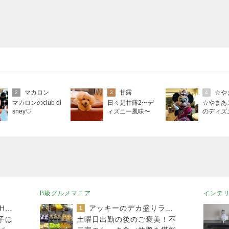
マカロン
甘露
☆や
2
3
4
マカロンのclub di
日々是甘露2〜デ
☆やまあ
sney♡
ィズニー風味〜
のディズ
B級グルメマニア
インテ
TOKYO REAL CLOTHES 大人世代のリアルクローズ
アッキーのデカ盛りライフ
1
子ほ
土曜日出勤の後のご褒美！不