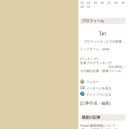
23
24
25
26
27
28
29
30
31
プロフィール
プロフィール
｜
ピグの部屋
ニックネーム：
yuna
[ランキング]
全体ブログランキング
314,083
位
↑
ラ
その他の企業・団体ジャンル
ン
キ
フォロー
ン
グ
メッセージを送る
上
昇
アメンバーになる
[
記事作成・編集
]
最新の記事
Yunaの最新情報について