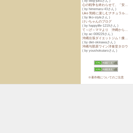
( by blog-jukuさん )
心の戦争を終わらせて、「安心と愛」に包まれる
( by himemaru-43さん )
Liko 気軽に楽しむナチュラルフードとテーブルコーディネート
( by liko-styleさん )
けいちゃんのブログ
( by happylife-1219さん )
て～げ～ママより 沖縄からクレイセラピーでナチュラルライフ♪
( by ac-008229さん )
沖縄出張ダイエットジム！痩せるパーソナルトレーニングと整体で成功
( by diet-okinawaさん )
沖縄与那原ワイン洋食堂タロウ
( by youshokutaroさん )
※著作権についてのご注意