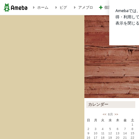
假屋崎 絶品だった
ホーム
ピグ
アメブロ
Yuna
Yuna 新規クリエータートライアル制度 | Yuna
.
カレンダー
<<
8月
>>
日
月
火
水
木
金
土
1
2
3
4
5
6
7
8
9
10
11
12
13
14
15
16
17
18
19
20
21
22