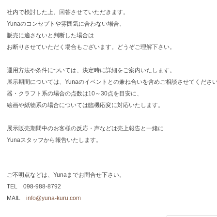
社内で検討した上、回答させていただきます。
Yunaのコンセプトや雰囲気に合わない場合、
販売に適さないと判断した場合は
お断りさせていただく場合もございます。どうぞご理解下さい。
運用方法や条件については、決定時に詳細をご案内いたします。
展示期間については、Yunaのイベントとの兼ね合いを含めご相談させてくださ
器・クラフト系の場合の点数は10～30点を目安に、
絵画や紙物系の場合については臨機応変に対応いたします。
展示販売期間中のお客様の反応・声などは売上報告と一緒に
Yunaスタッフから報告いたします。
ご不明点などは、Yunaまでお問合せ下さい。
TEL 098-988-8792
MAIL
info@yuna-kuru.com