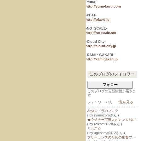
-Yuna-
http://yuna-kuru.com
-PLAT-
http://plat-d.jp
-NO_SCALE-
http://no-scale.net
-Cloud CIty-
http://cloud-city.jp
-KAMI・GAKARI-
http://kamigakari.jp
このブログのフォロワー
フォロー
このブログの更新情報が届きま
す
フォロワー39人
一覧を見る
Amaンドラのブログ
( by ryanozoroさん )
★ウチナー宇宙人オカン のゆんたく日記★
( by reikomf1228さん )
ともこ☆
( by agedama0412さん )
フリーランスのための集客ブログ塾