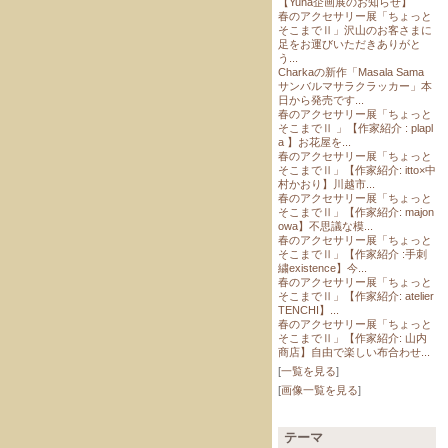
【Yuna企画展のお知らせ】
春のアクセサリー展「ちょっと
そこまでⅡ」沢山のお客さまに
足をお運びいただきありがと
う...
Charkaの新作「Masala Sama
サンバルマサラクラッカー」本
日から発売です...
春のアクセサリー展「ちょっと
そこまでⅡ 」【作家紹介 : plapl
a 】お花屋を...
春のアクセサリー展「ちょっと
そこまでⅡ」【作家紹介: itto×中
村かおり】川越市...
春のアクセサリー展「ちょっと
そこまでⅡ」【作家紹介: majon
owa】不思議な模...
春のアクセサリー展「ちょっと
そこまでⅡ」【作家紹介 :手刺
繍existence】今...
春のアクセサリー展「ちょっと
そこまでⅡ」【作家紹介: atelier
TENCHI】...
春のアクセサリー展「ちょっと
そこまでⅡ」【作家紹介: 山内
商店】自由で楽しい布合わせ...
[
一覧を見る
]
[
画像一覧を見る
]
テーマ