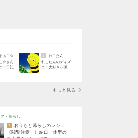
まあこ☆
れこたん
5
こ☆さん
れこたんのディズ
ニー日記
ニー大好き♡孫4
人
もっと見る
リア・暮らし
おうちと暮らしのレシピ 〜HOME&LIFE〜
1
《閲覧注意！》蛇口一体型の