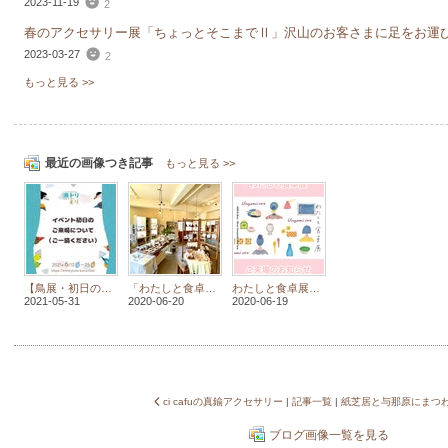
2023-11-19
2
春のアクセサリー展「ちょっとそこまでⅡ」沢山のお客さまに足をお運びい
2023-03-27
2
もっと見る >>
最近の画像つき記事
もっと見る >>
【鳥展・初日の入店予約抽選について】
「わたしと食卓展」初日大盛況御礼
わたしと食卓展・来場についてのご案内
2021-05-31
2020-06-20
2020-06-19
ci cafuの真鍮アクセサリー
|
記事一覧
|
ブログ画像一覧を見る