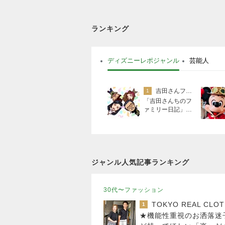
ランキング
ディズニーレポジャンル
芸能人
吉田さんファミリー
1
「吉田さんちのフ
ァミリー日記」Po
wered by Ameba
吉田さんファミリ
ーオフィシャルブ
ログ
ジャンル人気記事ランキング
30代〜ファッション
1
★機能性重視のお洒落迷